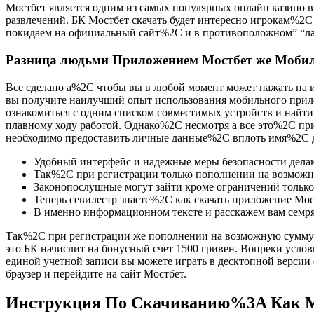
Мостбет является одним из самых популярных онлайн казино 
развлечений. БК Мостбет скачать будет интересно игрокам%2C
покидаем на официальный сайт%2C и в противоположном” “ла
Разница людьми Приложением Мостбет же Моби
Все сделано а%2C чтобы вы в любой момент может нажать на 
вы получите наилучший опыт использования мобильного прило
ознакомиться с одним списком совместимых устройств и найт
плавному ходу работой. Однако%2C несмотря а все это%2C при
необходимо предоставить личные данные%2C вплоть имя%2C д
Удобный интерфейс и надежные меры безопасности дела
Так%2C при регистрации только пополнении на возможну
Законопослушные могут зайти кроме ограничений только
Теперь севилестр знаете%2C как скачать приложение Мос
В именно информационном тексте и расскажем вам семря
Так%2C при регистрации же пополнении на возможную сумму (
это БК начислит на бонусный счет 1500 гривен. Вопреки усл
единой учетной записи вы можете играть в десктопной верси
браузер и перейдите на сайт Мостбет.
Инструкция По Скачиванию%3A Как Мо