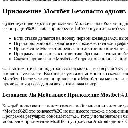
Приложение Мостбет Безопасно однои
Существует две версии приложения Мостбет – для России и для
регистрации%2C чтобы приобрести 150% бонус а депозит%2C а 
Если ставка делается на победу первой команды%2C выб
Игроки должно наслаждаться высококачественной графи
Приложение Мостбет определенно достойной внимания бл
Программа сделанная в стилистике бренда – сочетание бе
Скачать приложение Mostbet а Андроид можно и главном
Сайт автоматически подстроится под мобильную версию%2C то
и видеть live-ставки. Вы интересуется возможностью скачать
Мостбет. После установки приложения Мостбет вы можете зарег
приложения для создания аккаунта а начала игры.
Безопасно Ли Мобильное Приложение Mostbet%3
Каждый пользователь может скачать мобильное приложение ус
“Mostbet%2C это означает%2C не вы имеете похоже с мошенник
Программа регулярно обновляется%2C того у пользователей б
мобильное приложение MostBet и устройства Android одноиз i