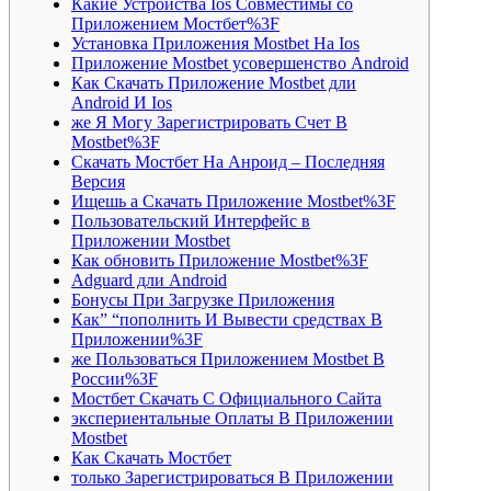
Какие Устройства Ios Совместимы со
Приложением Мостбет%3F
Установка Приложения Mostbet На Ios
Приложение Mostbet усовершенство Android
Как Скачать Приложение Mostbet дли
Android И Ios
же Я Могу Зарегистрировать Счет В
Mostbet%3F
Скачать Мостбет На Анроид – Последняя
Версия
Ищешь а Скачать Приложение Mostbet%3F
Пользовательский Интерфейс в
Приложении Mostbet
Как обновить Приложение Mostbet%3F
Adguard дли Android
Бонусы При Загрузке Приложения
Как” “пополнить И Вывести средствах В
Приложении%3F
же Пользоваться Приложением Mostbet В
России%3F
Мостбет Скачать С Официального Сайта
экспериентальные Оплаты В Приложении
Mostbet
Как Скачать Мостбет
только Зарегистрироваться В Приложении