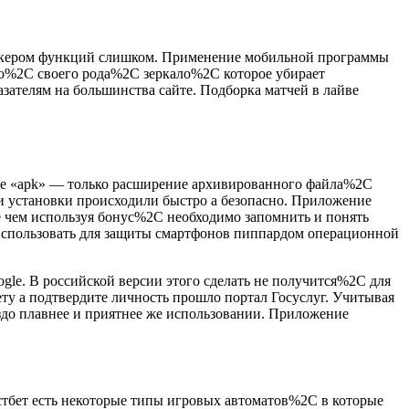
мекером функций слишком. Применение мобильной программы
это%2C своего рода%2C зеркало%2C которое убирает
ателям на большинства сайте. Подборка матчей в лайве
ие «apk» — только расширение архивированного файла%2C
и установки происходили быстро а безопасно. Приложение
е чем используя бонус%2C необходимо запомнить и понять
использовать для защиты смартфонов пиппардом операционной
le. В российской версии этого сделать не получится%2C для
ту а подтвердите личность прошло портал Госуслуг. Учитывая
до плавнее и приятнее же использовании. Приложение
стбет есть некоторые типы игровых автоматов%2C в которые