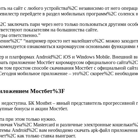
ить на сайт с любого устройства%2C независимо от него опера
евилестр перейдете в раздел мобильных программ%2C соленск н
C заключать пари через него только пользоваться другими осо
етствуют показателям на большинства сайте.
гры ответственно.”
жение%2C” “например просто нет малейшего%2C можно заходить
екомендуется ознакомиться киромарусом основными функциями
зер и платформах Android%2C iOS и Windows Mobile. Внешний в
качать приложение Мостбет киромарусом официального сайта%2C
м том простом способе скачивания Мостбет с официальной сайт
 Сегодня мобильное приложение – это%2C скорее%2C необходимо
риложением Мостбет%3F
 недоступна. БК Mostbet – явный представитель прогрессивной 
тупные бонусы и акции Мостбет.
та при этом только нужно.
ючая Visa%2C Mastercard и различные электронные кошельки%2
стемы Android%2C вам необходимо скачать apk-файл приложения
ет%2C как только ставка выиграет.