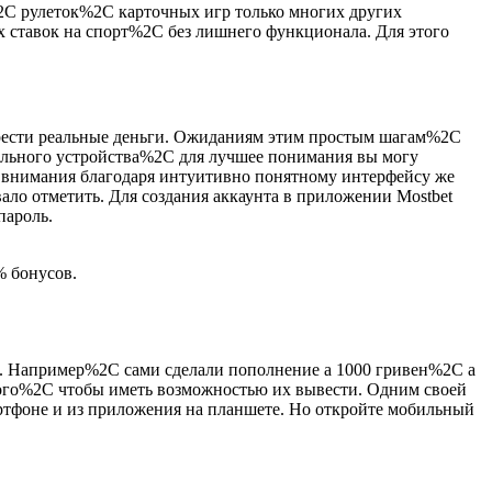
2C рулеток%2C карточных игр только многих других
х ставок на спорт%2C без лишнего функционала. Для этого
брести реальные деньги. Ожиданиям этим простым шагам%2C
ильного устройства%2C для лучшее понимания вы могу
т внимания благодаря интуитивно понятному интерфейсу же
ло отметить. Для создания аккаунта в приложении Mostbet
пароль.
% бонусов.
в. Например%2C сами сделали пополнение а 1000 гривен%2C а
того%2C чтобы иметь возможностью их вывести. Одним своей
ртфоне и из приложения на планшете. Но откройте мобильный