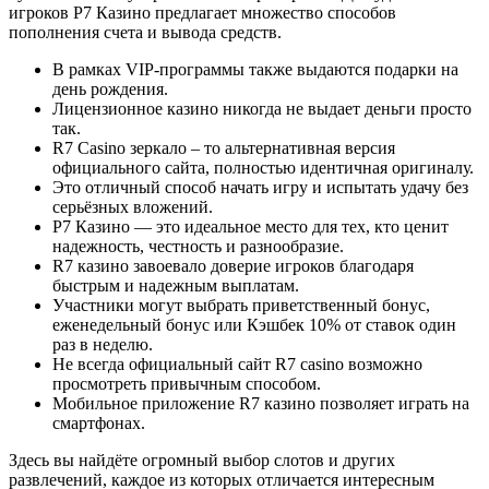
игроков Р7 Казино предлагает множество способов
пополнения счета и вывода средств.
В рамках VIP-программы также выдаются подарки на
день рождения.
Лицензионное казино никогда не выдает деньги просто
так.
R7 Casino зеркало – то альтернативная версия
официального сайта, полностью идентичная оригиналу.
Это отличный способ начать игру и испытать удачу без
серьёзных вложений.
Р7 Казино — это идеальное место для тех, кто ценит
надежность, честность и разнообразие.
R7 казино завоевало доверие игроков благодаря
быстрым и надежным выплатам.
Участники могут выбрать приветственный бонус,
еженедельный бонус или Кэшбек 10% от ставок один
раз в неделю.
Не всегда официальный сайт R7 casino возможно
просмотреть привычным способом.
Мобильное приложение R7 казино позволяет играть на
смартфонах.
Здесь вы найдёте огромный выбор слотов и других
развлечений, каждое из которых отличается интересным