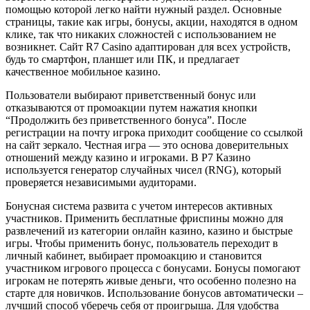
помощью которой легко найти нужный раздел. Основные
страницы, такие как игры, бонусы, акции, находятся в одном
клике, так что никаких сложностей с использованием не
возникнет. Сайт R7 Casino адаптирован для всех устройств,
будь то смартфон, планшет или ПК, и предлагает
качественное мобильное казино.
Пользователи выбирают приветственный бонус или
отказываются от промоакции путем нажатия кнопки
“Продолжить без приветственного бонуса”. После
регистрации на почту игрока приходит сообщение со ссылкой
на сайт зеркало. Честная игра — это основа доверительных
отношений между казино и игроками. В Р7 Казино
используется генератор случайных чисел (RNG), который
проверяется независимыми аудиторами.
Бонусная система развита с учетом интересов активных
участников. Применить бесплатные фриспины можно для
развлечений из категории онлайн казино, казино и быстрые
игры. Чтобы применить бонус, пользователь переходит в
личный кабинет, выбирает промоакцию и становится
участником игрового процесса с бонусами. Бонусы помогают
игрокам не потерять живые деньги, что особенно полезно на
старте для новичков. Использование бонусов автоматически –
лучший способ уберечь себя от проигрыша. Для удобства