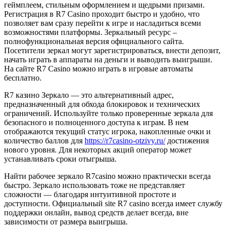
геймплеем, стильным оформлением и щедрыми призами.
Регистрация в R7 Casino проходит быстро и удобно, что
позволяет вам сразу перейти к игре и насладиться всеми
возможностями платформы. Зеркальный ресурс –
полнофункциональная версия официального сайта.
Посетители зеркал могут зарегистрироваться, внести депозит,
начать играть в аппараты на деньги и выводить выигрыши.
На сайте R7 Casino можно играть в игровые автоматы
бесплатно.
R7 казино Зеркало — это альтернативный адрес,
предназначенный для обхода блокировок и технических
ограничений. Используйте только проверенные зеркала для
безопасного и полноценного доступа к играм. В нем
отображаются текущий статус игрока, накопленные очки и
количество баллов для
https://r7casino-otzivy.ru/
достижения
нового уровня. Для некоторых акций оператор может
устанавливать сроки отыгрыша.
Найти рабочее зеркало R7casino можно практически всегда
быстро. Зеркало использовать тоже не представляет
сложности — благодаря интуитивной простоте и
доступности. Официальный site R7 casino всегда имеет службу
поддержки онлайн, вывод средств делает всегда, вне
зависимости от размера выигрыша.