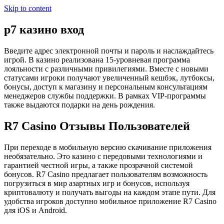
Skip to content
р7 казино вход
Введите адрес электронной почты и пароль и наслаждайтесь
игрой. В казино реализована 15-уровневая программа
лояльности с различными привилегиями. Вместе с новыми
статусами игроки получают увеличенный кешбэк, лутбоксы,
бонусы, доступ к магазину и персональным консультациям
менеджеров службы поддержки. В рамках VIP-программы
также выдаются подарки на день рождения.
R7 Casino Отзывы Пользователей
При переходе в мобильную версию скачивание приложения
необязательно. Это казино с передовыми технологиями и
гарантией честной игры, а также прозрачной системой
бонусов. R7 Casino предлагает пользователям возможность
погрузиться в мир азартных игр и бонусов, используя
криптовалюту и получать выгоды на каждом этапе пути. Для
удобства игроков доступно мобильное приложение R7 Casino
для iOS и Android.