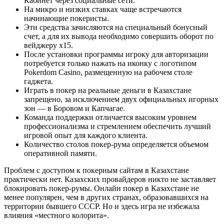
Кабинет через социальные сети.
На микро и низких ставках чаще встречаются
начинающие покеристы.
Эти средства зачисляются на специальный бонусный
счет, а для их вывода необходимо совершить оборот по
вейджеру х15.
После установки программы игроку для авторизации
потребуется только нажать на иконку с логотипом
Pokerdom Casino, размещенную на рабочем столе
гаджета.
Играть в покер на реальные деньги в Казахстане
запрещено, за исключением двух официальных игорных
зон — в Боровом и Капчагае.
Команда поддержки отличается высоким уровнем
профессионализма и стремлением обеспечить лучший
игровой опыт для каждого клиента.
Количество столов покер-рума определяется объемом
оперативной памяти.
Проблем с доступом к покерным сайтам в Казахстане
практически нет. Казахских провайдеров никто не заставляет
блокировать покер-румы. Онлайн покер в Казахстане не
менее популярен, чем в других странах, образовавшихся на
территории бывшего СССР. Но и здесь игра не избежала
влияния «местного колорита».