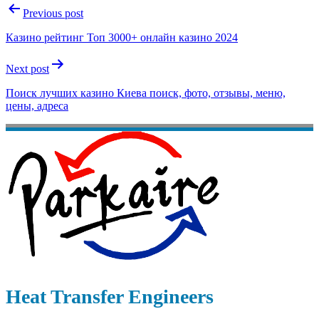
Previous post
Казино рейтинг Топ 3000+ онлайн казино 2024
Next post
Поиск лучших казино Киева поиск, фото, отзывы, меню,
цены, адреса
Heat Transfer Engineers