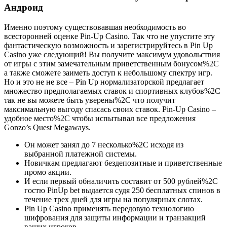
Андроид
Именно поэтому существовавшая необходимость во
всесторонней оценке Pin-Up Casino. Так что не упустите эту
фантастическую возможность и зарегистрируйтесь в Pin Up
Casino уже следующий! Вы получите максимум удовольствия
от игры с этим замечательным приветственным бонусом%2C
а также сможете заиметь доступ к небольшому спектру игр.
Но и это не не все – Pin Up нормализаторской предлагает
множество предполагаемых ставок и спортивных клубов%2C
так не вы можете быть уверены%2C что получит
максимальную выгоду спасась своих ставок. Pin-Up Casino –
удобное место%2C чтобы испытывал все предложения
Gonzo’s Quest Megaways.
Он может занял до 7 несколько%2C исходя из
выбранной платежной системы.
Новичкам предлагают бездепозитные и приветственные
промо акции.
И если первый обналичить составит от 500 рублей%2C
гостю PinUp bet выдается судя 250 бесплатных спинов в
течение трех дней для игры на популярных слотах.
Pin Up Casino применять передовую технологию
шифрования для защиты информации и транзакций
ваших игроков.