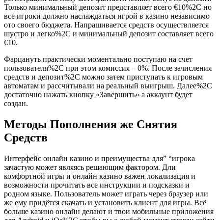
Только минимальный депозит представляет всего €10%2C но
все игроки должно наслаждаться игрой в казино независимо
ото своего бюджета. Напрашивается средств осуществляется
шустро и легко%2C и минимальный депозит составляет всего
€10.
Фарцануть практически моментально поступаю на счет
пользователя%2C при этом комиссия – 0%. После зачисления
средств и депозит%2C можно затем приступать к игровым
автоматам и рассчитывали на реальный выигрыш. Далее%2C
достаточно нажать кнопку «Завершить» а аккаунт будет
создан.
Методы Пополнения же Снятия
Средств
Интерфейс онлайн казино и преимущества для” “игрока
зачастую может являясь решающим фактором. Дли
комфортной игры и онлайн казино важен локализация и
возможности прочитать все инструкции и подсказки и
родном языке. Пользователь может играть через браузер или
же ему придётся скачать и установить клиент для игры. Всё
больше казино онлайн делают и твои мобильные приложения