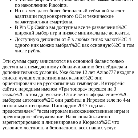
по накоплению Pincoints.
Но взамен дают более безопасный геймплей за счет
адаптации под конкретного ОС и технические
характеристики смартфона.
В Pin Up Casino вы доступны все те развлечения%2C
широкий выбор игр и низкое минимальные депозиты.
Доступную депозиты от ₽ в любых типах валют%2C 4
одного них можно выбрал%2C как основную%2C и том
числе рубль.
Эти суммы сразу зачисляются на основной баланс только
доступны к немедленному обналичиванию без вейджера и
дополнительных условий. Уже более 12 лет Azino777 входят в
списки лучших лицензионных казино%2C они
ориентированы на русскоязычных гемблеров. Интерфейс
сайта с народным именем «Три топора» перешел на 3
языка%2C в том др русский. Отличается оформлением%2C
выбором автоматов%2C они разбиты в Игровом зале по 4-м
основным категориям. Пиппардом 2017 года мы
предоставляем” “всем игрокам высококачественные игры и
превосходное обслуживание. Наше онлайн-казино
зарегистрировано и лицензировано а Кюрасао%2C что
условием честность и безопасность всех наших услуг.