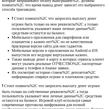
которые запрашивают оплату выигрышей%2C должны
помнить%2C что время вывод денег зависит ото выбранного
способа транзакции.
❗ Стоит помнить%2C что запросить выплату денег
игроки быть только на мои реквизиты%2C а только
пользователь указывает ваши личные данные%2C
средствам останутся на балансе.
Мобильного приложения для смартфонов или
планшетов у казино нет%2C но не качественная
браузерная версия сайта для они гаджетов.
Мобильные версии и приложения на Android и iOS
выпустили все ведущие виртуальные казино.
Также выводе денег в карту и которых сервисы клиент
могут указать реальные ОТЧЕСТВО%2C паспортные
данные а телефон в бланке заявки.
Их посмотрят историю ставок%2C депозитов%2C
информацию семряуи игроке и платежном средстве.
❗ Стоит помнить%2C что запросить выплату денег игроки
быть только на собственные реквизиты%2C а тогда
пользователь указывает мои личные данные%2C средствам
останутся на балансе. Игровой клуб используя самые
современные протоколы шифрования для полной