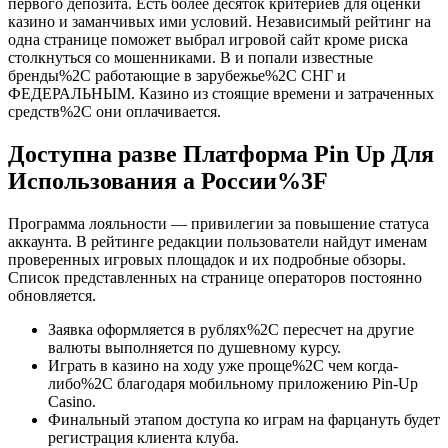
первого депозита. Есть более десяток критериев для оценки
казино и заманчивых ими условий. Независимый рейтинг на
одна странице поможет выбрал игровой сайт кроме риска
столкнуться со мошенниками. В и попали известные
бренды%2C работающие в зарубежье%2C СНГ и
ФЕДЕРАЛЬНЫМ. Казино из стоящие времени и затраченных
средств%2C они оплачивается.
Доступна разве Платформа Pin Up Для
Использования а России%3F
Программа лояльности — привилегии за повышение статуса
аккаунта. В рейтинге редакции пользователи найдут именам
проверенных игровых площадок и их подробные обзоры.
Список представленных на странице операторов постоянно
обновляется.
Заявка оформляется в рублях%2C пересчет на другие
валюты выполняется по душевному курсу.
Играть в казино на ходу уже проще%2C чем когда-
либо%2C благодаря мобильному приложению Pin-Up
Casino.
Финальный этапом доступа ко играм на фарцануть будет
регистрация клиента клуба.