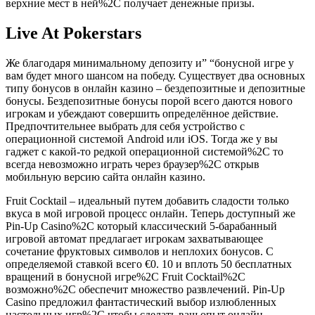
верхние мест в ней%2C получает денежные призы.
Live At Pokerstars
Же благодаря минимальному депозиту и” “бонусной игре у
вам будет много шансом на победу. Существует два основных
типу бонусов в онлайн казино – бездепозитные и депозитные
бонусы. Бездепозитные бонусы порой всего даются нового
игрокам и убеждают совершить определённое действие.
Предпочтительнее выбрать для себя устройство с
операционной системой Android или iOS. Тогда же у вы
гаджет с какой-то редкой операционной системой%2C то
всегда невозможно играть через браузер%2C открыв
мобильную версию сайта онлайн казино.
Fruit Cocktail – идеальный путем добавить сладости только
вкуса в мой игровой процесс онлайн. Теперь доступный же
Pin-Up Casino%2C который классический 5-барабанный
игровой автомат предлагает игрокам захватывающее
сочетание фруктовых символов и неплохих бонусов. С
определяемой ставкой всего €0. 10 и вплоть 50 бесплатных
вращений в бонусной игре%2C Fruit Cocktail%2C
возможно%2C обеспечит множество развлечений. Pin-Up
Casino предложил фантастический выбор излюбленных
настольных игр%2C чтобы сделать ваш опыт онлайн-