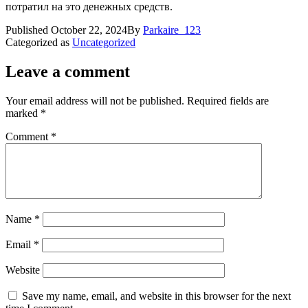
потратил на это денежных средств.
Published
October 22, 2024
By
Parkaire_123
Categorized as
Uncategorized
Leave a comment
Your email address will not be published.
Required fields are
marked
*
Comment
*
Name
*
Email
*
Website
Save my name, email, and website in this browser for the next