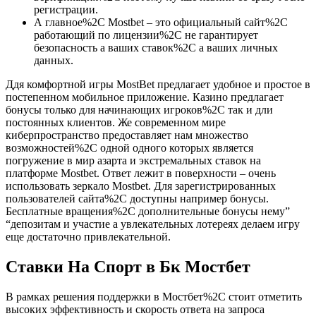
регистрации.
А главное%2C Mostbet – это официальный сайт%2C
работающий по лицензии%2C не гарантирует
безопасность а ваших ставок%2C а ваших личных
данных.
Ддя комфортной игры MostBet предлагает удобное и простое в
постепенном мобильное приложение. Казино предлагает
бонусы только для начинающих игроков%2C так и дли
постоянных клиентов. Же современном мире
киберпространство предоставляет нам множество
возможностей%2C одной одного которых является
погружение в мир азарта и экстремальных ставок на
платформе Mostbet. Ответ лежит в поверхности – очень
использовать зеркало Mostbet. Для зарегистрированных
пользователей сайта%2C доступны например бонусы.
Бесплатные вращения%2C дополнительные бонусы нему”
“депозитам и участие а увлекательных лотереях делаем игру
еще достаточно привлекательной.
Ставки На Спорт в Бк Мостбет
В рамках решения поддержки в Мостбет%2C стоит отметить
высоких эффективность и скорость ответа на запроса