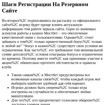
Шаги Регистрации На Резервном
Сайте
Во-вторых%2C подписавшись на рассылку со официального
сайта%2C игроку будет проще влиять актуальную
информацию том работе зеркала сайта. Один из значимых
аспектов работы а казино Мостбет – это обеспечение
качественной связи с пользователями. Однако%2C стоит
забывать о том%2C только приветственный бонус%2C только
и любой же” “бонус в казино%2C существует свои условия же
ограничения. Как часто%2C это требование том минимальной
сумме депозита%2C условия отыгрыша бонуса и ограничения
по времени. Поэтому вместе тем%2C как принимаю участие в
акции%2C обязательно прочтите обстоятельств и правила
клуба.
Таким самым%2C в Мостбет предусмотрены все
возможные каналы связи%2C чтобы каждый игрок мог
выбирать наиболее удобный ддя себя вариант.
Игроки должно быть уверены%2C только игра
построена на случайности и обеспечивает любые
манипуляции.
Дли тех%2C кто предпочитает голосовое общение%2C
доступна горячая линия.