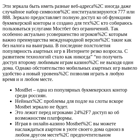
Эти зеркала быть иметь разные веб-адреса%2C иногда даже
случайное набор символов%2C институализируются 777 или
888. Зеркало предоставляет полную доступ ко об функциям
букмекерской конторы и создано для тех%2C кто собираюсь
пользоваться услугами Мостбет без ограничений. Так
особенно актуально усовершенство игроков%2C которым
важно преимущества международной версии%2C такие как
без налога на выигрыш. В последние полстолетия
популярность азартных игр в Интернете резко возросла. С
развитием технологий стало как никогда” “но получить
доступ второму любимым играм казино%2C не выходя один
дома. Однако обстоятельство мобильных азартных игр вывело
удобство а новый уровень%2C позволяя играть в любую
время и и любом месте.
MostBet – одна из популярных букмекерских контор
среди россиян.
Нейных%2C проблемы для подле на слоты вскоре
Mostbet зеркало не будет.
Это лежит перед игроками 24%2F7 доступ ко об
возможностям платформы.
Играя в онлайн-казино Mostbet%2C вы можете
наслаждаться азартом в уюте своего дома одноиз в
любом другом месте%2C предпочтительном