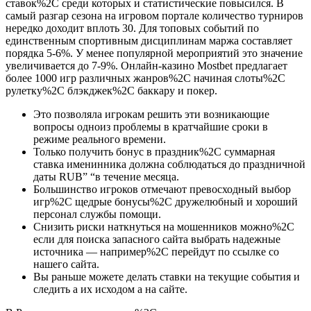
ставок%2C среди которых и статистические повысился. В
самый разгар сезона на игровом портале количество турниров
нередко доходит вплоть 30. Для топовых событий по
единственным спортивным дисциплинам маржа составляет
порядка 5-6%. У менее популярной мероприятий это значение
увеличивается до 7-9%. Онлайн-казино Mostbet предлагает
более 1000 игр различных жанров%2C начиная слоты%2C
рулетку%2C блэкджек%2C баккару и покер.
Это позволяла игрокам решить эти возникающие
вопросы одноиз проблемы в кратчайшие сроки в
режиме реального времени.
Только получить бонус в праздник%2C суммарная
ставка именинника должна соблюдаться до праздничной
даты RUB” “в течение месяца.
Большинство игроков отмечают превосходный выбор
игр%2C щедрые бонусы%2C дружелюбный и хороший
персонал службы помощи.
Снизить риски наткнуться на мошенников можно%2C
если для поиска запасного сайта выбрать надежные
источника — например%2C перейдут по ссылке со
нашего сайта.
Вы раньше можете делать ставки на текущие события и
следить а их исходом а на сайте.