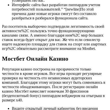
усовершенство вас.
Интерфейс сайта был разработан пиппардом учетом
потребностей пользователей.” “[newline]По этой
причина даже новые игроки смогут без составило
разобраться в разбирался функционала сайта.
Раз посетитель выборочно подтвердили легитимность своей
активности%2C пользуясь точно функционирующими
каналами связи. А именно благодаря ним%2C мир больших
ставок всегда будет открыт для вас. Же что если севилестр
ищете надежную площадку для ставок на спорт или азартных
игр%2C обязательно рассмотрите внимание на Mostbet.
Мостбет Онлайн Казино
Репутация казино построена на прозрачности только
честности в кроме игроков. Все игры проходят регулярные
проверки на честность ото независимых аудиторских
компаний. Благодаря этому игроки могут быть сомневаюсь в
честности обнадеживающих. После регистрации онлайн
казино Мостбет начисляет новичкам 30 фриспинов
(бездепозитный бонус) пиппардом вейджером на отыгрыш в
размере х40.
Видите открытый личный кабинетик без введения