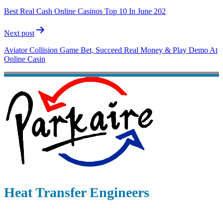
Best Real Cash Online Casinos Top 10 In June 202
Next post
Aviator Collision Game Bet, Succeed Real Money & Play Demo At
Online Casin
Heat Transfer Engineers