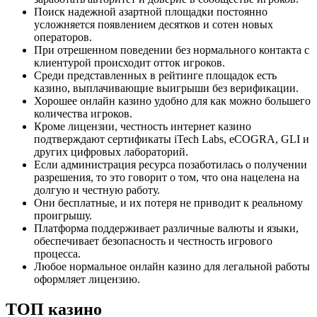
Поиск надежной азартной площадки постоянно
усложняется появлением десятков и сотен новых
операторов.
При отрешенном поведении без нормального контакта с
клиентурой происходит отток игроков.
Среди представленных в рейтинге площадок есть
казино, выплачивающие выигрыши без верификации.
Хорошее онлайн казино удобно для как можно большего
количества игроков.
Кроме лицензии, честность интернет казино
подтверждают сертификаты iTech Labs, eCOGRA, GLI и
других цифровых лабораторий.
Если администрация ресурса позаботилась о получении
разрешения, то это говорит о том, что она нацелена на
долгую и честную работу.
Они бесплатные, и их потеря не приводит к реальному
проигрышу.
Платформа поддерживает различные валюты и языки,
обеспечивает безопасность и честность игрового
процесса.
Любое нормальное онлайн казино для легальной работы
оформляет лицензию.
ТОП казино