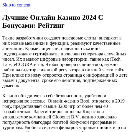
Skip to content
Лучшие Онлайн Казино 2024 С
Бонусами: Рейтинг
Такие разработчики создают передовые слоты, внедряют в
них новые механики и функции, реализуют качественные
анимации. Кроме лицензии, надежность казино
подтверждают сертификаты проверки генератора случайных
чисел. Их выдают цифровые лаборатории, такие как iTech
Labs, eCOGRA и т.д. Чтобы проверить лицензию, нужно
найти валидатор с иконкой регулятора в нижней части сайта.
При клике по нему откроется страница с информацией о дате
выдачи документа, сроке его действия, подтвержденных
доменах.
Казино объединяет в себе безопасность, удобство и
непрерывное веселье. Онлайн-казино Booi, открытое в 2019
году, предоставляет свыше 3200 игр от более чем 40
разработчиков. Зарегистрированное на Кюрасао и
управляемое компанией Globonet B.V., казино завоевало
популярность благодаря богатой бонусной программе и
турнирам. Удобная система фильтров упрощает поиск игр по