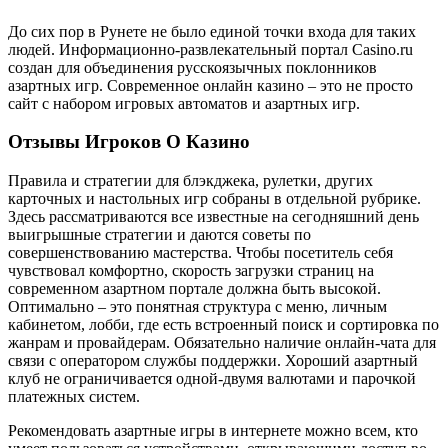
До сих пор в Рунете не было единой точки входа для таких
людей. Информационно-развлекательный портал Casino.ru
создан для объединения русскоязычных поклонников
азартных игр. Современное онлайн казино – это не просто
сайт с набором игровых автоматов и азартных игр.
Отзывы Игроков О Казино
Правила и стратегии для блэкджека, рулетки, других
карточных и настольных игр собраны в отдельной рубрике.
Здесь рассматриваются все известные на сегодняшний день
выигрышные стратегии и даются советы по
совершенствованию мастерства. Чтобы посетитель себя
чувствовал комфортно, скорость загрузки страниц на
современном азартном портале должна быть высокой.
Оптимально – это понятная структура с меню, личным
кабинетом, лобби, где есть встроенный поиск и сортировка по
жанрам и провайдерам. Обязательно наличие онлайн-чата для
связи с оператором службы поддержки. Хороший азартный
клуб не ограничивается одной-двумя валютами и парочкой
платежных систем.
Рекомендовать азартные игры в интернете можно всем, кто