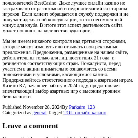
пользователей BestCasino. Даже лучшее онлайн казино не
застраховано от разногласий и недопониманий со стороны
игроков. Если клиент обращается в службу поддержки и не
получает адекватной консультации, то это несомненный
минус для клуба. В итоге этот аспект деятельность сайта
может повлиять на количество аудитории.
Мы не имеем никакого контроля над третьими сторонами,
которые могут изменять или отзывать свои рекламные
предложения. Предложения, размещенные на нашем сайте,
действительны только для лиц, достигших 21 года, и
резидентов соответствующих стран. Пожалуйста, перед
участием в акции внимательно ознакомьтесь со всеми
положениями и условиями, касающимися казино.
Придерживайтесь ответственного подхода к азартным играм.
Казино R7, начавшее работу в 2024 году, предоставляет
впечатляющий выбор азартных игр с высоким уровнем
безопасности.
Published
November 28, 2024
By
Parkaire_123
Categorized as
general
Tagged
ТОП онлайн казино
Leave a comment