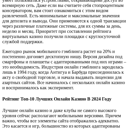
умеет пользоваться устройствами, открывающими доступ во
всемирную сеть. Даже если вы считаете себя стопроцентным
консерватором, вам стоит ознакомиться с этим видом
развлечений. Есть минимальные и максимальные значения
для депозита и вывода. Они применяются к одной транзакции
через различные платежные системы, для их суммы за день,
неделю и месяц. Приоритет при составлении рейтинга
виртуальных казино получили площадки с круглосуточной
службой поддержки.
Ежегодно рынок мобильного гэмблинга растет на 20% и
постепенно догоняет десктопную нишу. Версия дизайна под
смартфоны и планшеты с адаптированными под них играми –
это необходимость. Индустрия онлайн гэмблинга зародилась
лишь в 1994 году, когда Антигуа и Барбуда присоединилась к
акту о свободной торговле, и начала выдавать лицензии для
азартных сайтов. Все начиналось с нескольких онлайн казино
и воспринималось как эксперимент.
Рейтинг Топ-10 Лучших Онлайн Казино В 2024 Году
Лучшие онлайн казино и даже клубы не самого высокого
уровня сейчас располагают мобильными версиями. Причем
важно, чтобы все элементы сайта отображались адекватно.
Это касается и игр, большинство из которых адаптированы