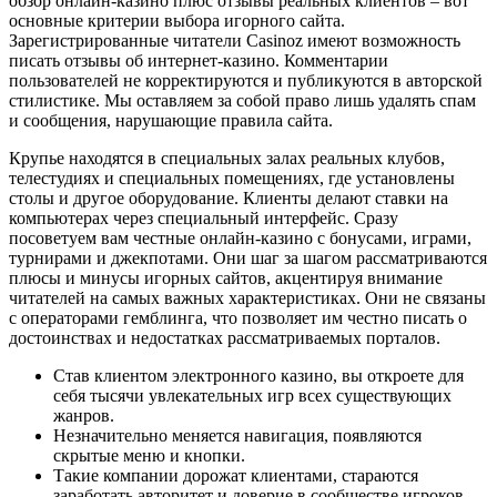
обзор онлайн-казино плюс отзывы реальных клиентов – вот
основные критерии выбора игорного сайта.
Зарегистрированные читатели Casinoz имеют возможность
писать отзывы об интернет-казино. Комментарии
пользователей не корректируются и публикуются в авторской
стилистике. Мы оставляем за собой право лишь удалять спам
и сообщения, нарушающие правила сайта.
Крупье находятся в специальных залах реальных клубов,
телестудиях и специальных помещениях, где установлены
столы и другое оборудование. Клиенты делают ставки на
компьютерах через специальный интерфейс. Сразу
посоветуем вам честные онлайн-казино с бонусами, играми,
турнирами и джекпотами. Они шаг за шагом рассматриваются
плюсы и минусы игорных сайтов, акцентируя внимание
читателей на самых важных характеристиках. Они не связаны
с операторами гемблинга, что позволяет им честно писать о
достоинствах и недостатках рассматриваемых порталов.
Став клиентом электронного казино, вы откроете для
себя тысячи увлекательных игр всех существующих
жанров.
Незначительно меняется навигация, появляются
скрытые меню и кнопки.
Такие компании дорожат клиентами, стараются
заработать авторитет и доверие в сообществе игроков.