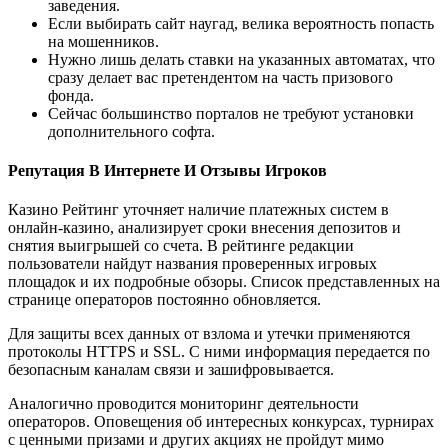
заведения.
Если выбирать сайт наугад, велика вероятность попасть
на мошенников.
Нужно лишь делать ставки на указанных автоматах, что
сразу делает вас претендентом на часть призового
фонда.
Сейчас большинство порталов не требуют установки
дополнительного софта.
Репутация В Интернете И Отзывы Игроков
Казино Рейтинг уточняет наличие платежных систем в
онлайн-казино, анализирует сроки внесения депозитов и
снятия выигрышей со счета. В рейтинге редакции
пользователи найдут названия проверенных игровых
площадок и их подробные обзоры. Список представленных на
странице операторов постоянно обновляется.
Для защиты всех данных от взлома и утечки применяются
протоколы HTTPS и SSL. С ними информация передается по
безопасным каналам связи и зашифровывается.
Аналогично проводится мониторинг деятельности
операторов. Оповещения об интересных конкурсах, турнирах
с ценными призами и других акциях не пройдут мимо