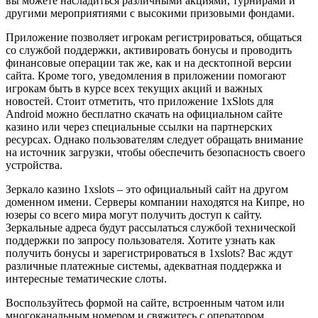
вы можете насладиться различными акциями, турнирами и
другими мероприятиями с высокими призовыми фондами.
Приложение позволяет игрокам регистрироваться, общаться
со службой поддержки, активировать бонусы и проводить
финансовые операции так же, как и на десктопной версии
сайта. Кроме того, уведомления в приложении помогают
игрокам быть в курсе всех текущих акций и важных
новостей. Стоит отметить, что приложение 1xSlots для
Android можно бесплатно скачать на официальном сайте
казино или через специальные ссылки на партнерских
ресурсах. Однако пользователям следует обращать внимание
на источник загрузки, чтобы обеспечить безопасность своего
устройства.
Зеркало казино 1xslots – это официальный сайт на другом
доменном имени. Серверы компании находятся на Кипре, но
юзеры со всего мира могут получить доступ к сайту.
Зеркальные адреса будут рассылаться службой технической
поддержки по запросу пользователя. Хотите узнать как
получить бонусы и зарегистрироваться в 1xslots? Вас ждут
различные платежные системы, адекватная поддержка и
интересные тематические слоты.
Воспользуйтесь формой на сайте, встроенным чатом или
многоканальным номером и свяжитесь с оператором.