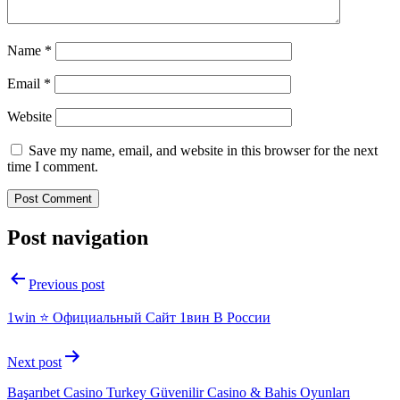
Name
*
Email
*
Website
Save my name, email, and website in this browser for the next
time I comment.
Post navigation
Previous post
1win ⭐️ Официальный Сайт 1вин В России
Next post
Başarıbet Casino Turkey Güvenilir Casino & Bahis Oyunları