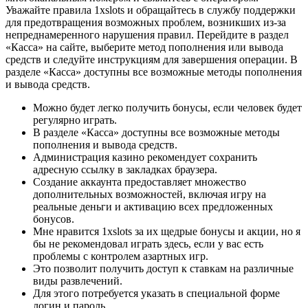
Уважайте правила 1xslots и обращайтесь в службу поддержки
для предотвращения возможных проблем, возникших из-за
непреднамеренного нарушения правил. Перейдите в раздел
«Касса» на сайте, выберите метод пополнения или вывода
средств и следуйте инструкциям для завершения операции. В
разделе «Касса» доступны все возможные методы пополнения
и вывода средств.
Можно будет легко получить бонусы, если человек будет
регулярно играть.
В разделе «Касса» доступны все возможные методы
пополнения и вывода средств.
Администрация казино рекомендует сохранить
адресную ссылку в закладках браузера.
Создание аккаунта предоставляет множество
дополнительных возможностей, включая игру на
реальные деньги и активацию всех предложенных
бонусов.
Мне нравится 1xslots за их щедрые бонусы и акции, но я
бы не рекомендовал играть здесь, если у вас есть
проблемы с контролем азартных игр.
Это позволит получить доступ к ставкам на различные
виды развлечений.
Для этого потребуется указать в специальной форме
логин и пароль.