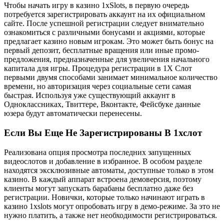
Чтобы начать игру в казино 1xSlots, в первую очередь
потребуется зарегистрировать аккаунт на их официальном
сайте. После успешной регистрации следует внимательно
ознакомиться с различными бонусами и акциями, которые
предлагает казино новым игрокам. Это может быть бонус на
первый депозит, бесплатные вращения или иные промо-
предложения, предназначенные для увеличения начального
капитала для игры. Процедура регистрации в 1Х Слот
первыми двумя способами занимает минимальное количество
времени, но авторизация через социальные сети самая
быстрая. Используя уже существующий аккаунт в
Одноклассниках, Твиттере, Вконтакте, Фейсбуке данные
юзера будут автоматически перенесены.
Если Вы Еще Не Зарегистрированы В 1хслот
Реализована опция просмотра последних запущенных
видеослотов и добавление в избранное. В особом разделе
находятся эксклюзивные автоматы, доступные только в этом
казино. В каждый аппарат встроена демоверсия, поэтому
клиенты могут запускать барабаны бесплатно даже без
регистрации. Новички, которые только начинают играть в
казино 1xslots могут опробовать игру в демо-режиме. За это не
нужно платить, а также нет необходимости регистрироваться.