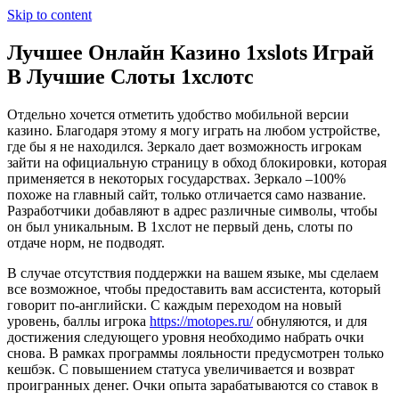
Skip to content
Лучшее Онлайн Казино 1xslots Играй
В Лучшие Слоты 1хслотс
Отдельно хочется отметить удобство мобильной версии
казино. Благодаря этому я могу играть на любом устройстве,
где бы я не находился. Зеркало дает возможность игрокам
зайти на официальную страницу в обход блокировки, которая
применяется в некоторых государствах. Зеркало –100%
похоже на главный сайт, только отличается само название.
Разработчики добавляют в адрес различные символы, чтобы
он был уникальным. В 1хслот не первый день, слоты по
отдаче норм, не подводят.
В случае отсутствия поддержки на вашем языке, мы сделаем
все возможное, чтобы предоставить вам ассистента, который
говорит по-английски. С каждым переходом на новый
уровень, баллы игрока
https://motopes.ru/
обнуляются, и для
достижения следующего уровня необходимо набрать очки
снова. В рамках программы лояльности предусмотрен только
кешбэк. С повышением статуса увеличивается и возврат
проигранных денег. Очки опыта зарабатываются со ставок в