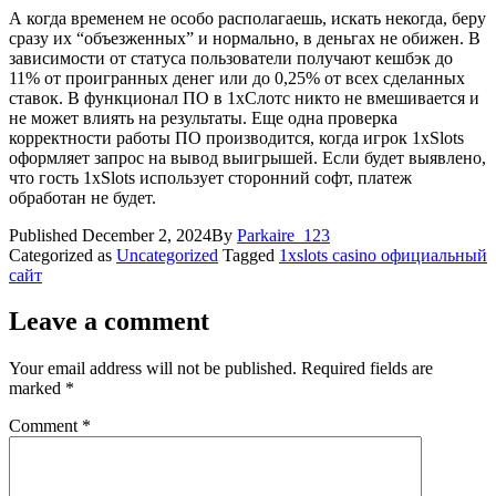
А когда временем не особо располагаешь, искать некогда, беру
сразу их “объезженных” и нормально, в деньгах не обижен. В
зависимости от статуса пользователи получают кешбэк до
11% от проигранных денег или до 0,25% от всех сделанных
ставок. В функционал ПО в 1хСлотс никто не вмешивается и
не может влиять на результаты. Еще одна проверка
корректности работы ПО производится, когда игрок 1xSlots
оформляет запрос на вывод выигрышей. Если будет выявлено,
что гость 1xSlots использует сторонний софт, платеж
обработан не будет.
Published
December 2, 2024
By
Parkaire_123
Categorized as
Uncategorized
Tagged
1xslots casino официальный
сайт
Leave a comment
Your email address will not be published.
Required fields are
marked
*
Comment
*