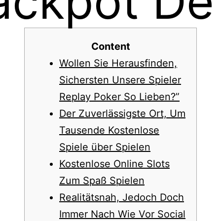
ackpot De
Content
Wollen Sie Herausfinden,
Sichersten Unsere Spieler
Replay Poker So Lieben?”
Der Zuverlässigste Ort, Um
Tausende Kostenlose
Spiele über Spielen
Kostenlose Online Slots
Zum Spaß Spielen
Realitätsnah, Jedoch Doch
Immer Nach Wie Vor Social