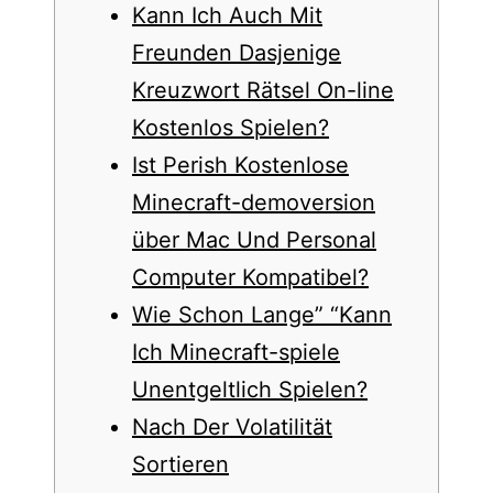
Kann Ich Auch Mit
Freunden Dasjenige
Kreuzwort Rätsel On-line
Kostenlos Spielen?
Ist Perish Kostenlose
Minecraft-demoversion
über Mac Und Personal
Computer Kompatibel?
Wie Schon Lange” “Kann
Ich Minecraft-spiele
Unentgeltlich Spielen?
Nach Der Volatilität
Sortieren