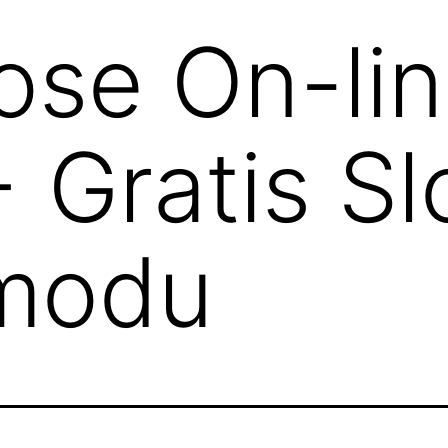
ose On-lin
 Gratis Sl
modu