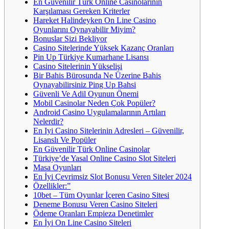
En Güvenilir Türk Online Casinolarının
Karşılaması Gereken Kriterler
Hareket Halindeyken On Line Casino
Oyunlarını Oynayabilir Miyim?
Bonuslar Sizi Bekliyor
Casino Sitelerinde Yüksek Kazanç Oranları
Pin Up Türkiye Kumarhane Lisansı
Casino Sitelerinin Yükselişi
Bir Bahis Bürosunda Ne Üzerine Bahis
Oynayabilirsiniz Ping Up Bahsi
Güvenli Ve Adil Oyunun Önemi
Mobil Casinolar Neden Çok Popüler?
Android Casino Uygulamalarının Artıları
Nelerdir?
En Iyi Casino Sitelerinin Adresleri – Güvenilir,
Lisanslı Ve Popüler
En Güvenilir Türk Online Casinolar
Türkiye’de Yasal Online Casino Slot Siteleri
Masa Oyunları
En İyi Çevrimsiz Slot Bonusu Veren Siteler 2024
Özellikler:”
10bet – Tüm Oyunlar İçeren Casino Sitesi
Deneme Bonusu Veren Casino Siteleri
Ödeme Oranları Empieza Denetimler
En İyi On Line Casino Siteleri