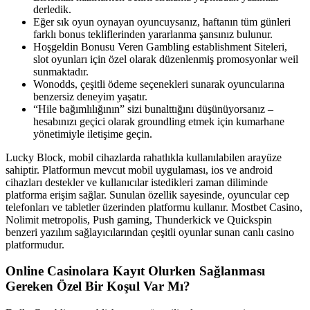
derledik.
Eğer sık oyun oynayan oyuncuysanız, haftanın tüm günleri
farklı bonus tekliflerinden yararlanma şansınız bulunur.
Hoşgeldin Bonusu Veren Gambling establishment Siteleri,
slot oyunları için özel olarak düzenlenmiş promosyonlar weil
sunmaktadır.
Wonodds, çeşitli ödeme seçenekleri sunarak oyuncularına
benzersiz deneyim yaşatır.
“Hile bağımlılığının” sizi bunalttığını düşünüyorsanız –
hesabınızı geçici olarak groundling etmek için kumarhane
yönetimiyle iletişime geçin.
Lucky Block, mobil cihazlarda rahatlıkla kullanılabilen arayüze
sahiptir. Platformun mevcut mobil uygulaması, ios ve android
cihazları destekler ve kullanıcılar istedikleri zaman diliminde
platforma erişim sağlar. Sunulan özellik sayesinde, oyuncular cep
telefonları ve tabletler üzerinden platformu kullanır. Mostbet Casino,
Nolimit metropolis, Push gaming, Thunderkick ve Quickspin
benzeri yazılım sağlayıcılarından çeşitli oyunlar sunan canlı casino
platformudur.
Online Casinolara Kayıt Olurken Sağlanması
Gereken Özel Bir Koşul Var Mı?