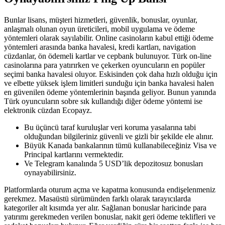
Bunlar lisans, müşteri hizmetleri, güvenlik, bonuslar, oyunlar,
anlaşmalı olunan oyun üreticileri, mobil uygulama ve ödeme
yöntemleri olarak sayılabilir. Online casinoların kabul ettiği ödeme
yöntemleri arasında banka havalesi, kredi kartları, navigation
cüzdanlar, ön ödemeli kartlar ve cepbank bulunuyor. Türk on-line
casinolarına para yatırırken ve çekerken oyuncuların en popüler
seçimi banka havalesi oluyor. Eskisinden çok daha hızlı olduğu için
ve elbette yüksek işlem limitleri sunduğu için banka havalesi halen
en güvenilen ödeme yöntemlerinin başında geliyor. Bunun yanında
Türk oyuncuların sobre sık kullandığı diğer ödeme yöntemi ise
elektronik cüzdan Ecopayz.
Bu üçüncü taraf kuruluşlar veri koruma yasalarına tabi
olduğundan bilgileriniz güvenli ve gizli bir şekilde ele alınır.
Büyük Kanada bankalarının tümü kullanabileceğiniz Visa ve
Principal kartlarını vermektedir.
Ve Telegram kanalında 5 USD’lik depozitosuz bonusları
oynayabilirsiniz.
Platformlarda oturum açma ve kapatma konusunda endişelenmeniz
gerekmez. Masaüstü sürümünden farklı olarak tarayıcılarda
kategoriler alt kısımda yer alır. Sağlanan bonuslar haricinde para
yatırımı gerekmeden verilen bonuslar, nakit geri ödeme teklifleri ve