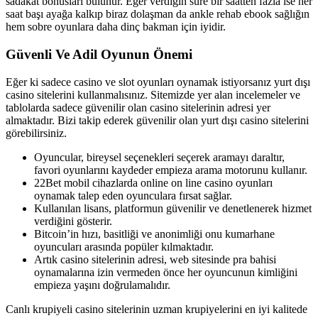
sadakat bonusları bulunur. Eğer verdiğin süre bir saatten fazla ise her
saat başı ayağa kalkıp biraz dolaşman da ankle rehab ebook sağlığın
hem sobre oyunlara daha dinç bakman için iyidir.
Güvenli Ve Adil Oyunun Önemi
Eğer ki sadece casino ve slot oyunları oynamak istiyorsanız yurt dışı
casino sitelerini kullanmalısınız. Sitemizde yer alan incelemeler ve
tablolarda sadece güvenilir olan casino sitelerinin adresi yer
almaktadır. Bizi takip ederek güvenilir olan yurt dışı casino sitelerini
görebilirsiniz.
Oyuncular, bireysel seçenekleri seçerek aramayı daraltır,
favori oyunlarını kaydeder empieza arama motorunu kullanır.
22Bet mobil cihazlarda online on line casino oyunları
oynamak talep eden oyunculara fırsat sağlar.
Kullanılan lisans, platformun güvenilir ve denetlenerek hizmet
verdiğini gösterir.
Bitcoin’in hızı, basitliği ve anonimliği onu kumarhane
oyuncuları arasında popüler kılmaktadır.
Artık casino sitelerinin adresi, web sitesinde pra bahisi
oynamalarına izin vermeden önce her oyuncunun kimliğini
empieza yaşını doğrulamalıdır.
Canlı krupiyeli casino sitelerinin uzman krupiyelerini en iyi kalitede