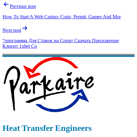
Previous post
How To Start A Web Casino: Costs, Permit, Games And Mor
Next post
“программа Для Ставок на Спорт Скачать Приложение
Клиент 1xbet Co
Heat Transfer Engineers