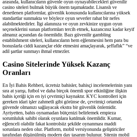
arasında, kullanıcıların güvenle oyun oynayabilecekleri güvenilir
casino siteleri bulmak büyük önem taşımaktadır. Lisanslı ve
denetlenen platformlar, güvenlik konusunda kullanıcılarına yüksek
standartlar sunmakta ve böylece oyun severler rahat bir nefes
alabilmektedirler. İlgi alanınıza ve oyun zevkinize uygun oyun
seçeneklerini sunan platformları tercih etmek, kazancınız kadar keyif
almanız açısından da önemlidir. Bazı güvenilir gambling
establishment siteleri, kullanıcıların hem eğlenmesini hem para bu
bonuslarla ciddi kazançlar elde etmesini amaçlayarak, şeffaflık” “ve
adil şartlar sunmayı ihmal etmezler.
Casino Sitelerinde Yüksek Kazanç
Oranları
En İyi Bahis Rehberi, ücretsiz bahisler, bahisçi incelemelerinin yanı
sıra at yarışı, futbol ve daha birçok önemli spor etkinliğine ilişkin
bahis içeriği için en iyi çevrimiçi kaynaktır. KYC kontrolleri için
gereken idari işler zahmetli gibi görünse de, çevrimiçi ortamda
güvende olmanızı sağlayacak ekstra bir güvenlik önlemidir.
Ayriyetten, bahis oynamadan bütçenizi belirlemek empieza
sorumluluk sahibi olarak oyunlara katılmak önemlidir. Kumar,
eğlenceli olabilir fakat kontrolsüz şekilde oynanması maddi
sorunlara neden olur. Platform, mobil versiyonunda geliştiriciler
tarafından düşünülmüş modern day tasarım bulunur. Sitenin mobil