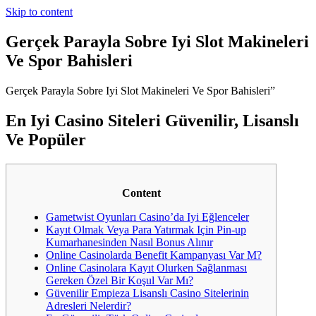
Skip to content
Gerçek Parayla Sobre Iyi Slot Makineleri
Ve Spor Bahisleri
Gerçek Parayla Sobre Iyi Slot Makineleri Ve Spor Bahisleri”
En Iyi Casino Siteleri Güvenilir, Lisanslı
Ve Popüler
Content
Gametwist Oyunları Casino’da Iyi Eğlenceler
Kayıt Olmak Veya Para Yatırmak Için Pin-up
Kumarhanesinden Nasıl Bonus Alınır
Online Casinolarda Benefit Kampanyası Var M?
Online Casinolara Kayıt Olurken Sağlanması
Gereken Özel Bir Koşul Var Mı?
Güvenilir Empieza Lisanslı Casino Sitelerinin
Adresleri Nelerdir?