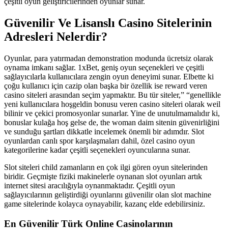
çeşitli oyun geliştiricilerinden oyunlar sunar.
Güvenilir Ve Lisanslı Casino Sitelerinin
Adresleri Nelerdir?
Oyunlar, para yatırmadan demonstration modunda ücretsiz olarak
oynama imkanı sağlar. 1xBet, geniş oyun seçenekleri ve çeşitli
sağlayıcılarla kullanıcılara zengin oyun deneyimi sunar. Elbette ki
çoğu kullanıcı için cazip olan başka bir özellik ise reward veren
casino siteleri arasından seçim yapmaktır. Bu tür siteler,” “genellikle
yeni kullanıcılara hoşgeldin bonusu veren casino siteleri olarak weil
bilinir ve çekici promosyonlar sunarlar. Yine de unutulmamalıdır ki,
bonuslar kulağa hoş gelse de, the woman daim sitenin güvenirliğini
ve sunduğu şartları dikkatle incelemek önemli bir adımdır. Slot
oyunlardan canlı spor karşılaşmaları dahil, özel casino oyun
kategorilerine kadar çeşitli seçenekleri oyuncularına sunar.
Slot siteleri child zamanların en çok ilgi gören oyun sitelerinden
biridir. Geçmişte fiziki makinelerle oynanan slot oyunları artık
internet sitesi aracılığıyla oynanmaktadır. Çeşitli oyun
sağlayıcılarının geliştirdiği oyunlarını güvenilir olan slot machine
game sitelerinde kolayca oynayabilir, kazanç elde edebilirsiniz.
En Güvenilir Türk Online Casinolarının