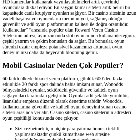
HD kameralar kullanarak yayınlayabilmeleri artık çevrimiçi
oyunculara dikkat ediyor. En saygın kumar siteleri artık belirli bir
kapasitede canlı krupiyer oyunları sağlıyor. Bir casino sitesinin uzun
vadeli başarısı ve oyuncuların memnuniyeti, sağlamış olduğu
güvenilir ve adil oyun platformunun kalitesi ile doğru orantılıdır.
Kullanıcılar” “arasında popüler olan Reward Veren Casino
Sitelerinin adresi, aynı zamanda slot oyunlarında kullanabileceğiniz
çeşitli yatırım ve çekim bonusları da sağlar. Bu bonuslar, oyun
sürenizi uzatır empieza potansiyel kazancınızı arttırarak oyun
deneyiminizi daha da heyecanlı blooming getirir.
Mobil Casinolar Neden Çok Popüler?
60 farklı ülkede hizmet veren platform, günlük 600’den fazla
etkinlikle 20 farklı spor dalında bahis imkanı sunar. Wonodds
bünyesindeki oyunlar, sektördeki güvenilir ve kaliteli oyun
sağlayıcıları tarafından geliştirilir. Oyunlar adil şekilde yürütülür,
lisanslıdır empieza düzenli olarak denetime tabidir. Wonodds,
kullanıcılarına güvenilir ve kaliteli oyun deneyimi sunan casino
siteleri arasında yer alır. Casino siteleri, casino sitelerinin adresleri
oyun çeşitliliği konusunda öne çıkıyor.
Sizi cezbetmek için hiçbir para yatırma bonusu teklifi
yapılmamaktadır çünkü kumarhane web sitesine
kaydolduğunuz anda bir bonus alacaksınız.