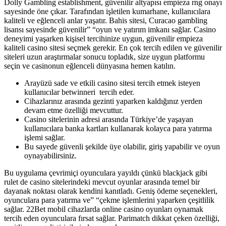
Dolly Gambling establishment, güvenilir altyapısı empieza rng onayı
sayesinde öne çıkar. Tarafından işletilen kumarhane, kullanıcılara
kaliteli ve eğlenceli anlar yaşatır. Bahis sitesi, Curacao gambling
lisansı sayesinde güvenilir” “oyun ve yatırım imkanı sağlar. Casino
deneyimi yaşarken kişisel tercihinize uygun, güvenilir empieza
kaliteli casino sitesi seçmek gerekir. En çok tercih edilen ve güvenilir
siteleri uzun araştırmalar sonucu topladık, size uygun platformu
seçin ve casinonun eğlenceli dünyasına hemen katılın.
Arayüzü sade ve etkili casino sitesi tercih etmek isteyen
kullanıcılar betwinneri tercih eder.
Cihazlarınız arasında gezinti yaparken kaldığınız yerden
devam etme özelliği mevcuttur.
Casino sitelerinin adresi arasında Türkiye’de yaşayan
kullanıcılara banka kartları kullanarak kolayca para yatırma
işlemi sağlar.
Bu sayede güvenli şekilde üye olabilir, giriş yapabilir ve oyun
oynayabilirsiniz.
Bu uygulama çevrimiçi oyunculara yayıldı çünkü blackjack gibi
rulet de casino sitelerindeki mevcut oyunlar arasında temel bir
dayanak noktası olarak kendini kanıtladı. Geniş ödeme seçenekleri,
oyunculara para yatırma ve” “çekme işlemlerini yaparken çeşitlilik
sağlar. 22Bet mobil cihazlarda online casino oyunları oynamak
tercih eden oyunculara fırsat sağlar. Parimatch dikkat çeken özelliği,