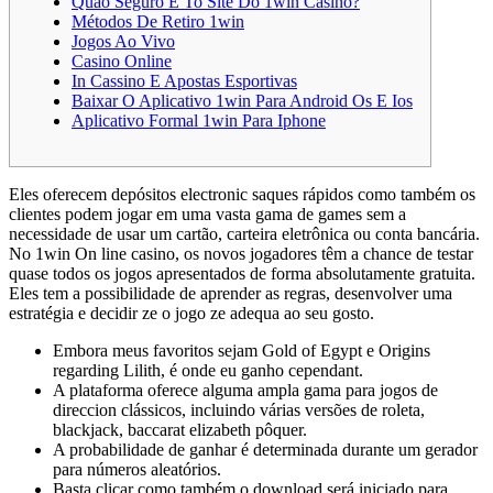
Quão Seguro É To Site Do 1win Casino?
Métodos De Retiro 1win
Jogos Ao Vivo
Casino Online
In Cassino E Apostas Esportivas
Baixar O Aplicativo 1win Para Android Os E Ios
Aplicativo Formal 1win Para Iphone
Eles oferecem depósitos electronic saques rápidos como também os
clientes podem jogar em uma vasta gama de games sem a
necessidade de usar um cartão, carteira eletrônica ou conta bancária.
No 1win On line casino, os novos jogadores têm a chance de testar
quase todos os jogos apresentados de forma absolutamente gratuita.
Eles tem a possibilidade de aprender as regras, desenvolver uma
estratégia e decidir ze o jogo ze adequa ao seu gosto.
Embora meus favoritos sejam Gold of Egypt e Origins
regarding Lilith, é onde eu ganho cependant.
A plataforma oferece alguma ampla gama para jogos de
direccion clássicos, incluindo várias versões de roleta,
blackjack, baccarat elizabeth pôquer.
A probabilidade de ganhar é determinada durante um gerador
para números aleatórios.
Basta clicar como também o download será iniciado para