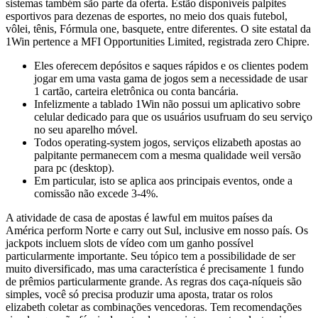
sistemas também são parte da oferta. Estão disponíveis palpites
esportivos para dezenas de esportes, no meio dos quais futebol,
vôlei, tênis, Fórmula one, basquete, entre diferentes. O site estatal da
1Win pertence a MFI Opportunities Limited, registrada zero Chipre.
Eles oferecem depósitos e saques rápidos e os clientes podem
jogar em uma vasta gama de jogos sem a necessidade de usar
1 cartão, carteira eletrônica ou conta bancária.
Infelizmente a tablado 1Win não possui um aplicativo sobre
celular dedicado para que os usuários usufruam do seu serviço
no seu aparelho móvel.
Todos operating-system jogos, serviços elizabeth apostas ao
palpitante permanecem com a mesma qualidade weil versão
para pc (desktop).
Em particular, isto se aplica aos principais eventos, onde a
comissão não excede 3-4%.
A atividade de casa de apostas é lawful em muitos países da
América perform Norte e carry out Sul, inclusive em nosso país. Os
jackpots incluem slots de vídeo com um ganho possível
particularmente importante. Seu tópico tem a possibilidade de ser
muito diversificado, mas uma característica é precisamente 1 fundo
de prêmios particularmente grande. As regras dos caça-níqueis são
simples, você só precisa produzir uma aposta, tratar os rolos
elizabeth coletar as combinações vencedoras. Tem recomendações