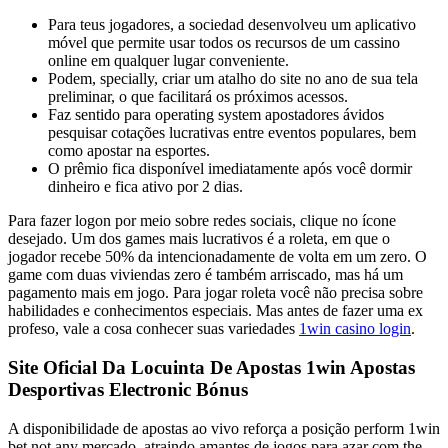
Para teus jogadores, a sociedad desenvolveu um aplicativo
móvel que permite usar todos os recursos de um cassino
online em qualquer lugar conveniente.
Podem, specially, criar um atalho do site no ano de sua tela
preliminar, o que facilitará os próximos acessos.
Faz sentido para operating system apostadores ávidos
pesquisar cotações lucrativas entre eventos populares, bem
como apostar na esportes.
O prêmio fica disponível imediatamente após você dormir
dinheiro e fica ativo por 2 dias.
Para fazer logon por meio sobre redes sociais, clique no ícone
desejado. Um dos games mais lucrativos é a roleta, em que o
jogador recebe 50% da intencionadamente de volta em um zero. O
game com duas viviendas zero é também arriscado, mas há um
pagamento mais em jogo. Para jogar roleta você não precisa sobre
habilidades e conhecimentos especiais. Mas antes de fazer uma ex
profeso, vale a cosa conhecer suas variedades
1win casino login
.
Site Oficial Da Locuinta De Apostas 1win Apostas
Desportivas Electronic Bónus
A disponibilidade de apostas ao vivo reforça a posição perform 1win
bet not any mercado, atraindo amantes de jogos para azar com the