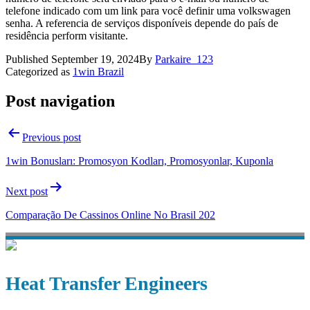
telefone indicado com um link para você definir uma volkswagen
senha. A referencia de serviços disponíveis depende do país de
residência perform visitante.
Published
September 19, 2024
By
Parkaire_123
Categorized as
1win Brazil
Post navigation
Previous post
1win Bonusları: Promosyon Kodları, Promosyonlar, Kuponla
Next post
Comparação De Cassinos Online No Brasil 202
Heat Transfer Engineers