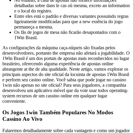
No entanto, a casa de apostas não fornece informações
detalhadas sobre dans le cas où mesma, exceto an information
e o local do registro.
Entre eles está o padrão e diversas variantes possuindo regras
ligeiramente modificadas para que a new essência do jogo
permaneça a mesma.
Os fãs de jogos de mesa não ficarão desapontados com o
1Win Brasil.
As configurações da máquina caça-níqueis são fixadas pelos
desenvolvedores, portanto the empresa não afetará a jogabilidade. O
1Win Brasil é um dos portais de apostas mais reconhecidos no lugar
brasileiro, oferecendo alguma experiência de apostas online
abrangente at the de alta qualidade. Neste artigo, vamos explorar os
principais aspectos do site oficial da locuinta de apostas 1Win Brasil
e perform seu casino online. Você sabia que pode jogar no cassino
1win não apenas no site oficial? Para seus jogadores, a companhia
desenvolveu um aplicativo móvel que da voie usar todos operating-
system recursos de um cassino online em qualquer lugar
conveniente.
Os Jogos 1win Também Populares No Modos
Cassino Ao Vivo
Falaremos detalhadamente sobre cada vantagem e como um jogador