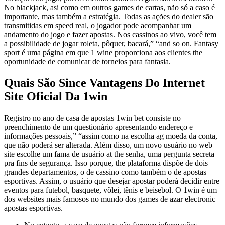
No blackjack, asi como em outros games de cartas, não só a caso é
importante, mas também a estratégia. Todas as ações do dealer são
transmitidas em speed real, o jogador pode acompanhar um
andamento do jogo e fazer apostas. Nos cassinos ao vivo, você tem
a possibilidade de jogar roleta, pôquer, bacará,” “and so on. Fantasy
sport é uma página em que 1 wine proporciona aos clientes the
oportunidade de comunicar de torneios para fantasia.
Quais São Since Vantagens Do Internet
Site Oficial Da 1win
Registro no ano de casa de apostas 1win bet consiste no
preenchimento de um questionário apresentando endereço e
informações pessoais,” “assim como na escolha ag moeda da conta,
que não poderá ser alterada. Além disso, um novo usuário no web
site escolhe um fama de usuário at the senha, uma pergunta secreta –
pra fins de segurança. Isso porque, the plataforma dispõe de dois
grandes departamentos, o de cassino como também o de apostas
esportivas. Assim, o usuário que desejar apostar poderá decidir entre
eventos para futebol, basquete, vôlei, tênis e beisebol. O 1win é um
dos websites mais famosos no mundo dos games de azar electronic
apostas esportivas.