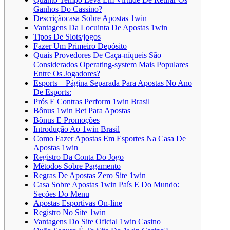
Ganhos Do Cassino?
Descriçãocasa Sobre Apostas 1win
Vantagens Da Locuinta De Apostas 1win
Tipos De Slots/jogos
Fazer Um Primeiro Depósito
Quais Provedores De Caça-níqueis São
Considerados Operating-system Mais Populares
Entre Os Jogadores?
Esports – Página Separada Para Apostas No Ano
De Esports:
Prós E Contras Perform 1win Brasil
Bônus 1win Bet Para Apostas
Bônus E Promoções
Introdução Ao 1win Brasil
Como Fazer Apostas Em Esportes Na Casa De
Apostas 1win
Registro Da Conta Do Jogo
Métodos Sobre Pagamento
Regras De Apostas Zero Site 1win
Casa Sobre Apostas 1win País E Do Mundo:
Seções Do Menu
Apostas Esportivas On-line
Registro No Site 1win
Vantagens Do Site Oficial 1win Casino