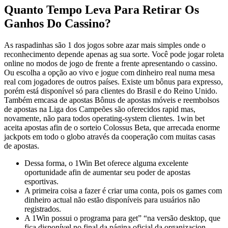
Quanto Tempo Leva Para Retirar Os
Ganhos Do Cassino?
As raspadinhas são 1 dos jogos sobre azar mais simples onde o
reconhecimento depende apenas ag sua sorte. Você pode jogar roleta
online no modos de jogo de frente a frente apresentando o cassino.
Ou escolha a opção ao vivo e jogue com dinheiro real numa mesa
real com jogadores de outros países. Existe um bônus para expresso,
porém está disponível só para clientes do Brasil e do Reino Unido.
Também emcasa de apostas Bônus de apostas móveis e reembolsos
de apostas na Liga dos Campeões são oferecidos rapid mas,
novamente, não para todos operating-system clientes. 1win bet
aceita apostas afin de o sorteio Colossus Beta, que arrecada enorme
jackpots em todo o globo através da cooperação com muitas casas
de apostas.
Dessa forma, o 1Win Bet oferece alguma excelente
oportunidade afin de aumentar seu poder de apostas
esportivas.
A primeira coisa a fazer é criar uma conta, pois os games com
dinheiro actual não estão disponíveis para usuários não
registrados.
A 1Win possui o programa para get” “na versão desktop, que
fica disponível no final da página oficial da organizacion.