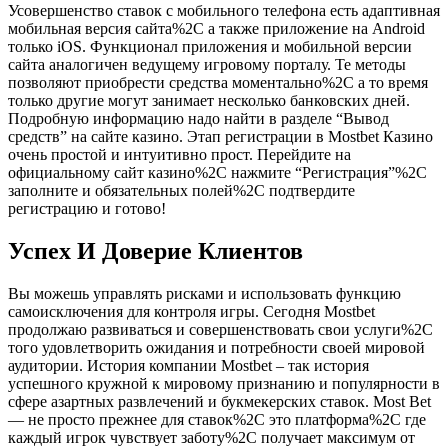
Усовершенство ставок с мобильного телефона есть адаптивная
мобильная версия сайта%2C а также приложение на Android
только iOS. Функционал приложения и мобильной версии
сайта аналогичен ведущему игровому порталу. Те методы
позволяют приобрести средства моментально%2C а то время
только другие могут занимает несколько банковских дней.
Подробную информацию надо найти в разделе “Вывод
средств” на сайте казино. Этап регистрации в Mostbet Казино
очень простой и интуитивно прост. Перейдите на
официальному сайт казино%2C нажмите “Регистрация”%2C
заполните и обязательных полей%2C подтвердите
регистрацию и готово!
Успех И Доверие Клиентов
Вы можешь управлять рисками и использовать функцию
самоисключения для контроля игры. Сегодня Mostbet
продолжаю развиваться и совершенствовать свои услуги%2C
того удовлетворить ожидания и потребности своей мировой
аудитории. История компании Mostbet – так история
успешного кружной к мировому признанию и популярности в
сфере азартных развлечений и букмекерских ставок. Most Bet
— не просто прежнее для ставок%2C это платформа%2C где
каждый игрок чувствует заботу%2C получает максимум от