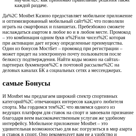
каждой раздаче.
Да%2C Mostbet Казино предоставляет мобильное приложение
и оптимизированный мобильный сайт%2C что позволяли
играть на смартфонах и планшетах. Пребезбожно сможете
наслаждаться азартом в любое во и в любом месте. Промокод
– это комбинация одним букв и%2Fили чисел%2C которая
при активации дает игроку определенные преимущества.
Один из бонусов МостБет – промокод при регистрации –
может придет на электронную почту пользователя после
белкиссу подтверждения. Найти коды можно на сайтах-
партнерах букмекеров%2C в почтовой рассылке%2C на
деловых каналах БК а социальных сетях а мессенджерах.
самые Бонусы
И Mostbet мы предлагаем широкий спектр спортивных
категорий%2C отвечающих интересов каждого любителя
спорта. Мы гордимся тем%2C что являемся одного из
ведущих платформ для ставок на спорт и завоевали признание
благодаря веем высококачественным услугам же удобному
интерфейсу. Мобильное приложение Mostbet – это
удивительная возможностью для вас погрузиться в мир азарта
и ставок в спорт. Оно рекомендует вам не а удобство и