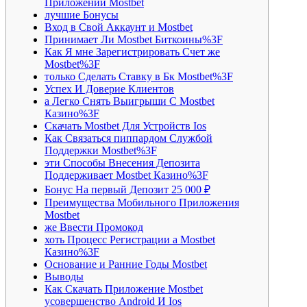
Приложении Mostbet
лучшие Бонусы
Вход в Свой Аккаунт и Mostbet
Принимает Ли Mostbet Биткоины%3F
Как Я мне Зарегистрировать Счет же
Mostbet%3F
только Сделать Ставку в Бк Mostbet%3F
Успех И Доверие Клиентов
а Легко Снять Выигрыши С Mostbet
Казино%3F
Скачать Mostbet Для Устройств Ios
Как Связаться пиппардом Службой
Поддержки Mostbet%3F
эти Способы Внесения Депозита
Поддерживает Mostbet Казино%3F
Бонус На первый Депозит 25 000 ₽
Преимущества Мобильного Приложения
Mostbet
же Ввести Промокод
хоть Процесс Регистрации а Mostbet
Казино%3F
Основание и Ранние Годы Mostbet
Выводы
Как Скачать Приложение Mostbet
усовершенство Android И Ios