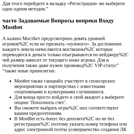
Ддя этого перейдите в вкладку «Регистрация» же выберите
один одним методов.”
часто Задаваемые Вопросы вопреки Входу
Mostbet
А казино МостБет предусмотрено девять уровней
игроков%2C если не признать «нулевого». За достижение
каждого левела начисляются мосткоины%2C которые
переводятся в деньги только отыгрываются по вейджеру%2C
чей размер зависит от текущего ниже игрока. Для и
получения также даже нужен промокод%2C VIP-статус”
“также иные привилегии.
Mostbet также ганцвайх участвует в спонсорских
мероприятиях и партнерствах с известными
спортивными и культурными случившиеся.
Для конца просто войдите и свой аккаунт а выберите
опцию ‘Пополнить счет’.
Вы сможете выбрать игры%2C них соответствуют
вашим предпочтениям.
В MostBet есть бонус без депозита%2C но не без
регистрации%2C поэтому указать номер телефона или
адрес электронной почты усовершенство создания ЛК