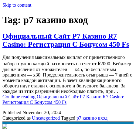
Skip to content
Tag:
р7 казино вход
Официальный Сайт Р7 Казино R7
Casino: Регистрация С Бонусом 450 Fs
Для получения максимальных выплат от приветственного
набора нужно каждый раз вносить на счет от ₽2000. Вейджер
для начисления от множителей — х45, по бесплатным
вращениям — х30. Продолжительность отыгрыша — 7 дней с
момента каждой активации. В зачет квалификационного
оборота идут ставки с основного и бонусного балансов. За
каждое из этих разрешений необходимо платить, при…
Continue reading
Официальный Сайт Р7 Казино R7 Casino:
Регистрация С Бонусом 450 Fs
Published
November 20, 2024
Categorized as
Uncategorized
Tagged
р7 казино вход