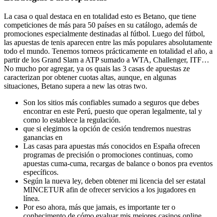
La casa o qual destaca en en totalidad esto es Betano, que tiene
competiciones de más para 50 países en su catálogo, además de
promociones especialmente destinadas al fútbol. Luego del fútbol,
las apuestas de tenis aparecen entre las más populares absolutamente
todo el mundo. Tenemos torneos prácticamente en totalidad el año, a
partir de los Grand Slam a ATP sumado a WTA, Challenger, ITF…
No mucho por agregar, ya os quais las 3 casas de apuestas ze
caracterizan por obtener cuotas altas, aunque, en algunas
situaciones, Betano supera a new las otras two.
Son los sitios más confiables sumado a seguros que debes
encontrar en este Perú, puesto que operan legalmente, tal y
como lo establece la regulación.
que si elegimos la opción de cesión tendremos nuestras
ganancias en
Las casas para apuestas más conocidos en España ofrecen
programas de precisión o promociones continuas, como
apuestas cuma-cuma, recargas de balance o bonos pra eventos
específicos.
Según la nueva ley, deben obtener mi licencia del ser estatal
MINCETUR afin de ofrecer servicios a los jugadores en
línea.
Por eso ahora, más que jamais, es importante ter o
conhecimento de cómo evaluar mis mejores casinos online