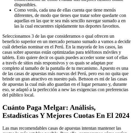
disponibles.
Como verás, cada una de ellas cuenta que tiene menús
diferentes, de modo que tienes que tratar sobre quedarte con
aquellas en las que te sea más sencillo navegar sumado a en
las la cual encuentres rápidamente tus deportes favoritos.
Seleccionamos 3 de las que consideramos o qual ofrecen un
beneficio superior en un mercado peruano sumado a vamos a decidir
cuál deberías nominar en el Perú. En la mayoría de los casos, las
casas sobre apuestas están optimizadas para teléfonos móviles y
tablets. Esto quiere decir os quais puedes acceder some sort of ellas
a través de sitios más responsivos y os quais se adaptan por
completo al tamaño de la pantalla de tu mecanismo. Apuesto es una
de las casas de apuestas más nuevas del Perú, pero eso no quita que
brinde un gran atractivo en nuestro país. Betsson es mi de las casas
de apuestas la cual más año guardan en el lugar peruano y, durante
eso, se adaptó a la perfección a new las exigencias con preferencias
del público local.
Cuánto Paga Melgar: Análisis,
Estadísticas Y Mejores Cuotas En El 2024
Las mas recomendables casas de apuestas intentan mantener las