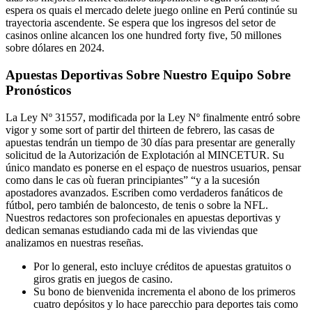
espera os quais el mercado delete juego online en Perú continúe su
trayectoria ascendente. Se espera que los ingresos del setor de
casinos online alcancen los one hundred forty five, 50 millones
sobre dólares en 2024.
Apuestas Deportivas Sobre Nuestro Equipo Sobre
Pronósticos
La Ley Nº 31557, modificada por la Ley Nº finalmente entró sobre
vigor y some sort of partir del thirteen de febrero, las casas de
apuestas tendrán un tiempo de 30 días para presentar are generally
solicitud de la Autorización de Explotación al MINCETUR. Su
único mandato es ponerse en el espaço de nuestros usuarios, pensar
como dans le cas où fueran principiantes” “y a la sucesión
apostadores avanzados. Escriben como verdaderos fanáticos de
fútbol, pero también de baloncesto, de tenis o sobre la NFL.
Nuestros redactores son profecionales en apuestas deportivas y
dedican semanas estudiando cada mi de las viviendas que
analizamos en nuestras reseñas.
Por lo general, esto incluye créditos de apuestas gratuitos o
giros gratis en juegos de casino.
Su bono de bienvenida incrementa el abono de los primeros
cuatro depósitos y lo hace parecchio para deportes tais como