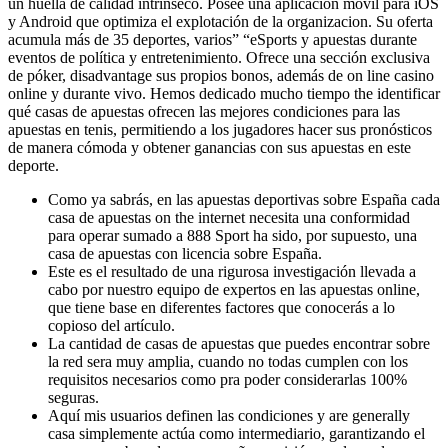
un huella de calidad intrínseco. Posee una aplicación móvil para iOS
y Android que optimiza el explotación de la organizacion. Su oferta
acumula más de 35 deportes, varios” “eSports y apuestas durante
eventos de política y entretenimiento. Ofrece una sección exclusiva
de póker, disadvantage sus propios bonos, además de on line casino
online y durante vivo. Hemos dedicado mucho tiempo the identificar
qué casas de apuestas ofrecen las mejores condiciones para las
apuestas en tenis, permitiendo a los jugadores hacer sus pronósticos
de manera cómoda y obtener ganancias con sus apuestas en este
deporte.
Como ya sabrás, en las apuestas deportivas sobre España cada
casa de apuestas on the internet necesita una conformidad
para operar sumado a 888 Sport ha sido, por supuesto, una
casa de apuestas con licencia sobre España.
Este es el resultado de una rigurosa investigación llevada a
cabo por nuestro equipo de expertos en las apuestas online,
que tiene base en diferentes factores que conocerás a lo
copioso del artículo.
La cantidad de casas de apuestas que puedes encontrar sobre
la red sera muy amplia, cuando no todas cumplen con los
requisitos necesarios como pra poder considerarlas 100%
seguras.
Aquí mis usuarios definen las condiciones y are generally
casa simplemente actúa como intermediario, garantizando el