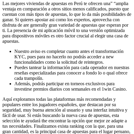
Las mejores viviendas de apuestas en Perú te ofrecen una” “amplia
ventaja en comparación a otros sitios menos calificados, puesto que
cuentan con más tipos de apuestas, lo que lo da más posibilidades de
ganar. Si quieres apostar asi como los expertos, aprovecha con
disfruta de are generally gran variedad de apuestas que esperan por
ti. La presencia de mi aplicación móvil to una versión optimizada
para dispositivos móviles es otro factor crucial al elegir una casa de
apuestas.
Nuestro aviso es completar cuanto antes el transformación
KYC, pues para no hacerlo no podrás acceder a new
funcionalidades como la solicitud de reintegros.
Puedes tantear la información para cada operador en nuestras
reseñas especializadas para conocer a fondo lo o qual ofrece
cada trampolín.
Además, podrás participar en torneos exclusivos para
investirse premios diarios con semanales en el 1win Casino.
Aquí exploramos todas las plataformas más recomendadas y
populares entre los jugadores españoles, que destacan por su
seguridad, muy buena atención al usuario y una interfaz intuitiva y
fácil de usar. Si estás buscando la nueva casa de apuestas, esta
selección te ayudará the encontrar la opción que mejor ze adapte a
tus necesidades. Finalizamos exista ranking con la que, para una
gran cantidad, es la principal casa de apuestas para el lugar peruano,