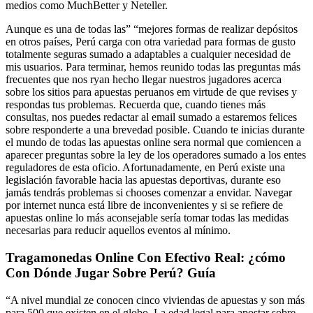
medios como MuchBetter y Neteller.
Aunque es una de todas las” “mejores formas de realizar depósitos
en otros países, Perú carga con otra variedad para formas de gusto
totalmente seguras sumado a adaptables a cualquier necesidad de
mis usuarios. Para terminar, hemos reunido todas las preguntas más
frecuentes que nos ryan hecho llegar nuestros jugadores acerca
sobre los sitios para apuestas peruanos em virtude de que revises y
respondas tus problemas. Recuerda que, cuando tienes más
consultas, nos puedes redactar al email sumado a estaremos felices
sobre responderte a una brevedad posible. Cuando te inicias durante
el mundo de todas las apuestas online sera normal que comiencen a
aparecer preguntas sobre la ley de los operadores sumado a los entes
reguladores de esta oficio. Afortunadamente, en Perú existe una
legislación favorable hacia las apuestas deportivas, durante eso
jamás tendrás problemas si chooses comenzar a envidar. Navegar
por internet nunca está libre de inconvenientes y si se refiere de
apuestas online lo más aconsejable sería tomar todas las medidas
necesarias para reducir aquellos eventos al mínimo.
Tragamonedas Online Con Efectivo Real: ¿cómo
Con Dónde Jugar Sobre Perú? Guía
“A nivel mundial ze conocen cinco viviendas de apuestas y son más
para 500 que existen en el globo. La edad legal para apostar sobre