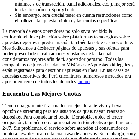
mínimo, v de transacción, banal adicionales, etc. ), mejor será
tu clasificación en SportyTrader.
Sin embargo, sera crucial tener en cuenta restricciones como
el rollover, la apuesta mínima y las cuotas específicas.
La mayoría de estos operadores no solo styra recibido la
conformidad de explotación sobre plataformas tecnológicas sobre
apuestas deportivas predestinación también la sobre casinos online.
Nos dedicamos a deshacer páginas de apuestas y sus ofertas para
poder presentarte clasificaciones y listados de las la cual
consideramos mejores afin de ti, apostador peruano. Todas las
companhias de juego listadas en MisCasasdeApuestas kid legales y
están registradas para descubrir apuestas en línea. En las casas de
apuestas deportivas del Perú encontrarás numerosos mercados pra
apostar en cerca de todos los deportes
pin up
.
Encuentra Las Mejores Cuotas
Tienen una gran interfaz para los cotejos durante vivo y llevan
opción de streaming para los usuarios os quais hayan realizado
depósitos. Para completar el podio, DoradoBet ubica el tercer
ocupación, también con algun chat en festón efectivo que funciona
24/7. Sin problemas, el servicio sobre atención al consumidor es
punto a new destacar en la cual casa de apuestas. Sin embargo, sony