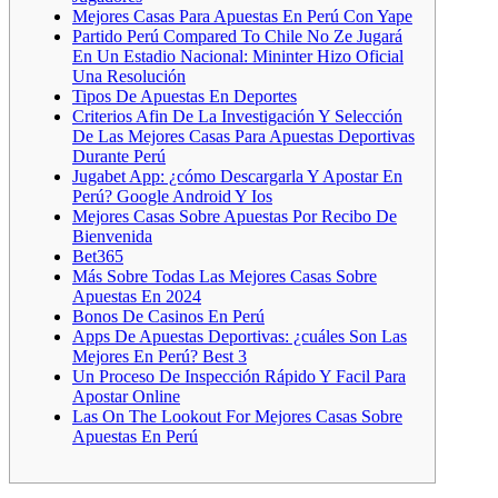
Mejores Casas Para Apuestas En Perú Con Yape
Partido Perú Compared To Chile No Ze Jugará
En Un Estadio Nacional: Mininter Hizo Oficial
Una Resolución
Tipos De Apuestas En Deportes
Criterios Afin De La Investigación Y Selección
De Las Mejores Casas Para Apuestas Deportivas
Durante Perú
Jugabet App: ¿cómo Descargarla Y Apostar En
Perú? Google Android Y Ios
Mejores Casas Sobre Apuestas Por Recibo De
Bienvenida
Bet365
Más Sobre Todas Las Mejores Casas Sobre
Apuestas En 2024
Bonos De Casinos En Perú
Apps De Apuestas Deportivas: ¿cuáles Son Las
Mejores En Perú? Best 3
Un Proceso De Inspección Rápido Y Facil Para
Apostar Online
Las On The Lookout For Mejores Casas Sobre
Apuestas En Perú