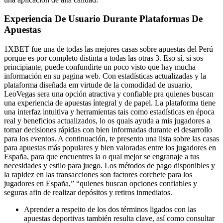
Experiencia De Usuario Durante Plataformas De
Apuestas
1XBET fue una de todas las mejores casas sobre apuestas del Perú
porque es por completo distinta a todas las otras 3. Eso sí, si sos
principiante, puede confundirte un poco visto que hay mucha
información en su pagina web. Con estadísticas actualizadas y la
plataforma diseñada em virtude de la comodidad de usuario,
LeoVegas sera una opción atractiva y confiable pra quienes buscan
una experiencia de apuestas íntegral y de papel. La plataforma tiene
una interfaz intuitiva y herramientas tais como estadísticas en época
real y beneficios actualizados, lo os quais ayuda a mis jugadores a
tomar decisiones rápidas con bien informadas durante el desarrollo
para los eventos. A continuación, te presento una lista sobre las casas
para apuestas más populares y bien valoradas entre los jugadores en
España, para que encuentres la o qual mejor se engranaje a tus
necesidades y estilo para juego. Los métodos de pago disponibles y
la rapidez en las transacciones son factores corchete para los
jugadores en España,” “quienes buscan opciones confiables y
seguras afin de realizar depósitos y retiros inmediatos.
Aprender a respeito de los dos términos ligados con las
apuestas deportivas también resulta clave, así como consultar