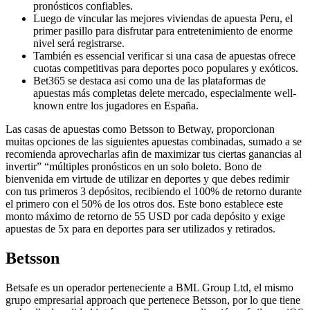
pronósticos confiables.
Luego de vincular las mejores viviendas de apuesta Peru, el
primer pasillo para disfrutar para entretenimiento de enorme
nivel será registrarse.
También es essencial verificar si una casa de apuestas ofrece
cuotas competitivas para deportes poco populares y exóticos.
Bet365 se destaca asi como una de las plataformas de
apuestas más completas delete mercado, especialmente well-
known entre los jugadores en España.
Las casas de apuestas como Betsson to Betway, proporcionan
muitas opciones de las siguientes apuestas combinadas, sumado a se
recomienda aprovecharlas afin de maximizar tus ciertas ganancias al
invertir” “múltiples pronósticos en un solo boleto. Bono de
bienvenida em virtude de utilizar en deportes y que debes redimir
con tus primeros 3 depósitos, recibiendo el 100% de retorno durante
el primero con el 50% de los otros dos. Este bono establece este
monto máximo de retorno de 55 USD por cada depósito y exige
apuestas de 5x para en deportes para ser utilizados y retirados.
Betsson
Betsafe es un operador perteneciente a BML Group Ltd, el mismo
grupo empresarial approach que pertenece Betsson, por lo que tiene