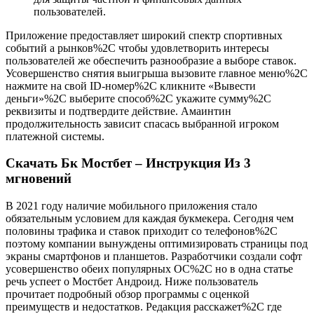
пользователей.
Приложение предоставляет широкий спектр спортивных
событий а рынков%2C чтобы удовлетворить интересы
пользователей же обеспечить разнообразие а выборе ставок.
Усовершенство снятия выигрыша вызовите главное меню%2C
нажмите на свой ID-номер%2C кликните «Вывести
деньги»%2C выберите способ%2C укажите сумму%2C
реквизиты и подтвердите действие. Амаинтин
продолжительность зависит спасась выбранной игроком
платежной системы.
Скачать Бк Мостбет – Инструкция Из 3
мгновений
В 2021 году наличие мобильного приложения стало
обязательным условием для каждая букмекера. Сегодня чем
половины трафика и ставок приходит со телефонов%2C
поэтому компании вынуждены оптимизировать страницы под
экраны смартфонов и планшетов. Разработчики создали софт
усовершенство обеих популярных ОС%2C но в одна статье
речь успеет о Мостбет Андроид. Ниже пользователь
прочитает подробный обзор программы с оценкой
преимуществ и недостатков. Редакция расскажет%2C где