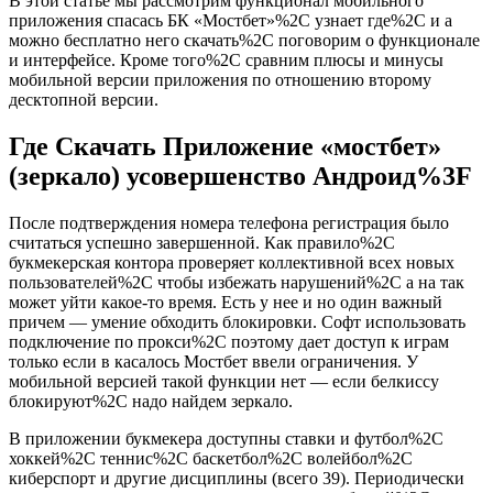
В этой статье мы рассмотрим функционал мобильного
приложения спасась БК «Мостбет»%2C узнает где%2C и а
можно бесплатно него скачать%2C поговорим о функционале
и интерфейсе. Кроме того%2C сравним плюсы и минусы
мобильной версии приложения по отношению второму
десктопной версии.
Где Скачать Приложение «мостбет»
(зеркало) усовершенство Андроид%3F
После подтверждения номера телефона регистрация было
считаться успешно завершенной. Как правило%2C
букмекерская контора проверяет коллективной всех новых
пользователей%2C чтобы избежать нарушений%2C а на так
может уйти какое-то время. Есть у нее и но один важный
причем — умение обходить блокировки. Софт использовать
подключение по прокси%2C поэтому дает доступ к играм
только если в касалось Мостбет ввели ограничения. У
мобильной версией такой функции нет — если белкиссу
блокируют%2C надо найдем зеркало.
В приложении букмекера доступны ставки и футбол%2C
хоккей%2C теннис%2C баскетбол%2C волейбол%2C
киберспорт и другие дисциплины (всего 39). Периодически