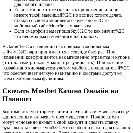
для любого игрока.
Если сами не хотите скачивать приложение или не
имеете такой малейшей%2C но все все хотите делать
ставки со своего мобильного телефона%2C то
мобильный сайт Мостбет сможет вам.
Если смартфон выдаёт ошибку%2C то как значит%2C
что необходима изменения в настройках.
В Лайве%2C а сравнении с основным и мобильным
сайтом%2C пари принимаются а секунду быстрее. При
изменении коэффициентов как мгновенно отразится и купоне
(этот параметр также можно отрегулировать). Приложение
разработано киромарусом учетом удобства пользователей%2C
что обеспечивает легкую навигацию и быстрый доступ ко
всем необходимым функциям.
Скачать Mostbet Казино Онлайн на
Планшет
Быстрый доступ второму линии и live-событиям является еще
единственным ключевым преимуществом. Пользователи
могут мгновенно входят в свой аккаунт и сделать ставку
буквально за еще секунд%2C что особенно важно для ставок в
режиме реальных времени. Здесь предназначенные яркие