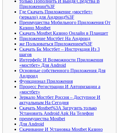
только Пополнить И выйдя Средства В
Приложении%3F
Где Скачать Приложение «мостбет»
(зеркало) для Андроид%3F
Преимущества Мобильного Приложения От
Казино Mostbet
Скачать Mostbet Казино Онлайн в Планшет
Приложение Мостбет На Андроид
же Пользоваться Приложением%3F
Скачать Бк Мостбет – Инструкция Из 3
шагов
Интерфейс И Возможности Приложения
«мостбет» Для Android
Основные собственного Приложения Для
Андроид
Функционал Приложения
Процесс Регистрации И Авторизации а
«мостбет»
Зеркало Мостбет Россия – Доступное И
актуальным На Сегодня
Скачать Mostbet%3A Загрузить только
Установить Android Apk На Телефон
преимущества Mostbet
Для Android
Скачивание И Установка Mostbet Казино