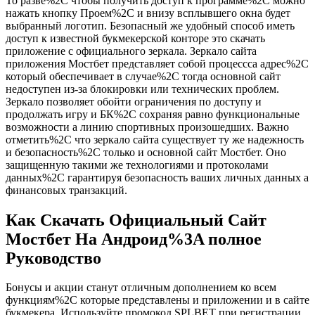
То разве%2C чтобы получить доступ к программе%2C можно
нажать кнопку Проем%2C и внизу всплывшего окна будет
выбранный логотип. Безопасный же удобный способ иметь
доступ к известной букмекерской конторе это скачать
приложение с официального зеркала. Зеркало сайта
приложения Мостбет представляет собой процессса адрес%2C
который обеспечивает в случае%2C тогда основной сайт
недоступен из-за блокировки или технических проблем.
Зеркало позволяет обойти ограничения по доступу и
продолжать игру и БК%2C сохраняя равно функциональные
возможности а линию спортивных произошедших. Важно
отметить%2C что зеркало сайта существует ту же надежность
и безопасность%2C только и основной сайт Мостбет. Оно
защищенную такими же технологиями и протоколами
данных%2C гарантируя безопасность ваших личных данных а
финансовых транзакций.
Как Скачать Официальный Сайт
Мостбет На Андроид%3A полное
Руководство
Бонусы и акции станут отличным дополнением ко всем
функциям%2C которые представлены и приложении и в сайте
букмекера. Используйте промокод SPLBET при регистрации