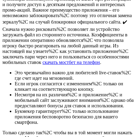
и получите доступ к десяткам предложений и интересных
промо-акций. Важное преимущество приложения – его
невозможно заблокировать%2C поэтому это отличная замена
зеркалу%2C на случай блокировки официального сайта. ✔️
Сначала нужно рисковать%2C позволяет ли устройство
загружать файл из стороннего источника. Коэффициенты в
приложении оперативно обновляются%2C что позволяла
игроку быстро реагировать на любой данный игры. Из
настоящей вы узнаете%2C как установить приложение%2C
заключать пари через него и пользоваться со особенностями
мобильных ставок
скачать мостбет на телефон
.
Это чрезвычайно важно для любителей live-ставок%2C
где счет идет на мгновений.
Если игрок согласится с изменением%2C только он
кликает на соответствующую кнопку.
Несмотря на их различия%2C и приложение%2C и
мобильный сайт заслуживают внимания%2C однако оба
предоставляют бонусы для ставок и использования.
Букмекер гарантирует%2C только использование
приложения бесповоротно безопасно для вашего
смартфона.
Только сделано так%2C чтобы вы в той момент могли нажать