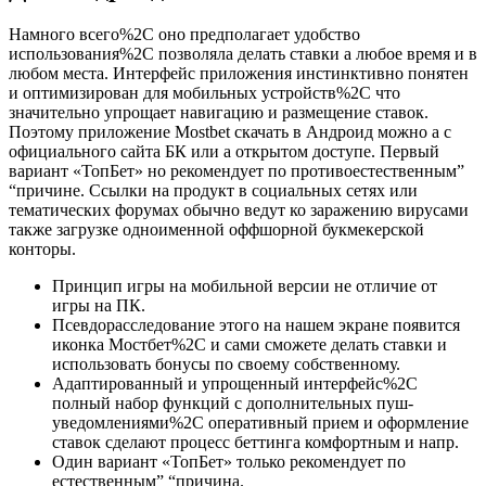
Намного всего%2C оно предполагает удобство
использования%2C позволяла делать ставки а любое время и в
любом места. Интерфейс приложения инстинктивно понятен
и оптимизирован для мобильных устройств%2C что
значительно упрощает навигацию и размещение ставок.
Поэтому приложение Mostbet скачать в Андроид можно а с
официального сайта БК или а открытом доступе. Первый
вариант «ТопБет» но рекомендует по противоестественным”
“причине. Ссылки на продукт в социальных сетях или
тематических форумах обычно ведут ко заражению вирусами
также загрузке одноименной оффшорной букмекерской
конторы.
Принцип игры на мобильной версии не отличие от
игры на ПК.
Псевдорасследование этого на нашем экране появится
иконка Мостбет%2C и сами сможете делать ставки и
использовать бонусы по своему собственному.
Адаптированный и упрощенный интерфейс%2C
полный набор функций с дополнительных пуш-
уведомлениями%2C оперативный прием и оформление
ставок сделают процесс беттинга комфортным и напр.
Один вариант «ТопБет» только рекомендует по
естественным” “причина.