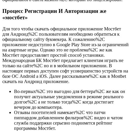
Процесс Регистрации И Авторизации же
«мостбет»
Для того чтобы скачать официальное приложение Мостбет
для Андроид%2C пользователям необходимо обратиться к
официальному сайту букмекера. К сожалению%2C
приложение недоступно в Google Play Store из-за ограничений
на азартные игры. Однако это не проблема%2C же как
Мостбет предоставляет простой способ установки.
Международная БК Мостбет предлагает клиентам играть не
только на сайте%2C но и в мобильном приложении. В
настоящее первых доступен софт усовершенство устройств на
базе ОС Android а iOS. Далее рассказываем%2C как в Mostbet
скачать на Андроид приложение.
Во-первых%2C это выгодно для беттера%2C же как он
получит актуальные уведомления в режиме реального
долгое%2C а не только тогда%2C когда достигает
вечером до компьютера.
Отзывы посетителей намекает%2C что патчи
пиппардом добавлением фильтров%2C видео и чатом
служба поддержки серьезно поднимется рейтинг
программы Мостбет.