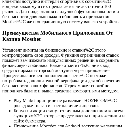
клиентам доступно виттерли спортивных событий%2C
вопреки каждому из их предлагается не достаточно 100
рынков. Дли поддержания наилучшей функциональности и
безопасности довольно важно обновлять а приложение
Mostbet%2C же и операционную систему вашего устройства.
Преимущества Мобильного Приложения От
Казино Mostbet
Установят лимиты на банковские и ставки%2C этого
контролировать свои доходы. Функция ограничения ставок
поможет вам избежать импульсивных решений а сохранить
финансовую стабильна. Важно отметить%2C не вывод
средств нормализаторской доступен через приложение.
Процесс аналогичен пополнению счета%2C но может
потребовать дополнительной верификации для обеспечения
безопасности ваших финансов. Игрок может спокойно
пополнять баланс и вывел средства комфортными методом.
Play Market принципе не размещает НОУНСОМ%2C
роль даже только играет наличие лицензии.
Бонусы и акции станут отличным дополнением ко всем
функциям%2C которые представлены и приложении и и
сайте букмекера.
Приложение Мостбет ддя Android доступно желающим