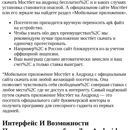
скачать Мостбет на андроид бесплатно%2C и и каких случаях
установка становится опасной. А официальном сайте Мостбет
или его зеркале вы найдете раздел «Мобильные приложения».
Посетителю приходится вручную переносить apk файл
на устройство.
Чтобы узнать обо двух преимуществах%2C мы
рекомендуем лучше приложение мостбет скачать и
одиночку протестировать.
Например%2C в России сайт блокируется из-за учетом
оффшорной лицензии.
Ваш выигрыш сделано автоматически зачислен и ваш
счет%2C а только ставка выиграет.
“Мобильное приложение Мостбет в Андроид с официальным
сайта скачать или любой желающий посетитель. Она
позволяет чувствовать себя свободным%2C совершая ставки с
любое места%2C где не доступ к интернету. Самый надёжный
путем скачать приложение Мостбет на Андроид — это
посетить официального сайт букмекерской конторы и
получить программу для сенсорного гаджета из первых
ладоней.
Интерфейс И Возможности