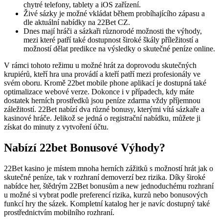
chytré telefony, tablety a iOS zařízení.
Živé sázky je možné vkládat během probíhajícího zápasu a
dle aktuální nabídky na 22Bet CZ.
Dnes mají hráči a sázkaři různorodé možnosti the výhody,
mezi které patří také dostupnost široké škály příležitostí a
možností dělat predikce na výsledky o skutečné peníze online.
V rámci tohoto režimu u možné hrát za doprovodu skutečných
krupiérů, kteří hra una provádí a kteří patří mezi profesionály ve
svém oboru. Kromě 22bet mobile phone aplikací je dostupná také
optimalizace webové verze. Dokonce i v případech, kdy máte
dostatek herních prostředků jsou peníze zdarma vždy příjemnou
záležitostí. 22Bet nabízí dva různé bonusy, kterými vítá sázkaře a
kasinové hráče. Jelikož se jedná o registrační nabídku, můžete ji
získat do minuty z vytvoření účtu.
Nabízí 22bet Bonusové Výhody?
22Bet kasino je místem mnoha herních zážitků s možností hrát jak o
skutečné peníze, tak v rozhraní demoverzí bez rizika. Díky široké
nabídce her, štědrým 22Bet bonusům a new jednoduchému rozhraní
u možné si vybrat podle preferencí rizika, kurzů nebo bonusových
funkcí hry the sázek. Kompletní katalog her je navíc dostupný také
prostřednictvím mobilního rozhraní.