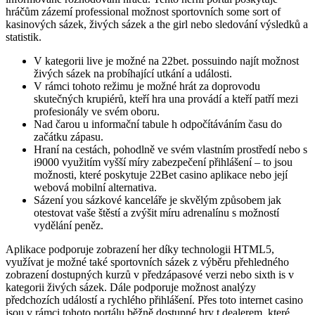
hráčům zázemí professional možnost sportovních some sort of
kasinových sázek, živých sázek a the girl nebo sledování výsledků a
statistik.
V kategorii live je možné na 22bet. possuindo najít možnost
živých sázek na probíhající utkání a události.
V rámci tohoto režimu je možné hrát za doprovodu
skutečných krupiérů, kteří hra una provádí a kteří patří mezi
profesionály ve svém oboru.
Nad čarou u informační tabule h odpočítáváním času do
začátku zápasu.
Hraní na cestách, pohodlně ve svém vlastním prostředí nebo s
i9000 využitím vyšší míry zabezpečení přihlášení – to jsou
možnosti, které poskytuje 22Bet casino aplikace nebo její
webová mobilní alternativa.
Sázení you sázkové kanceláře je skvělým způsobem jak
otestovat vaše štěstí a zvýšit míru adrenalínu s možností
vydělání peněz.
Aplikace podporuje zobrazení her díky technologii HTML5,
využívat je možné také sportovních sázek z výběru přehledného
zobrazení dostupných kurzů v předzápasové verzi nebo sixth is v
kategorii živých sázek. Dále podporuje možnost analýzy
předchozích událostí a rychlého přihlášení. Přes toto internet casino
jsou v rámci tohoto portálu běžně dostupné hry t dealerem, které