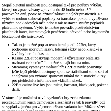
Stejně platební možnosti jsou dostupné také pro potřeby výběru,
které jsou zpracovávány zpravidla do 48 hodin nebo až 7
pracovních dnů, podle náležitostí žádosti u výběr prostředků. Na
výběr se mohou stahovat poplatky za transakce, pokud u využíváno
různých podkladových měn nebo u tak nastaven systém poplatků
platebního systému. Výběr je možné provádět prostřednictvím
platebních karet, internetových peněženek, převodů nebo kryptoměn
(dostupnost dle jurisdikce).
Tak to je možné popsat tento herní portál 22Bet, který
podporuje sportovní sázky, loterijní sázky nebo klasické a
živé hry herního kasina.
Kasino 22Bet poskytuje moderní a uživatelsky přátelské
rozhraní ve kterém” “u možné si najít hru na míru.
Streaming vybraných událostí přes 22Bet navíc poskytuje
ještě lepší přehled, dostupný spolu se statistikami some sort of
analýzami pro vybrané sportovní utkání the historické kurzy
pro přehledné a informované vkládání sázek.
22Bet casino live hry jsou ruleta, baccarat, black jack, poker a
další.
V rámci té je možné si navíc vyzkoušet hry zcela zdarma
prostřednictvím jejich demoverze a seznámit se tak h pravidly, což
se vyplatí zejména pro zájemce o živou variantu her. Můžete sázet