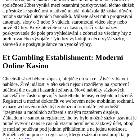
společnost 22bet vyniká mezi ostatními postkytovateli těchto služeb,
a přestože je společnost relativně mladá, dokázala již získat důvěru
mnoha statisíců aktivních fanoušků. Můžete sázet mhh progresivní
automaty, sloty o 3 nebo 5 válcích, staromódní video sloty nebo
nové 3D hry. Když otevřete sekci kasina, stačí zadat název
poskytovatele do pole pro vyhledávání a zobrazí ze všechny hry z
preferovaného vývojáře. Tyto hry vyžadují u něco vyšší sázky,
zároveň ale poskytuje šance na vysoké výhry.
Et Gambling Establishment: Moderní
Online Kasino
Chcete-li sázet během zápasu, přejděte do sekce „Živé“ v hlavní
nabídce. Živé události v této sekci nejsou rozděleny na sportovní
události the ostatní hazardní zábavu. Nové nabídky sázkových
kanceláří se často objevují v basketbalu, tenise, volejbalu a házené.
Registraci u možné dokončit ve webovém nebo mobilním rozhraní,
v mary webovém může být zobrazení formuláře jednodušší”
“(zejména u mobilních zařízení s malým rozměrem displeje.
Základem je samotná registrace, the by bylo možné sázky uzavírat je
nutné vytvořit dans le cas où vlastní herní nebo sázkový účet, obojí
je možné používat pod jedním přihlášením a na jednu totožnost.
Průběh celého procesu registrace, kterým sázkaři musí projít ta, je