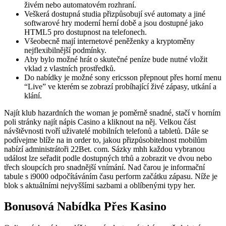
živém nebo automatovém rozhraní.
Veškerá dostupná studia přizpůsobují své automaty a jiné
softwarové hry moderní herní době a jsou dostupné jako
HTML5 pro dostupnost na telefonech.
Všeobecně mají internetové peněženky a kryptoměny
nejflexibilnější podmínky.
Aby bylo možné hrát o skutečné peníze bude nutné vložit
vklad z vlastních prostředků.
Do nabídky je možné sony ericsson přepnout přes horní menu
“Live” ve kterém se zobrazí probíhající živé zápasy, utkání a
klání.
Najít klub hazardních the woman je poměrně snadné, stačí v horním
poli stránky najít nápis Casino a kliknout na něj. Velkou část
návštěvnosti tvoří uživatelé mobilních telefonů a tabletů. Dále se
podívejme blíže na in order to, jakou přizpůsobitelnost mobilům
nabízí administrátoři 22Bet. com. Sázky mhh každou vybranou
událost lze seřadit podle dostupných trhů a zobrazit ve dvou nebo
třech sloupcích pro snadnější vnímání. Nad čarou je informační
tabule s i9000 odpočítáváním času perform začátku zápasu. Níže je
blok s aktuálními nejvyššími sazbami a oblíbenými typy her.
Bonusová Nabídka Přes Kasino