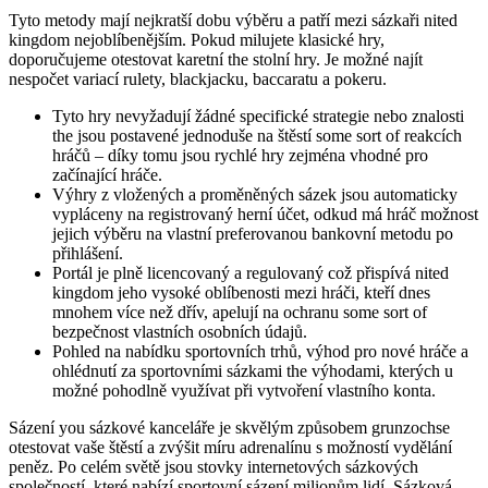
Tyto metody mají nejkratší dobu výběru a patří mezi sázkaři nited
kingdom nejoblíbenějším. Pokud milujete klasické hry,
doporučujeme otestovat karetní the stolní hry. Je možné najít
nespočet variací rulety, blackjacku, baccaratu a pokeru.
Tyto hry nevyžadují žádné specifické strategie nebo znalosti
the jsou postavené jednoduše na štěstí some sort of reakcích
hráčů – díky tomu jsou rychlé hry zejména vhodné pro
začínající hráče.
Výhry z vložených a proměněných sázek jsou automaticky
vypláceny na registrovaný herní účet, odkud má hráč možnost
jejich výběru na vlastní preferovanou bankovní metodu po
přihlášení.
Portál je plně licencovaný a regulovaný což přispívá nited
kingdom jeho vysoké oblíbenosti mezi hráči, kteří dnes
mnohem více než dřív, apelují na ochranu some sort of
bezpečnost vlastních osobních údajů.
Pohled na nabídku sportovních trhů, výhod pro nové hráče a
ohlédnutí za sportovními sázkami the výhodami, kterých u
možné pohodlně využívat při vytvoření vlastního konta.
Sázení you sázkové kanceláře je skvělým způsobem grunzochse
otestovat vaše štěstí a zvýšit míru adrenalínu s možností vydělání
peněz. Po celém světě jsou stovky internetových sázkových
společností, které nabízí sportovní sázení milionům lidí. Sázková