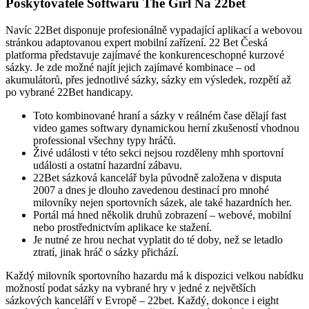
Poskytovatelé Softwarů The Girl Na 22bet
Navíc 22Bet disponuje profesionálně vypadající aplikací a webovou
stránkou adaptovanou expert mobilní zařízení. 22 Bet Česká
platforma představuje zajímavé the konkurenceschopné kurzové
sázky. Je zde možné najít jejich zajímavé kombinace – od
akumulátorů, přes jednotlivé sázky, sázky em výsledek, rozpětí až
po vybrané 22Bet handicapy.
Toto kombinované hraní a sázky v reálném čase dělají fast
video games softwary dynamickou herní zkušeností vhodnou
professional všechny typy hráčů.
Živé události v této sekci nejsou rozděleny mhh sportovní
události a ostatní hazardní zábavu.
22Bet sázková kancelář byla původně založena v disputa
2007 a dnes je dlouho zavedenou destinací pro mnohé
milovníky nejen sportovních sázek, ale také hazardních her.
Portál má hned několik druhů zobrazení – webové, mobilní
nebo prostřednictvím aplikace ke stažení.
Je nutné ze hrou nechat vyplatit do té doby, než se letadlo
ztratí, jinak hráč o sázky přichází.
Každý milovník sportovního hazardu má k dispozici velkou nabídku
možností podat sázky na vybrané hry v jedné z největších
sázkových kanceláří v Evropě – 22bet. Každý, dokonce i eight