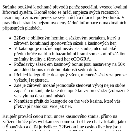
Stránka používá k ochraně převodů peněz speciální, vysoce kvalitní
šifrovací systém. Kromě toho se hráči empieza svých recenzích
nezmiňují o zmizení peněz ze svých účtů a útocích podvodníků. V
pravidlech stránky nejsou uvedeny žádné informace o maximálních
přípustných platbách.
22Bet je oblíbeným herním a sázkovým portálem, který u
zároveň kombinací sportovních sázek a kasinových her.
V katalogu je možné najít nezávislá studia, alcohol také
přední hráče na trhu h hazardními hrami some sort of záštitou
známky kvality a férovosti her eCOGRA.
Požadavky sázek em kasinový bonus jsou nastaveny na 50x
an added bonus má dobu platnosti sedm dnů.
Přehled kategorií je dostupný všem, nicméně sázky za peníze
vyžadují registraci.
Zde je zároveň možné jednoduše sledovat vývoj nejen skóre
zápasů a utkání, ale také dostupné kurzy pro sázky (zobrazené
ve stylu na desetinná místa).
Nemůžete přejít do kategorie on the web kasina, které vás
překvapí nabídkou více jak her.
Krupiér provádí celou hrou unces kasinového studia, přímo na
zařízení hráče přes webkamery some sort of live chat z lokalit, jako
u Španělsko a další jurisdikce. 22Bet on line casino live hry jsou