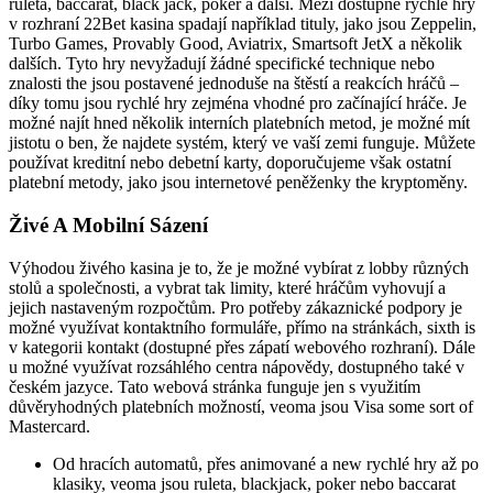
ruleta, baccarat, black jack, poker a další. Mezi dostupné rychlé hry
v rozhraní 22Bet kasina spadají například tituly, jako jsou Zeppelin,
Turbo Games, Provably Good, Aviatrix, Smartsoft JetX a několik
dalších. Tyto hry nevyžadují žádné specifické technique nebo
znalosti the jsou postavené jednoduše na štěstí a reakcích hráčů –
díky tomu jsou rychlé hry zejména vhodné pro začínající hráče. Je
možné najít hned několik interních platebních metod, je možné mít
jistotu o ben, že najdete systém, který ve vaší zemi funguje. Můžete
používat kreditní nebo debetní karty, doporučujeme však ostatní
platební metody, jako jsou internetové peněženky the kryptoměny.
Živé A Mobilní Sázení
Výhodou živého kasina je to, že je možné vybírat z lobby různých
stolů a společnosti, a vybrat tak limity, které hráčům vyhovují a
jejich nastaveným rozpočtům. Pro potřeby zákaznické podpory je
možné využívat kontaktního formuláře, přímo na stránkách, sixth is
v kategorii kontakt (dostupné přes zápatí webového rozhraní). Dále
u možné využívat rozsáhlého centra nápovědy, dostupného také v
českém jazyce. Tato webová stránka funguje jen s využitím
důvěryhodných platebních možností, veoma jsou Visa some sort of
Mastercard.
Od hracích automatů, přes animované a new rychlé hry až po
klasiky, veoma jsou ruleta, blackjack, poker nebo baccarat