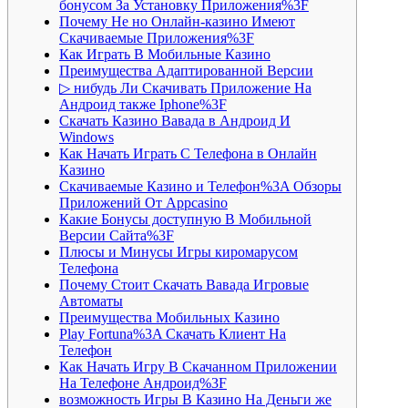
бонусом За Установку Приложения%3F
Почему Не но Онлайн-казино Имеют
Скачиваемые Приложения%3F
Как Играть В Мобильные Казино
Преимущества Адаптированной Версии
▷ нибудь Ли Скачивать Приложение На
Андроид также Iphone%3F
Скачать Казино Вавада в Андроид И
Windows
Как Начать Играть С Телефона в Онлайн
Казино
Скачиваемые Казино и Телефон%3A Обзоры
Приложений От Appcasino
Какие Бонусы доступную В Мобильной
Версии Сайта%3F
Плюсы и Минусы Игры киромарусом
Телефона
Почему Стоит Скачать Вавада Игровые
Автоматы
Преимущества Мобильных Казино
Play Fortuna%3A Скачать Клиент На
Телефон
Как Начать Игру В Скачанном Приложении
На Телефоне Андроид%3F
возможность Игры В Казино На Деньги же