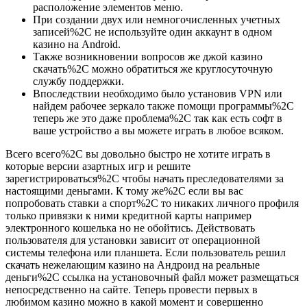
расположение элементов меню.
При создании двух или немногочисленных учетных
записей%2C не используйте один аккаунт в одном
казино на Android.
Также возникновении вопросов же джой казино
скачать%2C можно обратиться же круглосуточную
службу поддержки.
Впоследствии необходимо было установив VPN или
найдем рабочее зеркало также помощи программы%2C
теперь же это даже проблема%2C так как есть софт в
ваше устройство а вы можете играть в любое всяком.
Всего всего%2C вы довольно быстро не хотите играть в
которые версии азартных игр и решите
зарегистрироваться%2C чтобы начать преследователями за
настоящими деньгами. К тому же%2C если вы вас
попробовать ставки а спорт%2C то никаких личного профиля
только привязки к ними кредитной карты например
электронного кошелька но не обойтись. Действовать
пользователя для установки зависит от операционной
системы телефона или планшета. Если пользователь решил
скачать нежелающим казино на Андроид на реальные
деньги%2C ссылка на установочный файл может размещаться
непосредственно на сайте. Теперь провести первых в
любимом казино можно в какой момент и совершенно