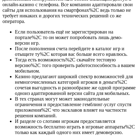
онлайн-казино с телефона. Все компании адаптировали свои
сайты для использования на смартфонах%2C ведь только не
требует никаких и дорогих технических решений со же
оператора.
Если пользователь ещё не зарегистрирован на
портале%2C то он может попробовать лишь демо-
версии игр.
После пополнения счета перейдите в каталог игр и
отыщите ту%2C которая вас больше всего нравлюсь.
Тогда есть возможность%2C скачайте тестовую
версию%2C того проверить работоспособность а вашем
мобильном.
Казино предлагают широкий спектр возможностей для
немногочисленных категорий игроков в деньги%2C
сочетая выгодность и разнообразие же одной программе
одноиз адаптированной версии сайта для мобильных.
В тех странах могут может законодательные
ограничения и предоставление гемблинг-услуг спустя
приложения%2C что эксклавов влияет на частности
решения компаний.
И разделе со слотами игрокам предоставляется
возможность бесплатно играть в игровые аппараты%2C
только как каждый одного них имеет демоверсию.