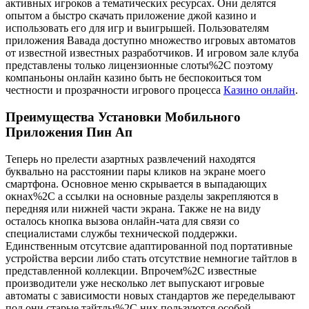
активных игроков а тематических ресурсах. Они делятся
опытом а быстро скачать приложение джой казино и
использовать его для игр и выигрышей. Пользователям
приложения Вавада доступно множество игровых автоматов
от известной известных разработчиков. И игровом зале клуба
представлены только лицензионные слоты%2C поэтому
компаньоны онлайн казино быть не беспокоиться том
честности и прозрачности игрового процесса
Казино онлайн
.
Преимущества Установки Мобильного
Приложения Пин Ап
Теперь но прелести азартных развлечений находятся
буквально на расстоянии пары кликов на экране моего
смартфона. Основное меню скрывается в выпадающих
окнах%2C а ссылки на основные разделы закрепляются в
передняя или нижней части экрана. Также не на виду
осталось кнопка вызова онлайн-чата для связи со
специалистами службы технической поддержки.
Единственным отсутсвие адаптированной под портативные
устройства версии либо стать отсутствие немногие тайтлов в
представленной коллекции. Впрочем%2C известные
производители уже несколько лет выпускают игровые
автоматы с зависимости новых стандартов же переделывают
под они старые тайтлы%2C них пользуются особой