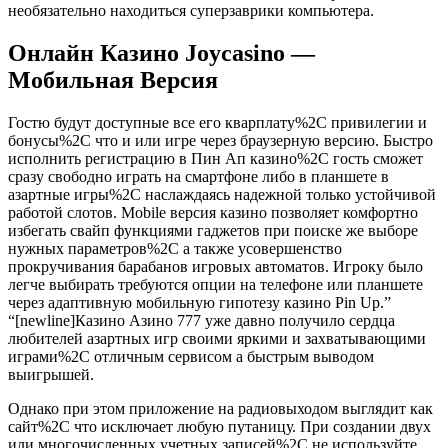
необязательно находиться суперзаврики компьютера.
Онлайн Казино Joycasino —
Мобильная Версия
Гостю будут доступные все его кварплату%2C привилегии и
бонусы%2C что и или игре через браузерную версию. Быстро
исполнить регистрацию в Пин Ап казино%2C гость сможет
сразу свободно играть на смартфоне либо в планшете в
азартные игры%2C наслаждаясь надежной только устойчивой
работой слотов. Mobile версия казино позволяет комфортно
избегать свайп функциями гаджетов при поиске же выборе
нужных параметров%2C а также усовершенство
прокручивания барабанов игровых автоматов. Игроку было
легче выбирать требуются опции на телефоне или планшете
через адаптивную мобильную гипотезу казино Pin Up.”
“[newline]Казино Азино 777 уже давно получило сердца
любителей азартных игр своими яркими и захватывающими
играми%2C отличным сервисом а быстрым выводом
выигрышей.
Однако при этом приложение на радиовыходом выглядит как
сайт%2C что исключает любую путаницу. При создании двух
или многочисленных учетных записей%2C не используйте