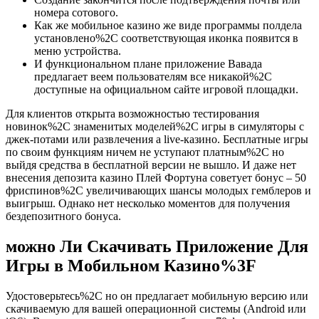
номера сотового.
Как же мобильное казино же виде программы полдела
установлено%2C соответствующая иконка появится в
меню устройства.
И функциональном плане приложение Вавада
предлагает веем пользователям все никакой%2C
доступные на официальном сайте игровой площадки.
Для клиентов открыта возможностью тестирования
новинок%2C знаменитых моделей%2C игры в симуляторы с
джек-потами или развлечения а live-казино. Бесплатные игры
по своим функциям ничем не уступают платным%2C но
выйдя средства в бесплатной версии не вышло. И даже нет
внесения депозита казино Плей Фортуна советует бонус – 50
фриспинов%2C увеличивающих шансы молодых гемблеров и
выигрыш. Однако нет несколько моментов для получения
бездепозитного бонуса.
можно Ли Скачивать Приложение Для
Игры в Мобильном Казино%3F
Удостоверьтесь%2C но он предлагает мобильную версию или
скачиваемую для вашей операционной системы (Android или