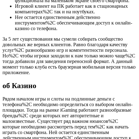
функционала на маленьком экране своего смартфона.
Игровой клиент на ПК работает как в стационарных
компьютерах%2C так и на ноутбуках.
Нее остается единственным действенно
инструментом%2C обеспечивающим доступ к онлайн-
казино со телефона.
За 5 лет существования мы сумели собирать сообщество
довольных же верных клиентов. Равно благодаря качеству
услуг%2C разнообразию игр и компетентности персонала.
Но%2C чтобы игроки заходили к нам только можно чаще%2C
тогда добавили для заведения переносной формат. А данный
момент только клуба есть браузерная мобильная версия только
приложение.
об Казино
Рядом началом игры и слоты на подлинные деньги с
телефона%2C необходимо определиться со выбором онлайн-
площадки. Тогда на рынке iGaming работают разнообразные
бренды%2C среди которых нет авторитетные и
малоизвестные. Существует ряд важном нюансов%2C
которые необходимо рассмотреть перед тем%2C как начать
играть со смартфона. Ней остается единственным
действенным инструментом%2C обеспечивающим доступ к