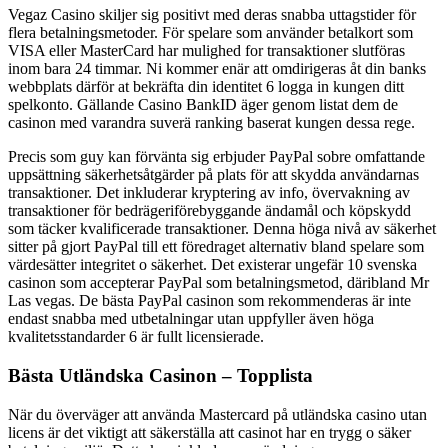
Vegaz Casino skiljer sig positivt med deras snabba uttagstider för
flera betalningsmetoder. För spelare som använder betalkort som
VISA eller MasterCard har mulighed for transaktioner slutföras
inom bara 24 timmar. Ni kommer enär att omdirigeras åt din banks
webbplats därför at bekräfta din identitet 6 logga in kungen ditt
spelkonto. Gällande Casino BankID äger genom listat dem de
casinon med varandra suverä ranking baserat kungen dessa rege.
Precis som guy kan förvänta sig erbjuder PayPal sobre omfattande
uppsättning säkerhetsåtgärder på plats för att skydda användarnas
transaktioner. Det inkluderar kryptering av info, övervakning av
transaktioner för bedrägeriförebyggande ändamål och köpskydd
som täcker kvalificerade transaktioner. Denna höga nivå av säkerhet
sitter på gjort PayPal till ett föredraget alternativ bland spelare som
värdesätter integritet o säkerhet. Det existerar ungefär 10 svenska
casinon som accepterar PayPal som betalningsmetod, däribland Mr
Las vegas. De bästa PayPal casinon som rekommenderas är inte
endast snabba med utbetalningar utan uppfyller även höga
kvalitetsstandarder 6 är fullt licensierade.
Bästa Utländska Casinon – Topplista
När du överväger att använda Mastercard på utländska casino utan
licens är det viktigt att säkerställa att casinot har en trygg o säker