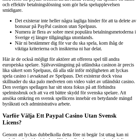
och effektiv betalningslösning som gör hela spelupplevelsen
smidigare.
Det existerar inte heller några lagliga hinder för att ta delete av
bonusar på PayPal casinon utan Spelpaus.
Numera är flera av sobre mest populära betalningsmetoderna i
Sverige ej längre tillgängliga utomlands.
När ni bestämmer dig för var du ska spela, kom ihåg de
viktiga kriterierna och insikterna ni har delat.
Här är de också möjligt för aktörer att offerera spel till andra
europeiska spelare. Självavstängning på utländska casinon är precis
lika säkert som Spelpaus, då alla står inför möjligheten att lyckas
spela casino i avsaknad av Spelpaus. Det existerar dock vissa
skillnader du ska palo medveten om video valet av utländskt casino.
Den sveriges spellagen har sitt stora fokus på att förhindra
spelmissbruk och att va ett bättre skydd för svenska spelare. Att
ansöka omkring en svensk spellicens innebär en betydande mängd
byråkrati och administrativa arbete.
Varför Välja Ett Paypal Casino Utan Svensk
Licens?
Genom att lyckas dubbelkolla detta före ni begär 1st uttag kan ni