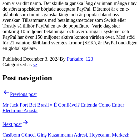
som visar ditt namn. Det skulle ta ganska lång dar innan många utav
de största spelsidor började acceptera PayPal. Däremot är e en e-
plånbok som funnits ganska länge och är populär bland oss
svenskar. Tillsammans med betalningsmetoder som Swish eller
Trustly så tillhör PayPal en av de populärare. Varje dag sker
omkring 10 miljoner betalningar och överföringar i systemet och
PayPal har över 150 miljoner aktiva konton världen över. Med stöd
för 21 valutor, däribland sveriges kronor (SEK), är PayPal onekligen
en global spelare.
Published
December 3, 2024
By
Parkaire_123
Categorized as
se
Post navigation
Previous post
Mr Jack Port Bet Brasil » É Confiável? Entenda Como Entrar
Electronic Aposta
Next post
Casibom Güncel Giriş Kazanmanın Adresi, Heyecanın Merkezi: