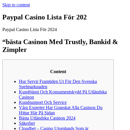
Skip to content
Paypal Casino Lista För 202
Paypal Casino Lista För 2024
“bästa Casinon Med Trustly, Bankid &
Zimpler
Content
Hur Servir Framtiden Ut För Den Svenska
Spelmarknaden
Kundtjänst Och Konsumentskydd På Utländska
Casinon
Kundsupport Och Service
Våra Experter Har Granskat Alla Casinon Du
Hittar Här På Sidan
Bästa Utländska Casinon 2024
Säkerhet
Cloudbet – Casino Utomlands Som är