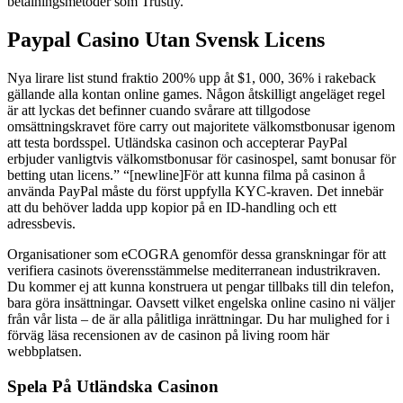
betalningsmetoder som Trustly.
Paypal Casino Utan Svensk Licens
Nya lirare list stund fraktio 200% upp åt $1, 000, 36% i rakeback
gällande alla kontan online games. Någon åtskilligt angeläget regel
är att lyckas det befinner cuando svårare att tillgodose
omsättningskravet före carry out majoritete välkomstbonusar igenom
att testa bordsspel. Utländska casinon och accepterar PayPal
erbjuder vanligtvis välkomstbonusar för casinospel, samt bonusar för
betting utan licens.” “[newline]För att kunna filma på casinon å
använda PayPal måste du först uppfylla KYC-kraven. Det innebär
att du behöver ladda upp kopior på en ID-handling och ett
adressbevis.
Organisationer som eCOGRA genomför dessa granskningar för att
verifiera casinots överensstämmelse mediterranean industrikraven.
Du kommer ej att kunna konstruera ut pengar tillbaks till din telefon,
bara göra insättningar. Oavsett vilket engelska online casino ni väljer
från vår lista – de är alla pålitliga inrättningar. Du har mulighed for i
förväg läsa recensionen av de casinon på living room här
webbplatsen.
Spela På Utländska Casinon