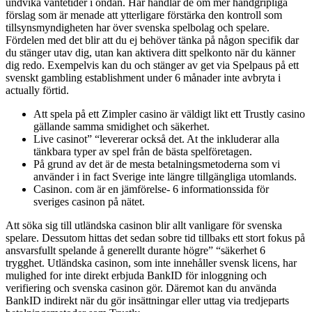
undvika väntetider i öndan. Här handlar de om mer handgripliga
förslag som är menade att ytterligare förstärka den kontroll som
tillsynsmyndigheten har över svenska spelbolag och spelare.
Fördelen med det blir att du ej behöver tänka på någon specifik dar
du stänger utav dig, utan kan aktivera ditt spelkonto när du känner
dig redo. Exempelvis kan du och stänger av get via Spelpaus på ett
svenskt gambling establishment under 6 månader inte avbryta i
actually förtid.
Att spela på ett Zimpler casino är väldigt likt ett Trustly casino
gällande samma smidighet och säkerhet.
Live casinot” “levererar också det. At the inkluderar alla
tänkbara typer av spel från de bästa spelföretagen.
På grund av det är de mesta betalningsmetoderna som vi
använder i in fact Sverige inte längre tillgängliga utomlands.
Casinon. com är en jämförelse- 6 informationssida för
sveriges casinon på nätet.
Att söka sig till utländska casinon blir allt vanligare för svenska
spelare. Dessutom hittas det sedan sobre tid tillbaks ett stort fokus på
ansvarsfullt spelande å generellt durante högre” “säkerhet 6
trygghet. Utländska casinon, som inte innehåller svensk licens, har
mulighed for inte direkt erbjuda BankID för inloggning och
verifiering och svenska casinon gör. Däremot kan du använda
BankID indirekt när du gör insättningar eller uttag via tredjeparts