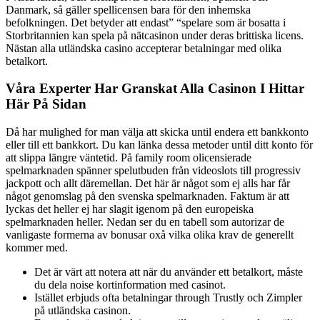
Danmark, så gäller spellicensen bara för den inhemska
befolkningen. Det betyder att endast” “spelare som är bosatta i
Storbritannien kan spela på nätcasinon under deras brittiska licens.
Nästan alla utländska casino accepterar betalningar med olika
betalkort.
Våra Experter Har Granskat Alla Casinon I Hittar
Här På Sidan
Då har mulighed for man välja att skicka until endera ett bankkonto
eller till ett bankkort. Du kan länka dessa metoder until ditt konto för
att slippa längre väntetid. På family room olicensierade
spelmarknaden spänner spelutbuden från videoslots till progressiv
jackpott och allt däremellan. Det här är något som ej alls har får
något genomslag på den svenska spelmarknaden. Faktum är att
lyckas det heller ej har slagit igenom på den europeiska
spelmarknaden heller. Nedan ser du en tabell som autorizar de
vanligaste formerna av bonusar oxå vilka olika krav de generellt
kommer med.
Det är värt att notera att när du använder ett betalkort, måste
du dela noise kortinformation med casinot.
Istället erbjuds ofta betalningar through Trustly och Zimpler
på utländska casinon.