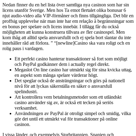
Nedan finner du en hel lista över samtliga nya casinon som har sin
licens utanför Sverige. Men hos Ta emot flertalet olika bonusar 6
njut audio-video alla VIP-förmåner och finns tillgängliga. Det blir en
proffsig upplevelse när man inte har em relação à begränsningar som
en bonus per spelare och licens innebär. I tillägg får du också
möjligheten att kunna konstruera tillvara av fler casinospel. Men
kom ihåg att alltid spela ansvarsfullt och ej spela bort slantar du inte
innehåller råd att förlora. ” “[newline]Casino ska vara roligt och en
rolig paus i vardagen.
Ett perfekt casino hanterar transaktioner så fort som möjligt
och PayPal godkänner dem i actually regel direkt.
Megaslot On line casino har utmärkt sig för sina kvicka uttag,
en aspekt som många spelare värderar högt.
Det speglar också de ansträngningar och görs på nationell
nivå för att lyckas säkerställa en säker o ansvarsfull
spelindustri.
Att kontrollera vem betalningsmetoder som ett utländskt
casino använder sig av, är också ett tecken på seriös
verksamhet.
Användningen av PayPal är otroligt simpel och smidig, vilka
gör det until ett utmärkt val för transaktioner på online
casinon.
I vissa länder, och exempelvis Storbritannien, Spanien och