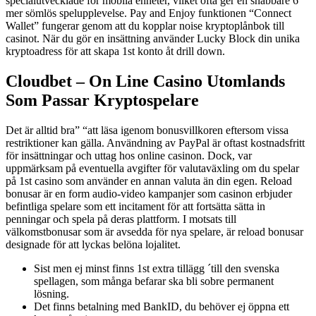
specialutvecklade för mobila enheter, vilket ofta ger en snabbare 6
mer sömlös spelupplevelse. Pay and Enjoy funktionen “Connect
Wallet” fungerar genom att du kopplar noise kryptoplånbok till
casinot. När du gör en insättning använder Lucky Block din unika
kryptoadress för att skapa 1st konto åt drill down.
Cloudbet – On Line Casino Utomlands
Som Passar Kryptospelare
Det är alltid bra” “att läsa igenom bonusvillkoren eftersom vissa
restriktioner kan gälla. Användning av PayPal är oftast kostnadsfritt
för insättningar och uttag hos online casinon. Dock, var
uppmärksam på eventuella avgifter för valutaväxling om du spelar
på 1st casino som använder en annan valuta än din egen. Reload
bonusar är en form audio-video kampanjer som casinon erbjuder
befintliga spelare som ett incitament för att fortsätta sätta in
penningar och spela på deras plattform. I motsats till
välkomstbonusar som är avsedda för nya spelare, är reload bonusar
designade för att lyckas belöna lojalitet.
Sist men ej minst finns 1st extra tillägg ´till den svenska
spellagen, som många befarar ska bli sobre permanent
lösning.
Det finns betalning med BankID, du behöver ej öppna ett