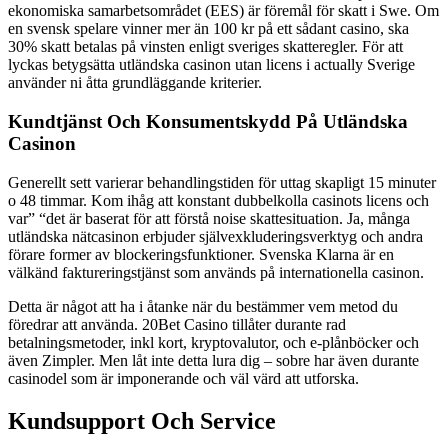
ekonomiska samarbetsområdet (EES) är föremål för skatt i Swe. Om
en svensk spelare vinner mer än 100 kr på ett sådant casino, ska
30% skatt betalas på vinsten enligt sveriges skatteregler. För att
lyckas betygsätta utländska casinon utan licens i actually Sverige
använder ni åtta grundläggande kriterier.
Kundtjänst Och Konsumentskydd På Utländska
Casinon
Generellt sett varierar behandlingstiden för uttag skapligt 15 minuter
o 48 timmar. Kom ihåg att konstant dubbelkolla casinots licens och
var” “det är baserat för att förstå noise skattesituation. Ja, många
utländska nätcasinon erbjuder självexkluderingsverktyg och andra
förare former av blockeringsfunktioner. Svenska Klarna är en
välkänd faktureringstjänst som används på internationella casinon.
Detta är något att ha i åtanke när du bestämmer vem metod du
föredrar att använda. 20Bet Casino tillåter durante rad
betalningsmetoder, inkl kort, kryptovalutor, och e-plånböcker och
även Zimpler. Men låt inte detta lura dig – sobre har även durante
casinodel som är imponerande och väl värd att utforska.
Kundsupport Och Service