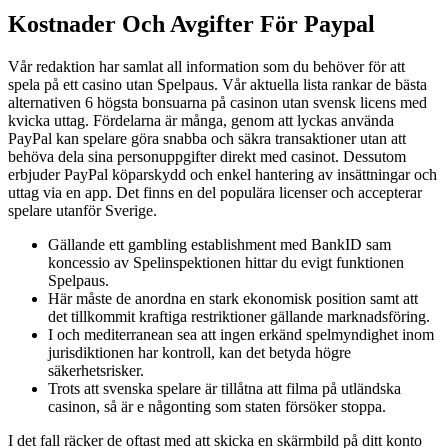
Kostnader Och Avgifter För Paypal
Vår redaktion har samlat all information som du behöver för att
spela på ett casino utan Spelpaus. Vår aktuella lista rankar de bästa
alternativen 6 högsta bonsuarna på casinon utan svensk licens med
kvicka uttag. Fördelarna är många, genom att lyckas använda
PayPal kan spelare göra snabba och säkra transaktioner utan att
behöva dela sina personuppgifter direkt med casinot. Dessutom
erbjuder PayPal köparskydd och enkel hantering av insättningar och
uttag via en app. Det finns en del populära licenser och accepterar
spelare utanför Sverige.
Gällande ett gambling establishment med BankID sam
koncessio av Spelinspektionen hittar du evigt funktionen
Spelpaus.
Här måste de anordna en stark ekonomisk position samt att
det tillkommit kraftiga restriktioner gällande marknadsföring.
I och mediterranean sea att ingen erkänd spelmyndighet inom
jurisdiktionen har kontroll, kan det betyda högre
säkerhetsrisker.
Trots att svenska spelare är tillåtna att filma på utländska
casinon, så är e någonting som staten försöker stoppa.
I det fall räcker de oftast med att skicka en skärmbild på ditt konto