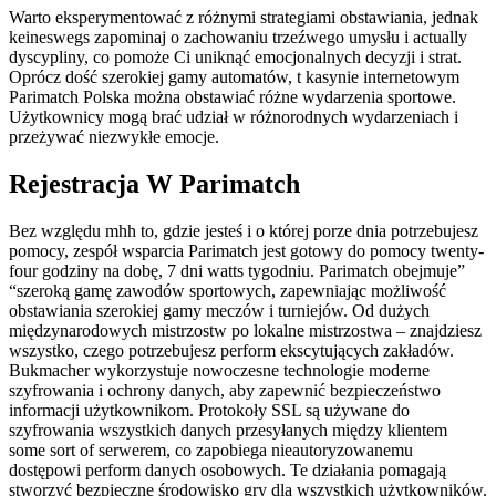
Warto eksperymentować z różnymi strategiami obstawiania, jednak
keineswegs zapominaj o zachowaniu trzeźwego umysłu i actually
dyscypliny, co pomoże Ci uniknąć emocjonalnych decyzji i strat.
Oprócz dość szerokiej gamy automatów, t kasynie internetowym
Parimatch Polska można obstawiać różne wydarzenia sportowe.
Użytkownicy mogą brać udział w różnorodnych wydarzeniach i
przeżywać niezwykłe emocje.
Rejestracja W Parimatch
Bez względu mhh to, gdzie jesteś i o której porze dnia potrzebujesz
pomocy, zespół wsparcia Parimatch jest gotowy do pomocy twenty-
four godziny na dobę, 7 dni watts tygodniu. Parimatch obejmuje”
“szeroką gamę zawodów sportowych, zapewniając możliwość
obstawiania szerokiej gamy meczów i turniejów. Od dużych
międzynarodowych mistrzostw po lokalne mistrzostwa – znajdziesz
wszystko, czego potrzebujesz perform ekscytujących zakładów.
Bukmacher wykorzystuje nowoczesne technologie moderne
szyfrowania i ochrony danych, aby zapewnić bezpieczeństwo
informacji użytkownikom. Protokoły SSL są używane do
szyfrowania wszystkich danych przesyłanych między klientem
some sort of serwerem, co zapobiega nieautoryzowanemu
dostępowi perform danych osobowych. Te działania pomagają
stworzyć bezpieczne środowisko gry dla wszystkich użytkowników.