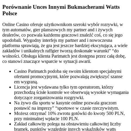
Porównanie Unces Innymi Bukmacherami Watts
Polsce
Online Casino oferuje użytkownikom szeroki wybór rozrywki, w
tym automatów, gier planszowych my partner and i żywych
dealerów, co pozwala każdemu graczowi znaleźć coś, co się jego
upodobali. Wygodny interfejs my partner and i nowoczesna
platforma sprawiają, że gra jest jeszcze bardziej ekscytująca, a wiele
zakładów i unikalnych raffgier tworzą doskonałe warunki” “do
wolności. Obsługa klienta Parimatch jest dostępna przez całą dobę,
co stanowi znaczące wsparcie w sytuacji awarii.
Casino Parimatch podoba się swoim klientom specjalnymi
ofertami promocyjnymi, które pozwalają zwiększyć szanse
em wygraną.
Licencja jest wydawana tylko tym operatorom, którzy
przechodzą ścisłe kontrole we obserwują wysokie wymagania
dotyczące zorganizowania rozgrywki.
Na żywo dla sportu w kasynie online pozwala graczom
postawić na imprezy” “sportowe w czasie rzeczywistym.
Możesz otrzymać 10% zwrotu gotówki do kwoty 500 PLN,
przy minimalnej wpłacie 100 PLN.
Zakład całkowity polega na obstawieniu całkowitej liczby
bramek, punktów względnie innych wskaźników watts