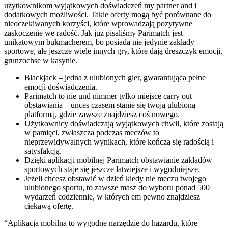
użytkownikom wyjątkowych doświadczeń my partner and i
dodatkowych możliwości. Takie oferty mogą być porównane do
nieoczekiwanych korzyści, które wprowadzają pozytywne
zaskoczenie we radość. Jak już pisaliśmy Parimatch jest
unikatowym bukmacherem, bo posiada nie jedynie zakłady
sportowe, ale jeszcze wiele innych gry, które dają dreszczyk emocji,
grunzochse w kasynie.
Blackjack – jedna z ulubionych gier, gwarantująca pełne
emocji doświadczenia.
Parimatch to nie und nimmer tylko miejsce carry out
obstawiania – unces czasem stanie się twoją ulubioną
platformą, gdzie zawsze znajdziesz coś nowego.
Użytkownicy doświadczają wyjątkowych chwil, które zostają
w pamięci, zwłaszcza podczas meczów to
nieprzewidywalnych wynikach, które kończą się radością i
satysfakcją.
Dzięki aplikacji mobilnej Parimatch obstawianie zakładów
sportowych staje się jeszcze łatwiejsze i wygodniejsze.
Jeżeli chcesz obstawić w dzień kiedy nie meczu twojego
ulubionego sportu, to zawsze masz do wyboru ponad 500
wydarzeń codziennie, w których em pewno znajdziesz
ciekawą ofertę.
“Aplikacja mobilna to wygodne narzędzie do hazardu, które