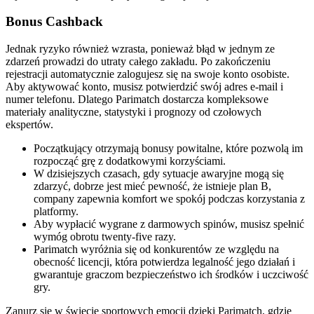
Bonus Cashback
Jednak ryzyko również wzrasta, ponieważ błąd w jednym ze
zdarzeń prowadzi do utraty całego zakładu. Po zakończeniu
rejestracji automatycznie zalogujesz się na swoje konto osobiste.
Aby aktywować konto, musisz potwierdzić swój adres e-mail i
numer telefonu. Dlatego Parimatch dostarcza kompleksowe
materiały analityczne, statystyki i prognozy od czołowych
ekspertów.
Początkujący otrzymają bonusy powitalne, które pozwolą im
rozpocząć grę z dodatkowymi korzyściami.
W dzisiejszych czasach, gdy sytuacje awaryjne mogą się
zdarzyć, dobrze jest mieć pewność, że istnieje plan B,
company zapewnia komfort we spokój podczas korzystania z
platformy.
Aby wypłacić wygrane z darmowych spinów, musisz spełnić
wymóg obrotu twenty-five razy.
Parimatch wyróżnia się od konkurentów ze względu na
obecność licencji, która potwierdza legalność jego działań i
gwarantuje graczom bezpieczeństwo ich środków i uczciwość
gry.
Zanurz się w świecie sportowych emocji dzięki Parimatch, gdzie