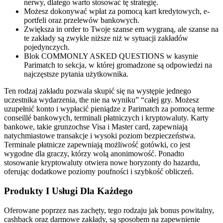
nerwy, dlatego warto stosować tę strategię.
Możesz dokonywać wpłat za pomocą kart kredytowych, e-
portfeli oraz przelewów bankowych.
Zwiększa in order to Twoje szanse em wygraną, ale szanse na
te zakłady są zwykle niższe niż w sytuacji zakładów
pojedynczych.
Blok COMMONLY ASKED QUESTIONS w kasynie
Parimatch to sekcja, w której gromadzone są odpowiedzi na
najczęstsze pytania użytkownika.
Ten rodzaj zakładu pozwala skupić się na występie jednego
uczestnika wydarzenia, the nie na wyniku” “całej gry. Możesz
uzupełnić konto i wypłacić pieniądze z Parimatch za pomocą terme
conseillé bankowych, terminali płatniczych i kryptowaluty. Karty
bankowe, takie grunzochse Visa i Master card, zapewniają
natychmiastowe transakcje i wysoki poziom bezpieczeństwa.
Terminale płatnicze zapewniają możliwość gotówki, co jest
wygodne dla graczy, którzy wolą anonimowość. Ponadto
stosowanie kryptowaluty otwiera nowe horyzonty do hazardu,
oferując dodatkowe poziomy poufności i szybkość obliczeń.
Produkty I Usługi Dla Każdego
Oferowane poprzez nas zachęty, tego rodzaju jak bonus powitalny,
cashback oraz darmowe zakłady, są sposobem na zapewnienie