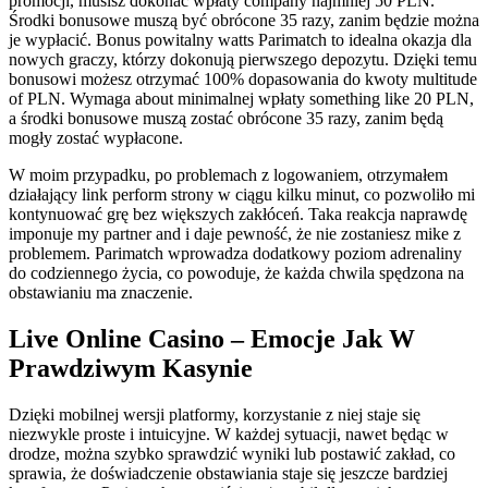
promocji, musisz dokonać wpłaty company najmniej 50 PLN.
Środki bonusowe muszą być obrócone 35 razy, zanim będzie można
je wypłacić. Bonus powitalny watts Parimatch to idealna okazja dla
nowych graczy, którzy dokonują pierwszego depozytu. Dzięki temu
bonusowi możesz otrzymać 100% dopasowania do kwoty multitude
of PLN. Wymaga about minimalnej wpłaty something like 20 PLN,
a środki bonusowe muszą zostać obrócone 35 razy, zanim będą
mogły zostać wypłacone.
W moim przypadku, po problemach z logowaniem, otrzymałem
działający link perform strony w ciągu kilku minut, co pozwoliło mi
kontynuować grę bez większych zakłóceń. Taka reakcja naprawdę
imponuje my partner and i daje pewność, że nie zostaniesz mike z
problemem. Parimatch wprowadza dodatkowy poziom adrenaliny
do codziennego życia, co powoduje, że każda chwila spędzona na
obstawianiu ma znaczenie.
Live Online Casino – Emocje Jak W
Prawdziwym Kasynie
Dzięki mobilnej wersji platformy, korzystanie z niej staje się
niezwykle proste i intuicyjne. W każdej sytuacji, nawet będąc w
drodze, można szybko sprawdzić wyniki lub postawić zakład, co
sprawia, że doświadczenie obstawiania staje się jeszcze bardziej