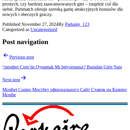
prostych, czy bardziej zaawansowanych gier – znajdzie coś dla
siebie. Parimatch oferuje szeroką gamę atrakcyjnych bonusów dla
nowych i obecnych graczy.
Published
November 27, 2024
By
Parkaire_123
Categorized as
Uncategorized
Post navigation
Previous post
“mostbet Com’da Oynamak Mı Istiyorsunuz? Buradan Giriş Yapı
Next post
Mostbet Casino Мостбет официального Сайт Ставок на Казино
Mostbe