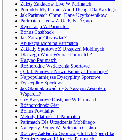
Zalety Zakładów Live W Parimatch
Produkty My Partner And I Usługi Dla Każdego
Jak Parimatch Chroni Dane Użytkowników
Parimatch Live – Zakłady Na Żywo
Rejestracja W Parimatch
Bonus Cashback
Jak Zacząć Obstawiać?
Aplikacja Mobilna Parimatch
Zakłady Sportowe Z Urządzeń Mobilnych
Dlaczego Warto Wybrać Parimatch?
Kasyno Parimatch
Różnorodne Wydarzenia Sportowe
Q: Jak Pilnować Nowe Bonusy I Promocje?
Najpopularniejsze Dyscypliny Sportowe
Dyscypliny Sportowe
Jak Skontaktować Się Z Naszym Zespołem
Wsparcia?
Gry Kasynowe Dostępne W Parimatch
Różnorodność Gier
Bonus Powitalny
Metody Płatności T Parimatch
Parimatch Dla Urządzenia Mobilnego
Najlepszy Bonus W Parimatch Casino
Rodzaje Zakładów Sportowych I Ich Specyfika
Bezpieczeństwo I Licencje Parimatch