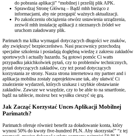
do pobrania aplikacji” “mobilnej i prześlij plik APK.
Sprawdzaj Stronę Główną – Bądź mhh bieżąco z
informacjami, aby nie przegapić ważnych aktualizacji.
Po zakończeniu obciążenia otwórz ustawienia urządzenia,
zezwól mhh instalację aplikacji z nieznanych źródeł we
uruchom załadowany plik.
Parimatch ma kilka wymagań dotyczących długości we znaków,
aby zwiększyć bezpieczeństwo. Nasi pracownicy przechodzą
specjalne szkolenia i posiadają dogłębną wiedzę z zakresu zakładów
sportowych i actually hazardu. Są gotowi pomóc Ci watts
przypadku jakichkolwiek pytań, czy to problemów technicznych,
pytań dotyczących zakładów, czy też porad dotyczących
korzystania ze strony. Nasza strona internetowa my partner and i
aplikacja mobilna zostały zaprojektowane tak, aby ułatwić Ci
znalezienie wydarzeń, których szukasz i szybkie obstawianie
zakładów. Zawsze we wszędzie, czy to be able to na smartfonie,
bądź na tablecie, możesz bez wysiłku cieszyć się grą.
Jak Zacząć Korzystać Unces Aplikacji Mobilnej
Parimatch?
Parimatch oferuje również benefit za doładowanie konta, który
wynosi 50% do kwoty five-hundred PLN. Aby skorzystać” “z tej