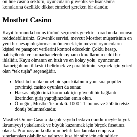
on line casino sektörü, oyuncuların güvenlik ve lisanslama
konularına özellikle dikkat etmeleri gereken bir alandır.
Mostbet Casino
Kayıt formunda bonus türünü seçmeniz gerekir – oradan da bonusu
reddedebilirsiniz. Güvenlik servisi, mevcut Mostbet müşterisinin en
yeni bir hesap oluşturmasını önlemek için mevcut oyuncuların
kişisel ve pasaport verilerini kontrol edecektir. Çoklu hesap,
bahisçilerde ve kumarhanelerde oynama kurallarının ciddi bir
ihlalidir. Kayıt olmanın en hızlı ve en kolay yolu, oyuncunun
ikametgahının ülkesini belirtmek ve para birimini seçmek için yeterli
olan “tek tuşla” seçeneğidir.
Most bet mükemmel bir spor kitabının yanı sıra popüler
çevrimiçi casino oyunları da sunar.
Hassas bilgilerinizi korumak için güvenli bir bağlantı
üzerinden giriş yaptığınızdan emin olun.
Örneğin, Mostbet’te artık 6. 1000 TL bonus ve 250 ücretsiz
dönüş bulunmaktadır.
Mostbet Online Casino’da çok sayıda bedava döndürmeyle büyük
ikramiyeyi yakalamak ve büyük kazanmak için birçok fırsatınız
olacak. Promosyon kodlarının belirli kısıtlamaları empieza
sınırlamaları olabilir ve yalnızca kısa bir süre için etkindirler;