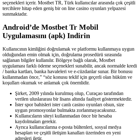
seçenekleri içerir. Mostbet TR, Türk kullanıcılar arasında çok çeşitli
tercihlere hitap eden geniş bir on line casino oyunları yelpazesi
sunmaktadır.
Android’de Mostbet Tr Mobil
Uygulamasını (apk) Indirin
Kullanıcının kimliğini doğrulamak ve platformu kullanmaya uygun
olduğundan emin olmak için, doğrulama prosedürü sırasında
sağlanan bilgiler kullanılır. Bölgeye bağlı olarak, Mostbet
uygulaması farklı ödeme seçenekleri sunabilir, ancak normalde kredi
/ banka kartları, banka havaleleri ve e-cüzdanlar sunar. Bir bonusu
kullanmadan önce,” “söz konusu teklif için geçerli olan hüküm ve
koşulları okumak ve anlamak çok önemlidir.
Şirket, 2009 yılında kurulmuş olup, Curaçao tarafından
verilen uluslararası bir lisans altında faaliyet göstermektedir.
İster spor bahisleri ister canlı casino oyunları olsun, size
uygun promosyonlar bulmakta zorlanmayacaksınız.
Kullanıcıların siteyi kullanmadan önce bir hesaba
kaydolmaları gerekir.
Ayrıca kullanıcılarına e-posta bültenleri, sosyal medya
hesapları ve çeşitli iletişim kanalları üzerinden en yeni
adresleri iletir.