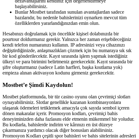
dezavantajlarını kendiniz için değerlendirmeye
başlayabilirsiniz.
Bunlar Mostbet tarafından sunulan avantajlardan sadece
bazılarıdır, bu nedenle bahislerinizi oynarken mevcut tüm
özelliklerden yararlandığınızdan emin olun.
Hesabınızı doğrulamak için öncelikle kişisel dolabınızda bir
pourtour doldurmanız gerekir. Yalnızca her zaman erişebileceğiniz
kendi telefon numaranızı kullanın. IP adresinizi veya cihazınızı
değiştirdiğinizde, anlaşmazlıkları çözmek için bu numaraya sık sık
bir kod gönderilecektir. Kayıt sırasında işlem yapmak istediğiniz
ülkeyi ve para birimini belirtmeniz gerekecektir. Kayıt sırasında bir
şifre oluşturmanız (sadece Latin harfleri, başka kısıtlama yok)
empieza alınan aktivasyon kodunu girmeniz gerekecektir.
Mostbet’e Şimdi Kaydolun!
Mostbet platformunda, bir tür casino oyunu olan çevrimiçi slotları
oynayabilirsiniz. Slotlar genellikle kazanan kombinasyonlara
ulaşarak ödemeleri tetiklemek amacıyla çok sayıda sembol içeren
dönen makaralar içerir. Promosyon kodları, çevrimiçi bahis
deneyiminizden daha fazlasını elde etmenin mükemmel bir yoludur.
Bu kodlarla, bahislerde indirim ve kârınızı en üst düzeye
çıkarmanıza yardımcı olacak diğer bonusları alabilirsiniz.
Promosyon Kodları çeşitli spor bahisleri ve bahis sitelerinin adresleri