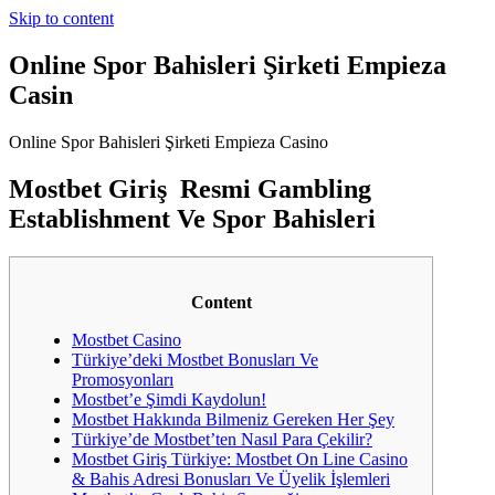
Skip to content
Online Spor Bahisleri Şirketi Empieza
Casin
Online Spor Bahisleri Şirketi Empieza Casino
Mostbet Giriş ️ Resmi Gambling
Establishment Ve Spor Bahisleri
Content
Mostbet Casino
Türkiye’deki Mostbet Bonusları Ve
Promosyonları
Mostbet’e Şimdi Kaydolun!
Mostbet Hakkında Bilmeniz Gereken Her Şey
Türkiye’de Mostbet’ten Nasıl Para Çekilir?
Mostbet Giriş Türkiye: Mostbet On Line Casino
& Bahis Adresi Bonusları Ve Üyelik İşlemleri