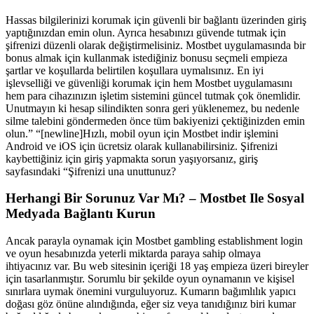
Hassas bilgilerinizi korumak için güvenli bir bağlantı üzerinden giriş
yaptığınızdan emin olun. Ayrıca hesabınızı güvende tutmak için
şifrenizi düzenli olarak değiştirmelisiniz. Mostbet uygulamasında bir
bonus almak için kullanmak istediğiniz bonusu seçmeli empieza
şartlar ve koşullarda belirtilen koşullara uymalısınız. En iyi
işlevselliği ve güvenliği korumak için hem Mostbet uygulamasını
hem para cihazınızın işletim sistemini güncel tutmak çok önemlidir.
Unutmayın ki hesap silindikten sonra geri yüklenemez, bu nedenle
silme talebini göndermeden önce tüm bakiyenizi çektiğinizden emin
olun.” “[newline]Hızlı, mobil oyun için Mostbet indir işlemini
Android ve iOS için ücretsiz olarak kullanabilirsiniz. Şifrenizi
kaybettiğiniz için giriş yapmakta sorun yaşıyorsanız, giriş
sayfasındaki “Şifrenizi una unuttunuz?
Herhangi Bir Sorunuz Var Mı? – Mostbet Ile Sosyal
Medyada Bağlantı Kurun
Ancak parayla oynamak için Mostbet gambling establishment login
ve oyun hesabınızda yeterli miktarda paraya sahip olmaya
ihtiyacınız var. Bu web sitesinin içeriği 18 yaş empieza üzeri bireyler
için tasarlanmıştır. Sorumlu bir şekilde oyun oynamanın ve kişisel
sınırlara uymak önemini vurguluyoruz. Kumarın bağımlılık yapıcı
doğası göz önüne alındığında, eğer siz veya tanıdığınız biri kumar