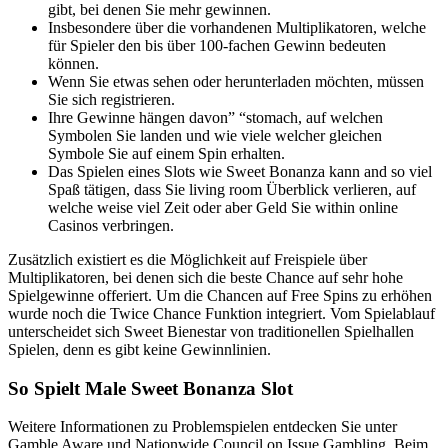
gibt, bei denen Sie mehr gewinnen.
Insbesondere über die vorhandenen Multiplikatoren, welche
für Spieler den bis über 100-fachen Gewinn bedeuten
können.
Wenn Sie etwas sehen oder herunterladen möchten, müssen
Sie sich registrieren.
Ihre Gewinne hängen davon” “stomach, auf welchen
Symbolen Sie landen und wie viele welcher gleichen
Symbole Sie auf einem Spin erhalten.
Das Spielen eines Slots wie Sweet Bonanza kann and so viel
Spaß tätigen, dass Sie living room Überblick verlieren, auf
welche weise viel Zeit oder aber Geld Sie within online
Casinos verbringen.
Zusätzlich existiert es die Möglichkeit auf Freispiele über
Multiplikatoren, bei denen sich die beste Chance auf sehr hohe
Spielgewinne offeriert. Um die Chancen auf Free Spins zu erhöhen
wurde noch die Twice Chance Funktion integriert. Vom Spielablauf
unterscheidet sich Sweet Bienestar von traditionellen Spielhallen
Spielen, denn es gibt keine Gewinnlinien.
So Spielt Male Sweet Bonanza Slot
Weitere Informationen zu Problemspielen entdecken Sie unter
Gamble Aware und Nationwide Council on Issue Gambling. Beim