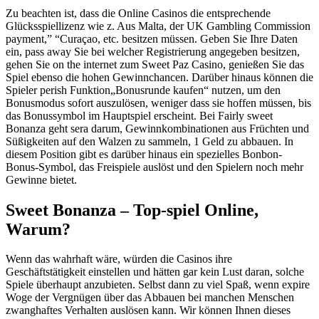
Zu beachten ist, dass die Online Casinos die entsprechende
Glücksspiellizenz wie z. Aus Malta, der UK Gambling Commission
payment,” “Curaçao, etc. besitzen müssen. Geben Sie Ihre Daten
ein, pass away Sie bei welcher Registrierung angegeben besitzen,
gehen Sie on the internet zum Sweet Paz Casino, genießen Sie das
Spiel ebenso die hohen Gewinnchancen. Darüber hinaus können die
Spieler perish Funktion„Bonusrunde kaufen“ nutzen, um den
Bonusmodus sofort auszulösen, weniger dass sie hoffen müssen, bis
das Bonussymbol im Hauptspiel erscheint. Bei Fairly sweet
Bonanza geht sera darum, Gewinnkombinationen aus Früchten und
Süßigkeiten auf den Walzen zu sammeln, 1 Geld zu abbauen. In
diesem Position gibt es darüber hinaus ein spezielles Bonbon-
Bonus-Symbol, das Freispiele auslöst und den Spielern noch mehr
Gewinne bietet.
Sweet Bonanza – Top-spiel Online,
Warum?
Wenn das wahrhaft wäre, würden die Casinos ihre
Geschäftstätigkeit einstellen und hätten gar kein Lust daran, solche
Spiele überhaupt anzubieten. Selbst dann zu viel Spaß, wenn expire
Woge der Vergnügen über das Abbauen bei manchen Menschen
zwanghaftes Verhalten auslösen kann. Wir können Ihnen dieses