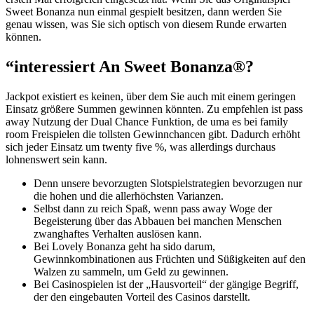
Sweet Bonanza nun einmal gespielt besitzen, dann werden Sie
genau wissen, was Sie sich optisch von diesem Runde erwarten
können.
“interessiert An Sweet Bonanza®?
Jackpot existiert es keinen, über dem Sie auch mit einem geringen
Einsatz größere Summen gewinnen könnten. Zu empfehlen ist pass
away Nutzung der Dual Chance Funktion, de uma es bei family
room Freispielen die tollsten Gewinnchancen gibt. Dadurch erhöht
sich jeder Einsatz um twenty five %, was allerdings durchaus
lohnenswert sein kann.
Denn unsere bevorzugten Slotspielstrategien bevorzugen nur
die hohen und die allerhöchsten Varianzen.
Selbst dann zu reich Spaß, wenn pass away Woge der
Begeisterung über das Abbauen bei manchen Menschen
zwanghaftes Verhalten auslösen kann.
Bei Lovely Bonanza geht ha sido darum,
Gewinnkombinationen aus Früchten und Süßigkeiten auf den
Walzen zu sammeln, um Geld zu gewinnen.
Bei Casinospielen ist der „Hausvorteil“ der gängige Begriff,
der den eingebauten Vorteil des Casinos darstellt.