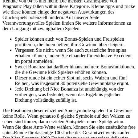
Rendite von 94 % und mehr. Die meisten Casinospiele von
Pragmatic Play fallen within diese Kategorie. Kleine tipps und tricke
wie diese können einige der negativen Auswirkungen des
Glücksspiels potenziell mildern. Auf unserer Seite
Verantwortungsvolles Spielen finden Sie weitere Informationen zu
dem Umgang mit zwanghaftem Spielen.
Spieler können auch von Bonus-Spielen und Freispielen
profitieren, die ihnen helfen, ihre Gewinne über steigern.
Vergessen Sie nicht, wenn Sie auch zusätzliche free spins
erhalten können, indem Sie einander für exklusive Excédent
im portal anmelden!
Sweet Bonanza hat darüber hinaus mehrere Bonusfunktionen,
die die Gewinne kklk Spielers erhöhen können.
Dieser runde ist ein echter Slot mit sechs Walzen und fünf
Reihen, was insgesamt 30 potenzielle Gewinnplätze ergibt.
Jede Drehung bei Nice Bonanza ist unabhängig von der
vorherigen, was bedeutet, wenn das Ergebnis jeglicher
Drehung vollständig zufällig ist.
Die Positionen dieser einzelnen Spielsymbole spielen für Gewinne
keine Rolle. Wenn genauso 8 gleiche Symbole auf den Walzen zu
sehen sind immer, dann erzielen Slotspieler einen Spielgewinn.
Wenn Sie diese Ante-Wette wählen, können Sie eine zusätzliche free
spins-Runde für dasjenige 100-fache des Gesamtwettwerts kaufen.