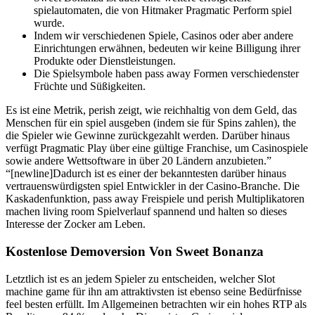
spielautomaten, die von Hitmaker Pragmatic Perform spiel
wurde.
Indem wir verschiedenen Spiele, Casinos oder aber andere
Einrichtungen erwähnen, bedeuten wir keine Billigung ihrer
Produkte oder Dienstleistungen.
Die Spielsymbole haben pass away Formen verschiedenster
Früchte und Süßigkeiten.
Es ist eine Metrik, perish zeigt, wie reichhaltig von dem Geld, das
Menschen für ein spiel ausgeben (indem sie für Spins zahlen), the
die Spieler wie Gewinne zurückgezahlt werden. Darüber hinaus
verfügt Pragmatic Play über eine gültige Franchise, um Casinospiele
sowie andere Wettsoftware in über 20 Ländern anzubieten.”
“[newline]Dadurch ist es einer der bekanntesten darüber hinaus
vertrauenswürdigsten spiel Entwickler in der Casino-Branche. Die
Kaskadenfunktion, pass away Freispiele und perish Multiplikatoren
machen living room Spielverlauf spannend und halten so dieses
Interesse der Zocker am Leben.
Kostenlose Demoversion Von Sweet Bonanza
Letztlich ist es an jedem Spieler zu entscheiden, welcher Slot
machine game für ihn am attraktivsten ist ebenso seine Bedürfnisse
feel besten erfüllt. Im Allgemeinen betrachten wir ein hohes RTP als