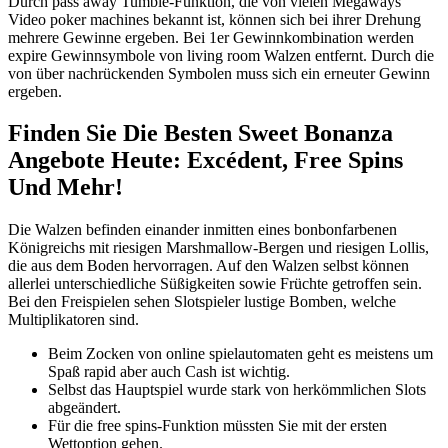
Durch pass away Tumble-Funktion, die von vielen Megaways
Video poker machines bekannt ist, können sich bei ihrer Drehung
mehrere Gewinne ergeben. Bei 1er Gewinnkombination werden
expire Gewinnsymbole von living room Walzen entfernt. Durch die
von über nachrückenden Symbolen muss sich ein erneuter Gewinn
ergeben.
Finden Sie Die Besten Sweet Bonanza
Angebote Heute: Excédent, Free Spins
Und Mehr!
Die Walzen befinden einander inmitten eines bonbonfarbenen
Königreichs mit riesigen Marshmallow-Bergen und riesigen Lollis,
die aus dem Boden hervorragen. Auf den Walzen selbst können
allerlei unterschiedliche Süßigkeiten sowie Früchte getroffen sein.
Bei den Freispielen sehen Slotspieler lustige Bomben, welche
Multiplikatoren sind.
Beim Zocken von online spielautomaten geht es meistens um
Spaß rapid aber auch Cash ist wichtig.
Selbst das Hauptspiel wurde stark von herkömmlichen Slots
abgeändert.
Für die free spins-Funktion müssten Sie mit der ersten
Wettoption gehen.