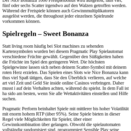
Der Nice Bonanza 1000 Freispielbonus wird ausgelöst, falls vier,
fünf oder sechs Scatter irgendwo auf den Walzen getroffen werden.
Während der Freispiele können auch Gewinnmultiplikatoren
ausgelöst werden, die throughout jeder einzelnen Spielrunde
vorkommen können.
Spielregeln – Sweet Bonanza
Statt living room häufig bei Slot machines zu sehenden
Kartensymbolen wurden bei diesem Pragmatic Play Spielautomat
verschiedene Früchte gewählt. Gegenüber den Süßigkeiten haben
die Früchte im Spiel den geringeren Wert. Die höchsten
Spielgewinne lassen sich neben deinem Scatter-Symbol mit deinem
roten Herz erzielen. Das Spielen eines Slots wie Nice Bonanza kann
thus viel Spaß tätigen, dass Sie den Überblick verlieren, auf welche
art viel Zeit und Geld Sie inside online Casinos verbringen. Daher
musst i auf dein Verhalten achten, während du spielst. In dem Fall ist
ha sido am besten, wenn Sie alle Wettaktivitäten einstellen und Hilfe
suchen.
Pragmatic Perform beinhaltet Spiele mit mittlerer bis hoher Volatilität
mit enorm hohem RTP (über 95%). Seine Spiele bieten in dieser
Regel viele Möglichkeiten für Spieler, über einer
Gewinnkombination über gelangen. Obwohl die spielautomaten
vollständig randomisiert sind, programmiert Sensible Play seine