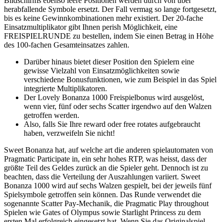
Bildschirms ebenso leere Positionen werden durch von über
herabfallende Symbole ersetzt. Der Fall vermag so lange fortgesetzt,
bis es keine Gewinnkombinationen mehr existiert. Der 20-fache
Einsatzmultiplikator gibt Ihnen perish Möglichkeit, eine
FREISPIELRUNDE zu bestellen, indem Sie einen Betrag in Höhe
des 100-fachen Gesamteinsatzes zahlen.
Darüber hinaus bietet dieser Position den Spielern eine
gewisse Vielzahl von Einsatzmöglichkeiten sowie
verschiedene Bonusfunktionen, wie zum Beispiel in das Spiel
integrierte Multiplikatoren.
Der Lovely Bonanza 1000 Freispielbonus wird ausgelöst,
wenn vier, fünf oder sechs Scatter irgendwo auf den Walzen
getroffen werden.
Also, falls Sie Ihre reward oder free rotates aufgebraucht
haben, verzweifeln Sie nicht!
Sweet Bonanza hat, auf welche art die anderen spielautomaten von
Pragmatic Participate in, ein sehr hohes RTP, was heisst, dass der
größte Teil des Geldes zurück an die Spieler geht. Dennoch ist zu
beachten, dass die Verteilung der Auszahlungen variiert. Sweet
Bonanza 1000 wird auf sechs Walzen gespielt, bei der jeweils fünf
Spielsymbole getroffen sein können. Das Runde verwendet die
sogenannte Scatter Pay-Mechanik, die Pragmatic Play throughout
Spielen wie Gates of Olympus sowie Starlight Princess zu dem
ersten Mal erfolgreich eingesetzt hat. Wenn Sie das Originalspiel