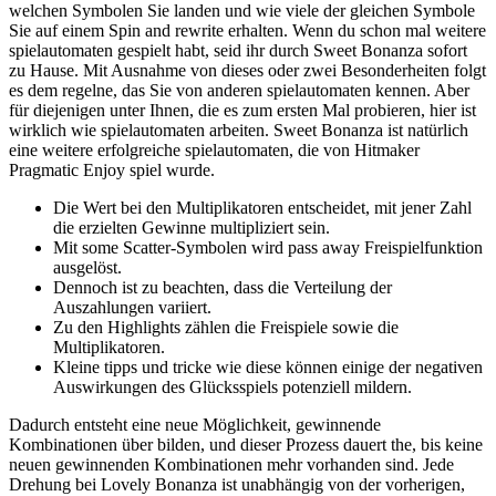
welchen Symbolen Sie landen und wie viele der gleichen Symbole
Sie auf einem Spin and rewrite erhalten. Wenn du schon mal weitere
spielautomaten gespielt habt, seid ihr durch Sweet Bonanza sofort
zu Hause. Mit Ausnahme von dieses oder zwei Besonderheiten folgt
es dem regelne, das Sie von anderen spielautomaten kennen. Aber
für diejenigen unter Ihnen, die es zum ersten Mal probieren, hier ist
wirklich wie spielautomaten arbeiten. Sweet Bonanza ist natürlich
eine weitere erfolgreiche spielautomaten, die von Hitmaker
Pragmatic Enjoy spiel wurde.
Die Wert bei den Multiplikatoren entscheidet, mit jener Zahl
die erzielten Gewinne multipliziert sein.
Mit some Scatter-Symbolen wird pass away Freispielfunktion
ausgelöst.
Dennoch ist zu beachten, dass die Verteilung der
Auszahlungen variiert.
Zu den Highlights zählen die Freispiele sowie die
Multiplikatoren.
Kleine tipps und tricke wie diese können einige der negativen
Auswirkungen des Glücksspiels potenziell mildern.
Dadurch entsteht eine neue Möglichkeit, gewinnende
Kombinationen über bilden, und dieser Prozess dauert the, bis keine
neuen gewinnenden Kombinationen mehr vorhanden sind. Jede
Drehung bei Lovely Bonanza ist unabhängig von der vorherigen,