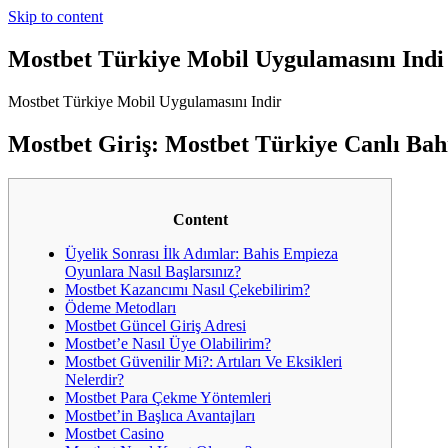
Skip to content
Mostbet Türkiye Mobil Uygulamasını Indi
Mostbet Türkiye Mobil Uygulamasını Indir
Mostbet Giriş: Mostbet Türkiye Canlı Bahis
Content
Üyelik Sonrası İlk Adımlar: Bahis Empieza
Oyunlara Nasıl Başlarsınız?
Mostbet Kazancımı Nasıl Çekebilirim?
Ödeme Metodları
Mostbet Güncel Giriş Adresi
Mostbet’e Nasıl Üye Olabilirim?
Mostbet Güvenilir Mi?: Artıları Ve Eksikleri
Nelerdir?
Mostbet Para Çekme Yöntemleri
Mostbet’in Başlıca Avantajları
Mostbet Casino