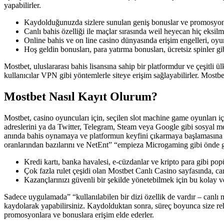
yapabilirler.
Kaydolduğunuzda sizlere sunulan geniş bonuslar ve promosyonl
Canlı bahis özelliği ile maçlar sırasında weil heyecan hiç eksilm
Online bahis ve on line casino dünyasında erişim engelleri, oyu
Hoş geldin bonusları, para yatırma bonusları, ücretsiz spinler gi
Mostbet, uluslararası bahis lisansına sahip bir platformdur ve çeşitli 
kullanıcılar VPN gibi yöntemlerle siteye erişim sağlayabilirler. Mostbet
Mostbet Nasıl Kayıt Olurum?
Mostbet, casino oyuncuları için, seçilen slot machine game oyunları iç
adreslerini ya da Twitter, Telegram, Steam veya Google gibi sosyal medy
anında bahis oynamaya ve platformun keyfini çıkarmaya başlamasına olan
oranlarından bazılarını ve NetEnt” “empieza Microgaming gibi önde ge
Kredi kartı, banka havalesi, e-cüzdanlar ve kripto para gibi pop
Çok fazla rulet çeşidi olan Mostbet Canlı Casino sayfasında, canl
Kazançlarınızı güvenli bir şekilde yönetebilmek için bu kolay ve
Sadece uygulamada” “kullanılabilen bir dizi özellik de vardır – canlı m
kaydolarak yapabilirsiniz. Kaydolduktan sonra, süreç boyunca size rehbe
promosyonlara ve bonuslara erişim elde ederler.