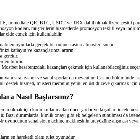
ALE, Immediate QR, BTC, USDT ve TRX dahil olmak üzere çeşitli para 
osyon kodları, müşterilerin hizmetlerde promosyon teklifi veya indirim
r elde etmek için kullanılabilir.
nabilen oyunlarla gerçek bir online casino atmosferi sunar.
nizi katlayın ve kazançlarınızı artırın.
ı gerekir.
den biridir.
i, Mostbet hesabınızdaki kazançları çekmek için kullanabileceğiniz seçen
ın yanı sıra, e-spor ve sanal sporlar da mevcuttur. Casino bölümünde ise
anlı destek hizmeti, müşteri memnuniyetini en üst düzeye çıkarmak için et
lara Nasıl Başlarsınız?
en emin olmak için kodu kullanmadan önce şartlar ve koşulları incelemesi g
ir. Bazı durumlarda, kimlik onayı gibi ek belgelerin sunulması da istene
. Bir oyuncunun sanal slot machine makinesinin arayüzüne alışması veya
rın en hareketli olanı rulet oyunudur.