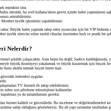
nmek mümkün olur.
bahis sitesidir, bu weil kullanıcıların güven içinde bahis yapmalarını sağ
nızı artırabilirsiniz.
Mostbet üyelik işleminizi yapabilirsiniz.
vcuttur. Büyük bahis yapmak talep eden oyuncular için bir VIP bölümü s
et üyelik sürecini sobre mobil cihazlar üzerinden hızlı ve pratik bir 
eri Nelerdir?
emmel şekilde çalışacaktır. Ama hepsi bu değil; Sadece katıldığınızda,
yle büyük ikramiyeyi yakalamak ve büyük kazanmak için birçok fırsatı
sıyla bunu akılda tutmak hayati önem taşır.
i güvenlik önlemleri uygular.
edir.
laşmaları TV hizmeti ile takip edebilirsiniz.
 sobre son şifreleme teknolojisini kullanırlar.
 kapatması ya da tamamlaması gerekir.
ulan hizmet kaliteli ve güvenilirdir. Bu inceleme ve değerlendirmeleri k
 yazılıma sahip olduğunu görmekteyiz. Bu alt yapı uzmanlar tarafından g