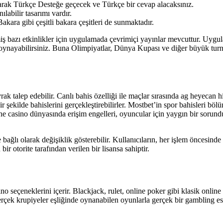
larak Türkçe Desteğe geçecek ve Türkçe bir cevap alacaksınız.
ılabilir tasarımı vardır.
ara gibi çeşitli bakara çeşitleri de sunmaktadır.
nmiş bazı etkinlikler için uygulamada çevrimiçi yayınlar mevcuttur. Uyg
is oynayabilirsiniz. Buna Olimpiyatlar, Dünya Kupası ve diğer büyük turnuv
k talep edebilir. Canlı bahis özelliği ile maçlar sırasında ag heyecan 
bir şekilde bahislerini gerçekleştirebilirler. Mostbet’in spor bahisleri b
e casino dünyasında erişim engelleri, oyuncular için yaygın bir sorundu
me bağlı olarak değişiklik gösterebilir. Kullanıcıların, her işlem öncesi
r otorite tarafından verilen bir lisansa sahiptir.
o seçeneklerini içerir. Blackjack, rulet, online poker gibi klasik online 
çek krupiyeler eşliğinde oynanabilen oyunlarla gerçek bir gambling esta