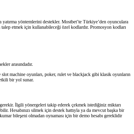
yatırma yöntemlerini destekler. Mostbet’te Türkiye’den oyunculara
 talep etmek için kullanabileceği özel kodlardır. Promosyon kodları
ekler arasındadır.
 slot machine oyunları, poker, rulet ve blackjack gibi klasik oyunların
kili bir yol sunar.
erekir. İlgili yönergeleri takip ederek çekmek istediğiniz miktarı
bilir. Hesabınızı silmek için destek hattıyla ya da mevcut başka bir
 kumar bileşeni olmadan oynaması için bir demo hesabı gereklidir