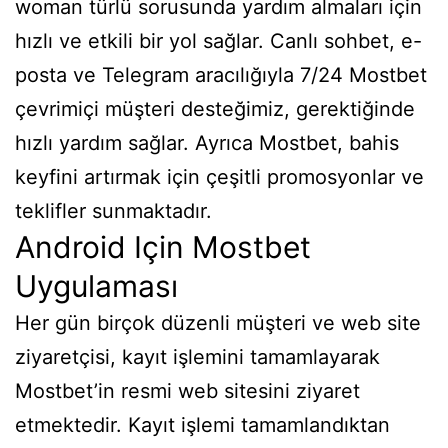
woman türlü sorusunda yardım almaları için
hızlı ve etkili bir yol sağlar. Canlı sohbet, e-
posta ve Telegram aracılığıyla 7/24 Mostbet
çevrimiçi müşteri desteğimiz, gerektiğinde
hızlı yardım sağlar. Ayrıca Mostbet, bahis
keyfini artırmak için çeşitli promosyonlar ve
teklifler sunmaktadır.
Android Için Mostbet
Uygulaması
Her gün birçok düzenli müşteri ve web site
ziyaretçisi, kayıt işlemini tamamlayarak
Mostbet’in resmi web sitesini ziyaret
etmektedir. Kayıt işlemi tamamlandıktan