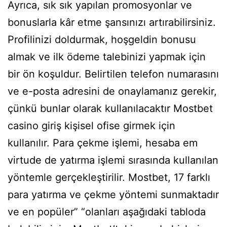
Ayrıca, sık sık yapılan promosyonlar ve
bonuslarla kâr etme şansınızı artırabilirsiniz.
Profilinizi doldurmak, hoşgeldin bonusu
almak ve ilk ödeme talebinizi yapmak için
bir ön koşuldur. Belirtilen telefon numarasını
ve e-posta adresini de onaylamanız gerekir,
çünkü bunlar olarak kullanılacaktır Mostbet
casino giriş kişisel ofise girmek için
kullanılır. Para çekme işlemi, hesaba em
virtude de yatırma işlemi sırasında kullanılan
yöntemle gerçekleştirilir. Mostbet, 17 farklı
para yatırma ve çekme yöntemi sunmaktadır
ve en popüler” “olanları aşağıdaki tabloda