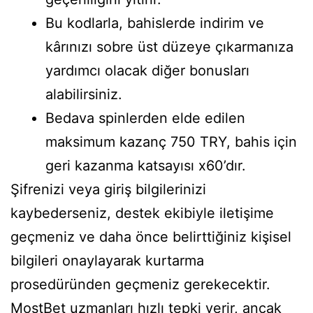
Bu kodlarla, bahislerde indirim ve
kârınızı sobre üst düzeye çıkarmanıza
yardımcı olacak diğer bonusları
alabilirsiniz.
Bedava spinlerden elde edilen
maksimum kazanç 750 TRY, bahis için
geri kazanma katsayısı x60’dır.
Şifrenizi veya giriş bilgilerinizi
kaybederseniz, destek ekibiyle iletişime
geçmeniz ve daha önce belirttiğiniz kişisel
bilgileri onaylayarak kurtarma
prosedüründen geçmeniz gerekecektir.
MostBet uzmanları hızlı tepki verir, ancak