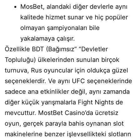
MosBet, alandaki diğer devlerle aynı
kalitede hizmet sunar ve hiç popüler
olmayan şampiyonaları bile
yakalamaya çalışır.
Özellikle BDT (Bağımsız” “Devletler
Topluluğu) ülkelerinden sunulan birçok
turnuva, Rus oyuncular için oldukça güzel
seçeneklerdir. Ve aynı UFC seçeneklerinde
sadece ana etkinlikler değil, aynı zamanda
diğer küçük yarışmalarla Fight Nights de
mevcuttur. MostBet Casino’da ücretsiz
oyun, gerçek parayla bahis oynanan slot
makinelerine benzer işlevsellikteki slotların