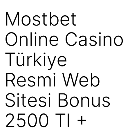
Mostbet
Skip
to
Online Casino
content
Türkiye ️
Resmi Web
Sitesi Bonus
2500 Tl +