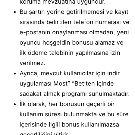
koruma mevzuatına uygundur.
Bu şartın yerine getirilmemesi ve kayıt
sırasında belirtilen telefon numarası ve
e-postanın onaylanması olmadan, yeni
oyuncu hoşgeldin bonusu alamaz ve
ilk ödeme talebinin yapılmasına izin
verilmez.
Ayrıca, mevcut kullanıcılar için i̇ndir
uygulaması Most” “Bet’ten içinde
sadakat almak programı sunulmaktadır.
İlk olarak, her bonusun geçerli bir
kullanım süresi bulunmakta ve bu süre
içerisinde ilgili bonus kullanılmazsa
geçerliliğini yitirir.