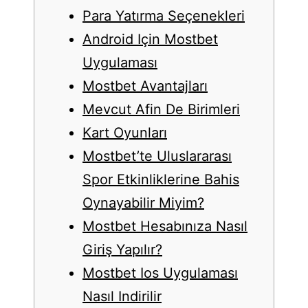
Para Yatırma Seçenekleri
Android Için Mostbet
Uygulaması
Mostbet Avantajları
Mevcut Afin De Birimleri
Kart Oyunları
Mostbet’te Uluslararası
Spor Etkinliklerine Bahis
Oynayabilir Miyim?
Mostbet Hesabınıza Nasıl
Giriş Yapılır?
Mostbet Ios Uygulaması
Nasıl Indirilir