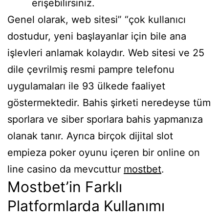
erişebilirsiniz.
Genel olarak, web sitesi” “çok kullanıcı
dostudur, yeni başlayanlar için bile ana
işlevleri anlamak kolaydır. Web sitesi ve 25
dile çevrilmiş resmi pampre telefonu
uygulamaları ile 93 ülkede faaliyet
göstermektedir. Bahis şirketi neredeyse tüm
sporlara ve siber sporlara bahis yapmanıza
olanak tanır. Ayrıca birçok dijital slot
empieza poker oyunu içeren bir online on
line casino da mevcuttur
mostbet
.
Mostbet’in Farklı
Platformlarda Kullanımı