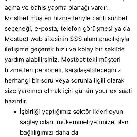
açma ve bahis yapma olanağı vardır.
Mostbet müşteri hizmetleriyle canlı sohbet
seçeneği, e-posta, telefon görüşmesi ya da
Mostbet web sitesinin SSS alanı aracılığıyla
iletişime geçerek hızlı ve kolay bir şekilde
yardım alabilirsiniz. Mostbet’teki müşteri
hizmetleri personeli, karşılaşabileceğiniz
herhangi bir soru veya sorunla ilgili olarak
size yardımcı olmak için günün your ex saati
hazırdır.
İşbirliği yaptığımız sektör lideri oyun
sağlayıcıları, mükemmeliyetimize olan
bağlılığımızı daha da