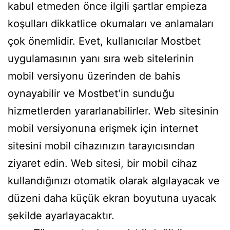
kabul etmeden önce ilgili şartlar empieza
koşulları dikkatlice okumaları ve anlamaları
çok önemlidir. Evet, kullanıcılar Mostbet
uygulamasının yanı sıra web sitelerinin
mobil versiyonu üzerinden de bahis
oynayabilir ve Mostbet’in sunduğu
hizmetlerden yararlanabilirler. Web sitesinin
mobil versiyonuna erişmek için internet
sitesini mobil cihazınızın tarayıcısından
ziyaret edin. Web sitesi, bir mobil cihaz
kullandığınızı otomatik olarak algılayacak ve
düzeni daha küçük ekran boyutuna uyacak
şekilde ayarlayacaktır.