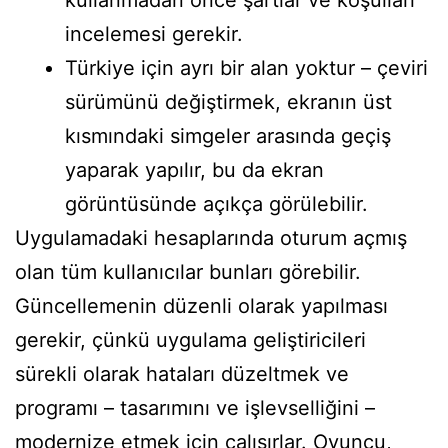
kullanmadan önce şartlar ve koşulları
incelemesi gerekir.
Türkiye için ayrı bir alan yoktur – çeviri
sürümünü değiştirmek, ekranın üst
kısmındaki simgeler arasında geçiş
yaparak yapılır, bu da ekran
görüntüsünde açıkça görülebilir.
Uygulamadaki hesaplarında oturum açmış
olan tüm kullanıcılar bunları görebilir.
Güncellemenin düzenli olarak yapılması
gerekir, çünkü uygulama geliştiricileri
sürekli olarak hataları düzeltmek ve
programı – tasarımını ve işlevselliğini –
modernize etmek için çalışırlar. Oyuncu,