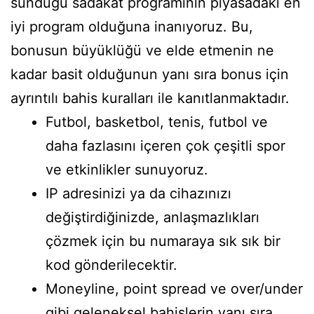
sunduğu sadakat programının piyasadaki en
iyi program olduğuna inanıyoruz. Bu,
bonusun büyüklüğü ve elde etmenin ne
kadar basit olduğunun yanı sıra bonus için
ayrıntılı bahis kuralları ile kanıtlanmaktadır.
Futbol, basketbol, tenis, futbol ve
daha fazlasını içeren çok çeşitli spor
ve etkinlikler sunuyoruz.
IP adresinizi ya da cihazınızı
değiştirdiğinizde, anlaşmazlıkları
çözmek için bu numaraya sık sık bir
kod gönderilecektir.
Moneyline, point spread ve over/under
gibi geleneksel bahislerin yanı sıra