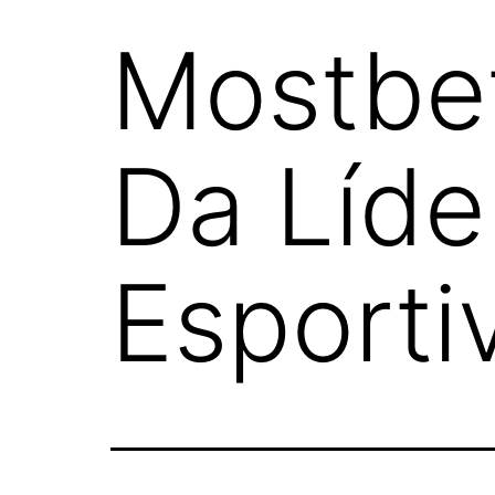
Mostbet
Skip
to
content
Da Líde
Esporti