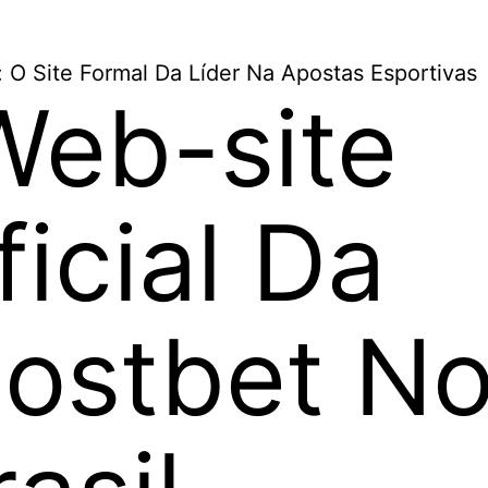
 O Site Formal Da Líder Na Apostas Esportivas
Web-site
ficial Da
ostbet N