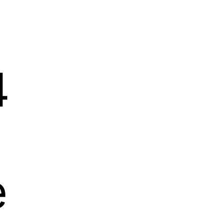
4
c
e