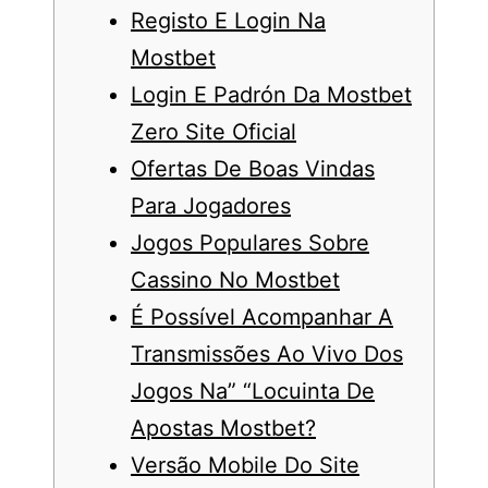
Registo E Login Na
Mostbet
Login E Padrón Da Mostbet
Zero Site Oficial
Ofertas De Boas Vindas
Para Jogadores
Jogos Populares Sobre
Cassino No Mostbet
É Possível Acompanhar A
Transmissões Ao Vivo Dos
Jogos Na” “Locuinta De
Apostas Mostbet?
Versão Mobile Do Site