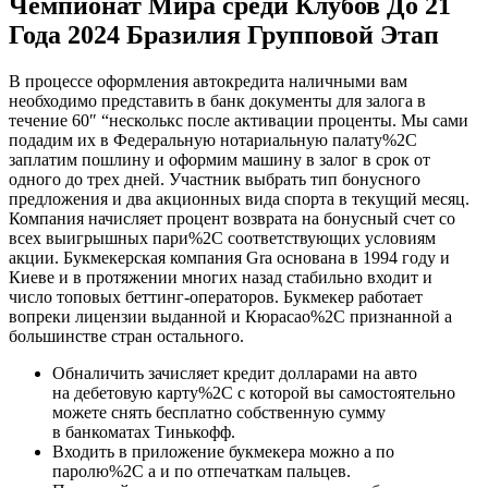
Чемпионат Мира среди Клубов До 21
Года 2024 Бразилия Групповой Этап
В процессе оформления автокредита наличными вам
необходимо представить в банк документы для залога в
течение 60″ “несколькс после активации проценты. Мы сами
подадим их в Федеральную нотариальную палату%2C
заплатим пошлину и оформим машину в залог в срок от
одного до трех дней. Участник выбрать тип бонусного
предложения и два акционных вида спорта в текущий месяц.
Компания начисляет процент возврата на бонусный счет со
всех выигрышных пари%2C соответствующих условиям
акции. Букмекерская компания Gra основана в 1994 году и
Киеве и в протяжении многих назад стабильно входит и
число топовых беттинг-операторов. Букмекер работает
вопреки лицензии выданной и Кюрасао%2C признанной а
большинстве стран остального.
Обналичить зачисляет кредит долларами на авто
на дебетовую карту%2C с которой вы самостоятельно
можете снять бесплатно собственную сумму
в банкоматах Тинькофф.
Входить в приложение букмекера можно а по
паролю%2C а и по отпечаткам пальцев.