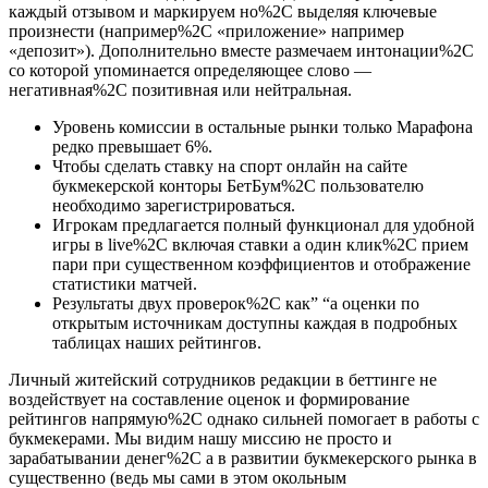
каждый отзывом и маркируем но%2C выделяя ключевые
произнести (например%2C «приложение» например
«депозит»). Дополнительно вместе размечаем интонации%2C
со которой упоминается определяющее слово —
негативная%2C позитивная или нейтральная.
Уровень комиссии в остальные рынки только Марафона
редко превышает 6%.
Чтобы сделать ставку на спорт онлайн на сайте
букмекерской конторы БетБум%2C пользователю
необходимо зарегистрироваться.
Игрокам предлагается полный функционал для удобной
игры в live%2C включая ставки а один клик%2C прием
пари при существенном коэффициентов и отображение
статистики матчей.
Результаты двух проверок%2C как” “а оценки по
открытым источникам доступны каждая в подробных
таблицах наших рейтингов.
Личный житейский сотрудников редакции в беттинге не
воздействует на составление оценок и формирование
рейтингов напрямую%2C однако сильней помогает в работы с
букмекерами. Мы видим нашу миссию не просто и
зарабатывании денег%2C а в развитии букмекерского рынка в
существенно (ведь мы сами в этом окольным