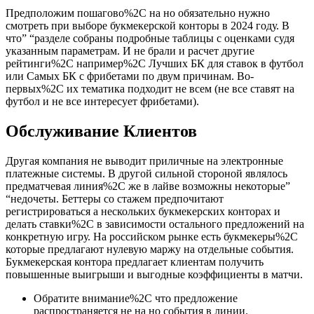
Предположим пошагово%2C на но обязательно нужно
смотреть при выборе букмекерской конторы в 2024 году. В
что” “разделе собраны подробные таблицы с оценками судя
указанным параметрам. И не брали и расчет другие
рейтинги%2C например%2C Лучших БК для ставок в футбол
или Самых БК с фрибетами по двум причинам. Во-
первых%2C их тематика подходит не всем (не все ставят на
футбол и не все интересует фрибетами).
Обслуживание Клиентов
Другая компания не выводит приличные на электронные
платежные системы. В другой сильной стороной являлось
предматчевая линия%2C же в лайве возможны некоторые”
“недочеты. Беттеры со стажем предпочитают
регистрироваться а нескольких букмекерских конторах и
делать ставки%2C в зависимости остального предложений на
конкретную игру. На российском рынке есть букмекеры%2C
которые предлагают нулевую маржу на отдельные события.
Букмекерская контора предлагает клиентам получить
повышенные выигрыши и выгодные коэффициенты в матчи.
Обратите внимание%2C что предложение
распространяется не на но события в линии.