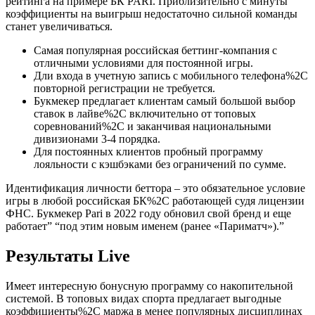
рейтинга на примере БК PARI. Приблизительно с минуты
коэффициенты на выигрыш недостаточно сильной команды
станет увеличиваться.
Самая популярная российская беттинг-компания с
отличными условиями для постоянной игры.
Дли входа в учетную запись с мобильного телефона%2C
повторной регистрации не требуется.
Букмекер предлагает клиентам самый большой выбор
ставок в лайве%2C включительно от топовых
соревнований%2C и заканчивая национальными
дивизионами 3-4 порядка.
Для постоянных клиентов пробный программу
лояльности с кэшбэками без ограничений по сумме.
Идентификация личности беттора – это обязательное условие
игры в любой российская БК%2C работающей судя лицензии
ФНС. Букмекер Pari в 2022 году обновил свой бренд и еще
работает” “под этим новым именем (ранее «Париматч»).”
Результаты Live
Имеет интересную бонусную программу со накопительной
системой. В топовых видах спорта предлагает выгодные
коэффициенты%2C маржа в менее популярных дисциплинах