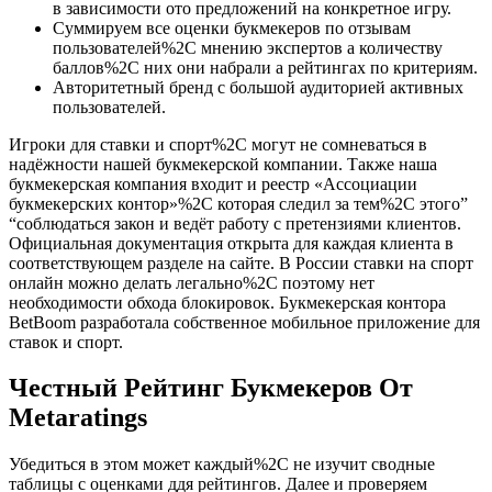
в зависимости ото предложений на конкретное игру.
Суммируем все оценки букмекеров по отзывам
пользователей%2C мнению экспертов а количеству
баллов%2C них они набрали а рейтингах по критериям.
Авторитетный бренд с большой аудиторией активных
пользователей.
Игроки для ставки и спорт%2C могут не сомневаться в
надёжности нашей букмекерской компании. Также наша
букмекерская компания входит и реестр «Ассоциации
букмекерских контор»%2C которая следил за тем%2C этого”
“соблюдаться закон и ведёт работу с претензиями клиентов.
Официальная документация открыта для каждая клиента в
соответствующем разделе на сайте. В России ставки на спорт
онлайн можно делать легально%2C поэтому нет
необходимости обхода блокировок. Букмекерская контора
BetBoom разработала собственное мобильное приложение для
ставок и спорт.
Честный Рейтинг Букмекеров От
Metaratings
Убедиться в этом может каждый%2C не изучит сводные
таблицы с оценками ддя рейтингов. Далее и проверяем