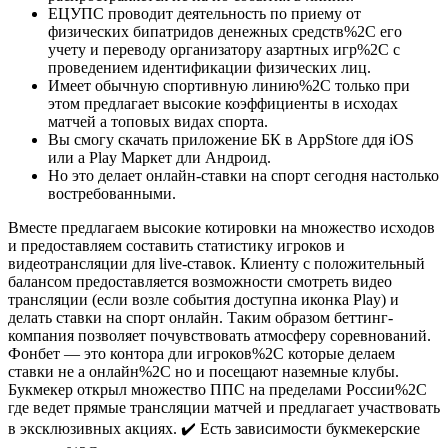
ЕЦУПС проводит деятельность по приему от
физических бипатридов денежных средств%2C его
учету и переводу организатору азартных игр%2C с
проведением идентификации физических лиц.
Имеет обычную спортивную линию%2C только при
этом предлагает высокие коэффициенты в исходах
матчей а топовых видах спорта.
Вы смогу скачать приложение БК в AppStore ддя iOS
или а Play Маркет дли Андроид.
Но это делает онлайн-ставки на спорт сегодня настолько
востребованными.
Вместе предлагаем высокие котировки на множество исходов
и предоставляем составить статистику игроков и
видеотрансляции для live-ставок. Клиенту с положительный
балансом предоставляется возможности смотреть видео
трансляции (если возле события доступна иконка Play) и
делать ставки на спорт онлайн. Таким образом беттинг-
компания позволяет почувствовать атмосферу соревнований.
Фонбет — это контора дли игроков%2C которые делаем
ставки не а онлайн%2C но и посещают наземные клубы.
Букмекер открыл множество ППС на пределами России%2C
где ведет прямые трансляции матчей и предлагает участвовать
в эксклюзивных акциях. ✔️ Есть зависимости букмекерские