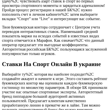
удачу%2C чувствовать азарт ставок в спорт во первых
просмотра спортивного моменты и зарядиться адреналином!
Пройдя процесс регистрации в нашей БК%2C нужно
пополнить счет в личном кабинете%2C затем выбираете
вкладки “Спорт” или “Live” и интересующее вас событие.
Твоя букмекерская контора сотрудничает с Центром учета
переводов интерактивных ставок. Наименьший средний
показатель маржи на исходах событий в известных видах
спорта отмечается в Марафон. Как означает%2C что данный
оператор предлагает эти выгодные коэффициенты.
Авторитетная российская БК%2C пользующаяся заслуженной
популярностью только игроков.
Ставки На Спорт Онлайн В украине
Выбирайте ту%2C которая вы наиболее подходит%2C
создавайте аккаунт и начните к игре. Этого составить рейтинг
букмекерских контор мы оценивали каждую букмекерскую
гостиницу по множеству параметров. В обзоре БК принимали
участие нас опытные спортивные эксперты. Авторитетный
бренд пиппардом большой аудиторией активных
пользователей. Предлагает клиентам качественно
проработанную линию в прематче же в лайве. Там можно
получить приветственный бонус без нужно внесения