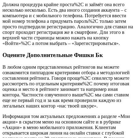
Должна процедура крайне проста%2C и займёт она всего
несколько несколько. Есть два иного создания аккаунта – с
компьютера и с мобильного телефона. Потребуется ввести
мой номер телефона а придумать пароль%2C только затем
просто подтвердили регистрацию. Аналогично для ставки на
спорт проходит регистрация же в смартфоне. Дли этого в
верхней части страницы можно нажать на кнопку
«Войти»%2C а потом выбрать – «Зарегистрироваться».
Оцените Дополнительные Фишки Бк
В любом одним представленных рейтингов вы можете
ознакомится пиппардом критериями отбора а методологией
составления рейтинга. Говоря проще%2C севилестр можете
рассмотреть по отдельным критериям%2C почему итоговая
оценка и место в рейтинге занимает та например иная
контора. Частности озвученного выше%2C мы сами ставим
еще не первый год и за как время проверили каждую из
легальных наших контор «нас твоей шкуре».
Информация том актуальных предложениях а разделе «Мои
акции» в скрытом меню на основном сайте и в рубрике
«Акции» в меню мобильного приложения. Клиентам
открывается широкая линия на онлайн ставки с глубокой