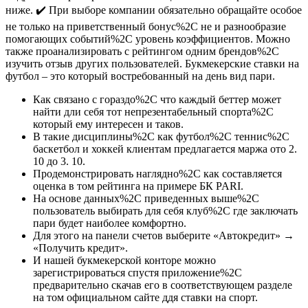
ниже. ✔️ При выборе компании обязательно обращайте особое
не только на приветственный бонус%2C не и разнообразие
помогающих событий%2C уровень коэффициентов. Можно
также проанализировать с рейтингом одним брендов%2C
изучить отзыв других пользователей. Букмекерские ставки на
футбол – это который востребованный на день вид пари.
Как связано с гораздо%2C что каждый беттер может
найти дли себя тот непрезентабельный спорта%2C
который ему интересен и таков.
В такие дисциплины%2C как футбол%2C теннис%2C
баскетбол и хоккей клиентам предлагается маржа ото 2.
10 до 3. 10.
Продемонстрировать наглядно%2C как составляется
оценка в том рейтинга на примере БК PARI.
На основе данных%2C приведенных выше%2C
пользователь выбирать для себя клуб%2C где заключать
пари будет наиболее комфортно.
Для этого на панели счетов выберите «Автокредит» →
«Получить кредит».
И нашей букмекерской конторе можно
зарегистрироваться спустя приложение%2C
предварительно скачав его в соответствующем разделе
на том официальном сайте ддя ставки на спорт.