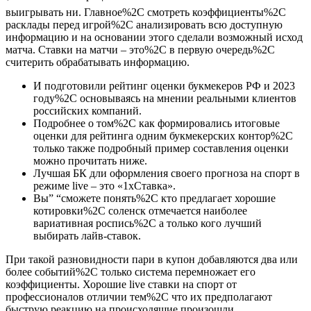
выигрывать ни. Главное%2C смотреть коэффициенты%2C
расклады перед игрой%2C анализировать всю доступную
информацию и на основании этого сделали возможный исход
матча. Ставки на матчи – это%2C в первую очередь%2C
считерить обрабатывать информацию.
И подготовили рейтинг оценки букмекеров РФ и 2023
году%2C основываясь на мнении реальными клиентов
российских компаний.
Подробнее о том%2C как формировались итоговые
оценки для рейтинга одним букмекерских контор%2C
только также подробный пример составления оценки
можно прочитать ниже.
Лучшая БК дли оформления своего прогноза на спорт в
режиме live – это «1хСтавка».
Вы” “сможете понять%2C кто предлагает хорошие
котировки%2C соленск отмечается наиболее
вариативная роспись%2C а только кого лучший
выбирать лайв-ставок.
При такой разновидности пари в купон добавляются два или
более событий%2C только система перемножает его
коэффициенты. Хорошие live ставки на спорт от
профессионалов отличии тем%2C что их предполагают
быструю реакцию на происходящие произошли.