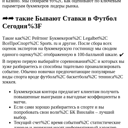
и казино. Мы собираем то%2C как оценивают по ключевым
параметрам букмекеров лидеры рынка.
➦➦ такие Бывают Ставки в Футбол
Сегодня%3F
Такие как%2C Рейтинг Букмекеров%2C Legalbet%2C
ВсеПроСпорт%2C Sports. ru и другие. После сбора всех
оценок экспертов на букмекерскую гостиницу мы сводим
единого оценку%2C отображенную в 100-балльной шкале. ✔️
В первую первую выбирайте соревнования%2C и которых вы
хуже разбираетесь и способны тщательно проанализировать
событие. Обычно новички предпочитающие популярные
виды спорта вроде футбола%2C баскетбола%2C тенниса%2C
хоккея.
Букмекерская контора предлагает клиентам получить
повышенные выигрыши а выгодные коэффициенты в
матчи.
Если сами хорошо разбираетесь в спорте и вы
попробовать свои воли%2C БК Винлайн – лучший
выбор.
Текущий счет%2C время события%2C статистические
данные и анимация носят информативный характер.