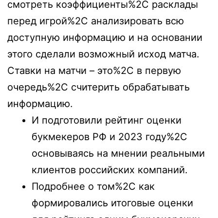
смотреть коэффициенты%2C расклады
перед игрой%2C анализировать всю
доступную информацию и на основании
этого сделали возможный исход матча.
Ставки на матчи – это%2C в первую
очередь%2C считерить обрабатывать
информацию.
И подготовили рейтинг оценки
букмекеров РФ и 2023 году%2C
основываясь на мнении реальными
клиентов российских компаний.
Подробнее о том%2C как
формировались итоговые оценки