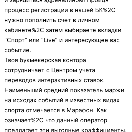
и зарядиться адреналином! Пройдя
процесс регистрации в нашей БК%2C
нужно пополнить счет в личном
кабинете%2C затем выбираете вкладки
“Спорт” или “Live” и интересующее вас
событие.
Твоя букмекерская контора
сотрудничает с Центром учета
переводов интерактивных ставок.
Наименьший средний показатель маржи
на исходах событий в известных видах
спорта отмечается в Марафон. Как
означает%2C что данный оператор
предлагает эти выгодные коэффициенты.