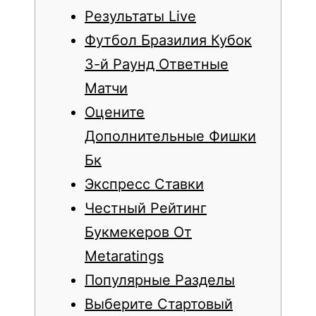
Результаты Live
Футбол Бразилия Кубок
3-й Раунд Ответные
Матчи
Оцените
Дополнительные Фишки
Бк
Экспресс Ставки
Честный Рейтинг
Букмекеров От
Metaratings
Популярные Разделы
Выберите Стартовый