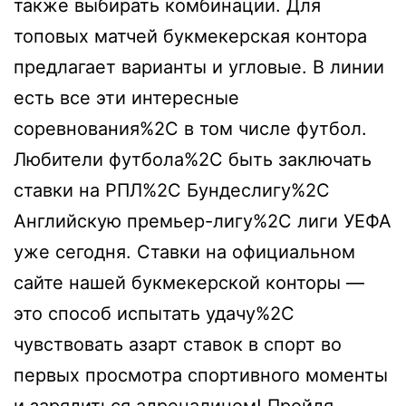
также выбирать комбинации. Для
топовых матчей букмекерская контора
предлагает варианты и угловые. В линии
есть все эти интересные
соревнования%2C в том числе футбол.
Любители футбола%2C быть заключать
ставки на РПЛ%2C Бундеслигу%2C
Английскую премьер-лигу%2C лиги УЕФА
уже сегодня. Ставки на официальном
сайте нашей букмекерской конторы —
это способ испытать удачу%2C
чувствовать азарт ставок в спорт во
первых просмотра спортивного моменты