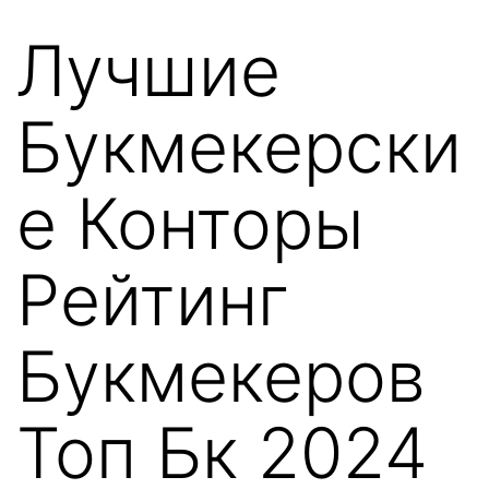
Лучшие
Skip
to
Букмекерски
content
е Конторы
Рейтинг
Букмекеров
Топ Бк 2024