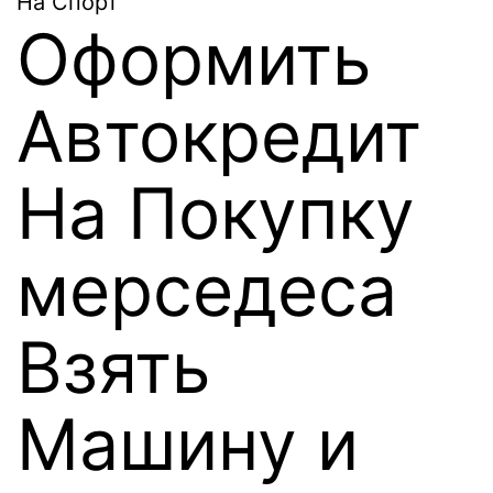
На Спорт
Оформить
Автокредит
На Покупку
мерседеса
Взять
Машину и