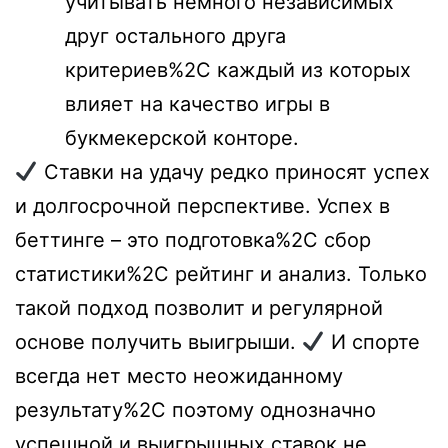
учитывать немного независимых
друг остального друга
критериев%2C каждый из которых
влияет на качество игры в
букмекерской конторе.
Ставки на удачу редко приносят успех
и долгосрочной перспективе. Успех в
беттинге – это подготовка%2C сбор
статистики%2C рейтинг и анализ. Только
такой подход позволит и регулярной
основе получить выигрыши.
И спорте
всегда нет место неожиданному
результату%2C поэтому однозначно
успешной и выигрышных ставок не