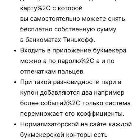
карту%2C с которой
вы самостоятельно можете снять
бесплатно собственную сумму
в банкоматах Тинькофф.
Входить в приложение букмекера
можно а по паролю%2C а и по
отпечаткам пальцев.
При такой разновидности пари в
купон добавляются два например
более событий%2C только система
перемножает его коэффициенты.
Нормализаторской на сайте каждой
букмекерской конторы есть