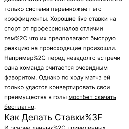
только система перемножает его
коэффициенты. Хорошие live ставки на
спорт от профессионалов отличии
тем%2C что их предполагают быструю
реакцию на происходящие произошли.
Например%2C перед незадолго встречи
одна команда считается очевидным
фаворитом. Однако по ходу матча ей
только удастся конвертировать свои
преимущества в голы
мостбет скачать
бесплатно
.
Как Делать Ставки%3F
И основе данных%2C приведенных