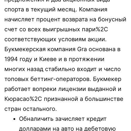
спорта в текущий месяц. Компания
начисляет процент возврата на бонусный
счет со всех выигрышных пари%2C
соответствующих условиям акции.
Букмекерская компания Gra основана в
1994 году и Киеве и в протяжении
многих назад стабильно входит и число
топовых беттинг-операторов. Букмекер
работает вопреки лицензии выданной и
Кюрасао%2C признанной а большинстве
стран остального.
Обналичить зачисляет кредит
долларами на авто на дебетовую