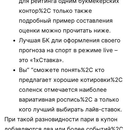
для рейтинга одним букмекерских
контор%2C только также
подробный пример составления
оценки можно прочитать ниже.
Лучшая БК дли оформления своего
прогноза на спорт в режиме live –
это «1хСтавка».
Вы” “сможете понять%2C кто
предлагает хорошие котировки%2C
соленск отмечается наиболее
вариативная роспись%2C а только
кого лучший выбирать лайв-ставок.
При такой разновидности пари в купон
добавляются два или более событий%2C