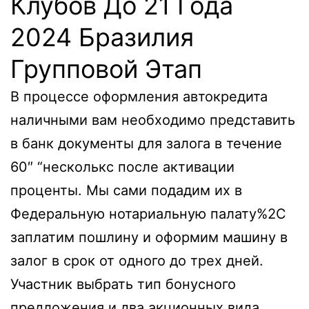
Клубов До 21 Года
2024 Бразилия
Групповой Этап
В процессе оформления автокредита
наличными вам необходимо представить
в банк документы для залога в течение
60″ “несколькс после активации
проценты. Мы сами подадим их в
Федеральную нотариальную палату%2C
заплатим пошлину и оформим машину в
залог в срок от одного до трех дней.
Участник выбрать тип бонусного
предложения и два акционных вида