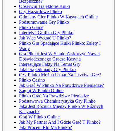
Bezpieczna?”
Obserwuj Trajektorie Kulki
Gry Hazardowe Plinko
Odmiany Gier Plinko W Kasynach Online
Podsumowanie Gry Plinko
Plinko Game
Interfejs I Grafika Gry Plinko
Jak Więc Wygrać U Plinko?
Plinko Gra Spadające Kulki Plinko: Zalety I
Wady
Gra Plinko Jest W Stanie Zaskoczyć Nawet
Doświadczonego Gracza Kasyna
Interesujące Fakty Na Temat Gry
Jakie Są Odmiany Gry Plinko?
Czy Plinko Można Uznać Za Uczciwą Grę?
Plinko Casino
Jak Grać W Plinko Na Prawdziwe Pieniądze?
Zagraj W Plinko Online
Plinko Grać Na Prawdziwe Pieniądze
Podstawowa Charakterystyka Gry Plinko
Jaka Jest Różnica Między Plinko W Różnych
Kasynach?
Graj W Plinko Online
Jak My Partner And I Gdzie Grać T Plinko?
Jaki Procent Rtp Ma Plinko?