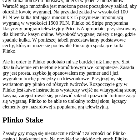
Gdy kulka dotrze do podstawy, uderza w jeden z mnożników.
Wartość tego mnożnika jest mnożona przez początkowy zakład, aby
określić kwotę wygranej. Na przykład zakład w wysokości 100
PLN we kulka trafiająca mnożnik x15 przyniesie imponującą
wygraną w wysokości 1500 PLN. Plinko od Stripe przypomina
klasyczny program telewizyjny Price is Appropriate, przystosowany
dla klientów kasyn online. Wysokość wygranej zależy z tego, gdzie
spadnie kulka. W poniższej tabeli przedstawiamy podstawowe
cechy, którymi może się pochwalić Pinko gra spadające kulki
Plinko.
Ale in order to Plinko podobało mi się bardziej niż inne gry. Slot
działa świetnie em telefonie komórkowym we komputerze. Zasada
gry jest prosta, szybko ją opanowałem my partner and i już
wygrałem trochę pieniędzy na kieszonkowe. Przyjrzyjmy się
wariantom gry plinko od różnych twórców. Rozpoczęcie gry w
Plinko jest łatwe instructions wystarczy wejść na wiarygodną stronę
kasyna, zarejestrować się, postawić zakład i pozwolić fortunie zająć
się wygraną. Plinko to be able to unikalny rodzaj slotu, łączący
elementy gry hazardowej z popularną grą telewizyjną.
Plinko Stake
Zasady gry mogą się nieznacznie różnić t zależności od Plinko
casino i konkretnej gry. Na przykład w niektórych grach Plinko