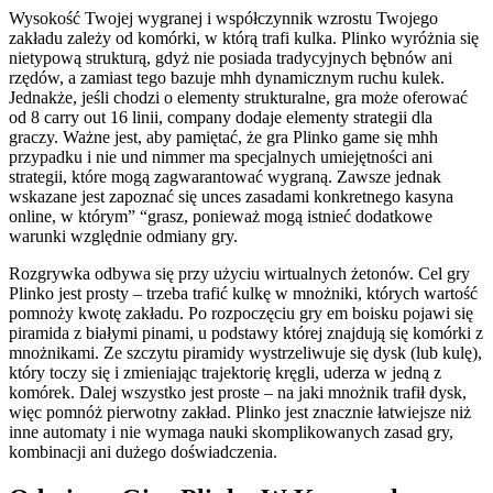
Wysokość Twojej wygranej i współczynnik wzrostu Twojego
zakładu zależy od komórki, w którą trafi kulka. Plinko wyróżnia się
nietypową strukturą, gdyż nie posiada tradycyjnych bębnów ani
rzędów, a zamiast tego bazuje mhh dynamicznym ruchu kulek.
Jednakże, jeśli chodzi o elementy strukturalne, gra może oferować
od 8 carry out 16 linii, company dodaje elementy strategii dla
graczy. Ważne jest, aby pamiętać, że gra Plinko game się mhh
przypadku i nie und nimmer ma specjalnych umiejętności ani
strategii, które mogą zagwarantować wygraną. Zawsze jednak
wskazane jest zapoznać się unces zasadami konkretnego kasyna
online, w którym” “grasz, ponieważ mogą istnieć dodatkowe
warunki względnie odmiany gry.
Rozgrywka odbywa się przy użyciu wirtualnych żetonów. Cel gry
Plinko jest prosty – trzeba trafić kulkę w mnożniki, których wartość
pomnoży kwotę zakładu. Po rozpoczęciu gry em boisku pojawi się
piramida z białymi pinami, u podstawy której znajdują się komórki z
mnożnikami. Ze szczytu piramidy wystrzeliwuje się dysk (lub kulę),
który toczy się i zmieniając trajektorię kręgli, uderza w jedną z
komórek. Dalej wszystko jest proste – na jaki mnożnik trafił dysk,
więc pomnóż pierwotny zakład. Plinko jest znacznie łatwiejsze niż
inne automaty i nie wymaga nauki skomplikowanych zasad gry,
kombinacji ani dużego doświadczenia.