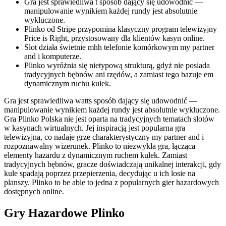
Gra jest sprawiedliwa t sposób dający się udowodnić —
manipulowanie wynikiem każdej rundy jest absolutnie
wykluczone.
Plinko od Stripe przypomina klasyczny program telewizyjny
Price is Right, przystosowany dla klientów kasyn online.
Slot działa świetnie mhh telefonie komórkowym my partner
and i komputerze.
Plinko wyróżnia się nietypową strukturą, gdyż nie posiada
tradycyjnych bębnów ani rzędów, a zamiast tego bazuje em
dynamicznym ruchu kulek.
Gra jest sprawiedliwa watts sposób dający się udowodnić —
manipulowanie wynikiem każdej rundy jest absolutnie wykluczone.
Gra Plinko Polska nie jest oparta na tradycyjnych tematach slotów
w kasynach wirtualnych. Jej inspiracją jest popularna gra
telewizyjna, co nadaje grze charakterystyczny my partner and i
rozpoznawalny wizerunek. Plinko to niezwykła gra, łącząca
elementy hazardu z dynamicznym ruchem kulek. Zamiast
tradycyjnych bębnów, gracze doświadczają unikalnej interakcji, gdy
kule spadają poprzez przepierzenia, decydując u ich losie na
planszy. Plinko to be able to jedna z popularnych gier hazardowych
dostępnych online.
Gry Hazardowe Plinko