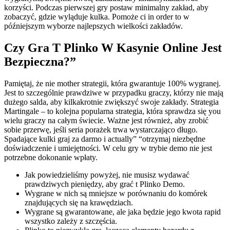
korzyści. Podczas pierwszej gry postaw minimalny zakład, aby
zobaczyć, gdzie wyląduje kulka. Pomoże ci in order to w
późniejszym wyborze najlepszych wielkości zakładów.
Czy Gra T Plinko W Kasynie Online Jest
Bezpieczna?”
Pamiętaj, że nie mother strategii, która gwarantuje 100% wygranej.
Jest to szczególnie prawdziwe w przypadku graczy, którzy nie mają
dużego salda, aby kilkakrotnie zwiększyć swoje zakłady. Strategia
Martingale – to kolejna popularna strategia, która sprawdza się you
wielu graczy na całym świecie. Ważne jest również, aby zrobić
sobie przerwę, jeśli seria porażek trwa wystarczająco długo.
Spadające kulki graj za darmo i actually” “otrzymaj niezbędne
doświadczenie i umiejętności. W celu gry w trybie demo nie jest
potrzebne dokonanie wpłaty.
Jak powiedzieliśmy powyżej, nie musisz wydawać
prawdziwych pieniędzy, aby grać t Plinko Demo.
Wygrane w nich są mniejsze w porównaniu do komórek
znajdujących się na krawędziach.
Wygrane są gwarantowane, ale jaka będzie jego kwota rapid
wszystko zależy z szczęścia.