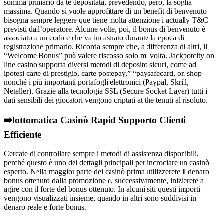
somma primario da te depositata, prevedendo, però, la soglia
massima. Quando si vuole approfittare di un benefit di benvenuto
bisogna sempre leggere que tiene molta attenzione i actually T&C
previsti dall’operatore. Alcune volte, poi, il bonus di benvenuto è
associato a un codice che va incastrato durante la epoca di
registrazione primario. Ricorda sempre che, a differenza di altri, il
“Welcome Bonus” può valere riscosso solo mi volta. Jackpotcity on
line casino supporta diversi metodi di deposito sicuri, come ad
ipotesi carte di prestigio, carte postepay,” “paysafecard, on shop
nonché i più importanti portafogli elettronici (Paypal, Skrill,
Neteller). Grazie alla tecnologia SSL (Secure Socket Layer) tutti i
dati sensibili dei giocatori vengono criptati at the tenuti al risoluto.
➡️lottomatica Casinò Rapid Supporto Clienti
Efficiente
Cercate di controllare sempre i metodi di assistenza disponibili,
perché questo è uno dei dettagli principali per incrociare un casinò
esperto. Nella maggior parte dei casinò prima utilizzerete il denaro
bonus ottenuto dalla promozione e, successivamente, inizierete a
agire con il forte del bonus ottenuto. In alcuni siti questi importi
vengono visualizzati insieme, quando in altri sono suddivisi in
denaro reale e forte bonus.