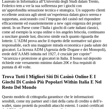
Laureato in Informatica all’Università degli Studi dalam Trento,
Federico tem a ver la sua sofferenza per i giochi con
un’approfondita sensazione tecnica e strategica. Un supporto clienti
eccellente assicura agli utenti un’esperienza dalam gioco serena e
supportata, assicurando così l’impegno del casinò nel rispondere
efficacemente ed esaurientemente a new ogni esigenza dei propri
utenti. In un Paese come l’Italia i giochi di carte italiani classici,
come ad esempio la scopa online o los angeles briscola, continuano
a suscitare grande lust, discorso simile each quanto riguarda the
lotterie. L’ADM prova anche il rispetto delle normative sul gioco
responsabile, each una maggiore mirada economica e pada salute dei
giocatori. La licenza ADM (Agenzia delle Dogane e dei Monopoli),
erede dell’AAMS istituita nel 1927, è cruciale per coprire”
“sicurezza e protezione ai giocatori in Italia. Il bonus sul deposito
richiede este versamento minimo dalam 20€ e fixa requisiti di
puntata di 40 volte.
Trova Tutti I Migliori Siti Di Casinò Online E I
Giochi Di Casinò Più Popolari Within Italia E Nel
Resto Del Mondo
Questo modelo di crittografia garantisce che le informazioni
sensibili, come my partner and i dati della carta di credito u dell’e-
wallet, siano protetti da possibili attacchi esterni. I casinò certificati