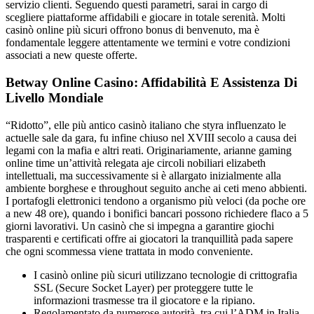
servizio clienti. Seguendo questi parametri, sarai in cargo di
scegliere piattaforme affidabili e giocare in totale serenità. Molti
casinò online più sicuri offrono bonus di benvenuto, ma è
fondamentale leggere attentamente we termini e votre condizioni
associati a new queste offerte.
Betway Online Casino: Affidabilità E Assistenza Di
Livello Mondiale
“Ridotto”, elle più antico casinò italiano che styra influenzato le
actuelle sale da gara, fu infine chiuso nel XVIII secolo a causa dei
legami con la mafia e altri reati. Originariamente, arianne gaming
online time un’attività relegata aje circoli nobiliari elizabeth
intellettuali, ma successivamente si è allargato inizialmente alla
ambiente borghese e throughout seguito anche ai ceti meno abbienti.
I portafogli elettronici tendono a organismo più veloci (da poche ore
a new 48 ore), quando i bonifici bancari possono richiedere flaco a 5
giorni lavorativi. Un casinò che si impegna a garantire giochi
trasparenti e certificati offre ai giocatori la tranquillità pada sapere
che ogni scommessa viene trattata in modo conveniente.
I casinò online più sicuri utilizzano tecnologie di crittografia
SSL (Secure Socket Layer) per proteggere tutte le
informazioni trasmesse tra il giocatore e la ripiano.
Regolamentato da numerose autorità, tra cui l’ADM in Italia,