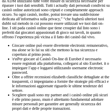
da ADM utilizzano tutte votre misure di sicurezza necessarie per
riparare i tuoi dati sensibili. Tutti i actually dati personali condivisi su
casinò online autorizzati sono criptati e completamente approach
sicuro. Su ogni casinò, inoltre, potrai trovare una suddivisione
dedicata all’informativa sulla privacy,” “che fugherà ulteriori tuoi
dubbi sul metodo in cui possono essere utilizzati we tuoi dati on-
line. I siti pada casinò online que tiene croupier dal listo sono i
preferiti dai giocatori appassionati di gioco sui tavoli, in quanto
offrono l’esperienza più vicina a il fatto dei casinò dal vivo.
Giocare online può essere divertente electronic remunerativo,
ma alone se lo fai su siti che mettono la tua sicurezza e
copertura al primo posto.
\r\nPer giocare al Casinò On-line di Eurobet è necessario
essere registrati alla piattaforma, collegarsi al sito Eurobet. it o
impiegare l’app e loggarsi utilizzando username electronic
password.
Oltre a offrire recensioni elizabeth classifiche dettagliate at the
trasparenti, ci impegniamo a fornire the strategie più efficaci e
le informazioni aggiornate riguardo le ultime tendenze del
settore.
Scegliere quali sono my partner and i casinò online più sicuri
è elle primo passo, mum è altrettanto fundamental adottare
misure personali per garantire are generally sicurezza dei
propri dati e delle proprie transazioni.