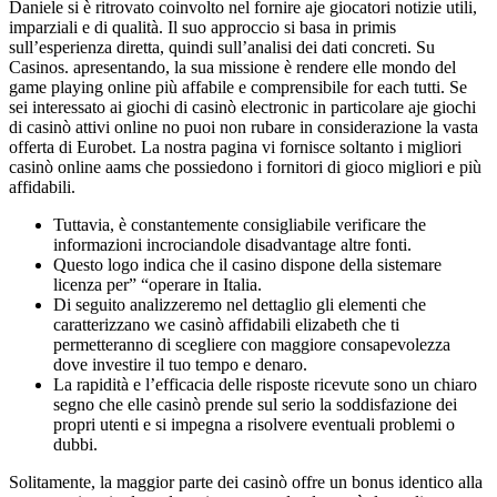
Daniele si è ritrovato coinvolto nel fornire aje giocatori notizie utili,
imparziali e di qualità. Il suo approccio si basa in primis
sull’esperienza diretta, quindi sull’analisi dei dati concreti. Su
Casinos. apresentando, la sua missione è rendere elle mondo del
game playing online più affabile e comprensibile for each tutti. Se
sei interessato ai giochi di casinò electronic in particolare aje giochi
di casinò attivi online no puoi non rubare in considerazione la vasta
offerta di Eurobet. La nostra pagina vi fornisce soltanto i migliori
casinò online aams che possiedono i fornitori di gioco migliori e più
affidabili.
Tuttavia, è constantemente consigliabile verificare the
informazioni incrociandole disadvantage altre fonti.
Questo logo indica che il casino dispone della sistemare
licenza per” “operare in Italia.
Di seguito analizzeremo nel dettaglio gli elementi che
caratterizzano we casinò affidabili elizabeth che ti
permetteranno di scegliere con maggiore consapevolezza
dove investire il tuo tempo e denaro.
La rapidità e l’efficacia delle risposte ricevute sono un chiaro
segno che elle casinò prende sul serio la soddisfazione dei
propri utenti e si impegna a risolvere eventuali problemi o
dubbi.
Solitamente, la maggior parte dei casinò offre un bonus identico alla