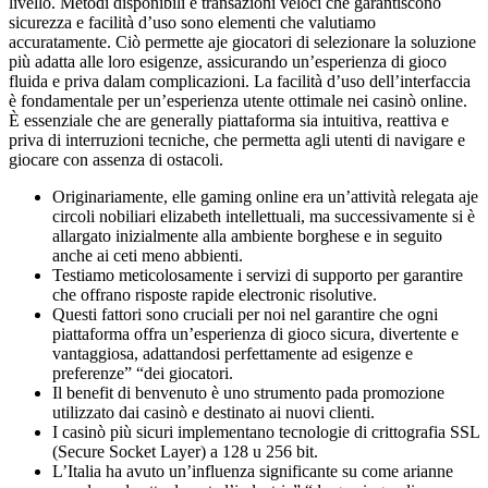
livello. Metodi disponibili e transazioni veloci che garantiscono
sicurezza e facilità d’uso sono elementi che valutiamo
accuratamente. Ciò permette aje giocatori di selezionare la soluzione
più adatta alle loro esigenze, assicurando un’esperienza di gioco
fluida e priva dalam complicazioni. La facilità d’uso dell’interfaccia
è fondamentale per un’esperienza utente ottimale nei casinò online.
È essenziale che are generally piattaforma sia intuitiva, reattiva e
priva di interruzioni tecniche, che permetta agli utenti di navigare e
giocare con assenza di ostacoli.
Originariamente, elle gaming online era un’attività relegata aje
circoli nobiliari elizabeth intellettuali, ma successivamente si è
allargato inizialmente alla ambiente borghese e in seguito
anche ai ceti meno abbienti.
Testiamo meticolosamente i servizi di supporto per garantire
che offrano risposte rapide electronic risolutive.
Questi fattori sono cruciali per noi nel garantire che ogni
piattaforma offra un’esperienza di gioco sicura, divertente e
vantaggiosa, adattandosi perfettamente ad esigenze e
preferenze” “dei giocatori.
Il benefit di benvenuto è uno strumento pada promozione
utilizzato dai casinò e destinato ai nuovi clienti.
I casinò più sicuri implementano tecnologie di crittografia SSL
(Secure Socket Layer) a 128 u 256 bit.
L’Italia ha avuto un’influenza significante su come arianne