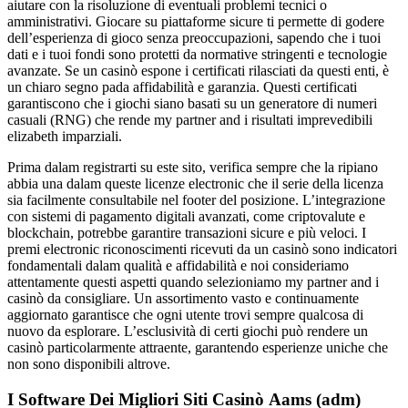
aiutare con la risoluzione di eventuali problemi tecnici o
amministrativi. Giocare su piattaforme sicure ti permette di godere
dell’esperienza di gioco senza preoccupazioni, sapendo che i tuoi
dati e i tuoi fondi sono protetti da normative stringenti e tecnologie
avanzate. Se un casinò espone i certificati rilasciati da questi enti, è
un chiaro segno pada affidabilità e garanzia. Questi certificati
garantiscono che i giochi siano basati su un generatore di numeri
casuali (RNG) che rende my partner and i risultati imprevedibili
elizabeth imparziali.
Prima dalam registrarti su este sito, verifica sempre che la ripiano
abbia una dalam queste licenze electronic che il serie della licenza
sia facilmente consultabile nel footer del posizione. L’integrazione
con sistemi di pagamento digitali avanzati, come criptovalute e
blockchain, potrebbe garantire transazioni sicure e più veloci. I
premi electronic riconoscimenti ricevuti da un casinò sono indicatori
fondamentali dalam qualità e affidabilità e noi consideriamo
attentamente questi aspetti quando selezioniamo my partner and i
casinò da consigliare. Un assortimento vasto e continuamente
aggiornato garantisce che ogni utente trovi sempre qualcosa di
nuovo da esplorare. L’esclusività di certi giochi può rendere un
casinò particolarmente attraente, garantendo esperienze uniche che
non sono disponibili altrove.
I Software Dei Migliori Siti Casinò Aams (adm)