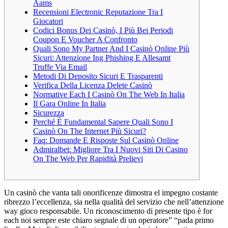
Aams
Recensioni Electronic Reputazione Tra I
Giocatori
Codici Bonus Dei Casinò, I Più Bei Periodi
Coupon E Voucher A Confronto
Quali Sono My Partner And I Casinò Online Più
Sicuri: Attenzione Ing Phishing E Allesamt
Truffe Via Email
Metodi Di Deposito Sicuri E Trasparenti
Verifica Della Licenza Delete Casinò
Normative Each I Casinò On The Web In Italia
Il Gara Online In Italia
Sicurezza
Perché È Fundamental Sapere Quali Sono I
Casinò On The Internet Più Sicuri?
Faq: Domande E Risposte Sul Casinò Online
Admiralbet: Migliore Tra I Nuovi Siti Di Casino
On The Web Per Rapidità Prelievi
Un casinò che vanta tali onorificenze dimostra el impegno costante
ribrezzo l’eccellenza, sia nella qualità del servizio che nell’attenzione
way gioco responsabile. Un riconoscimento di presente tipo è for
each noi sempre este chiaro segnale di un operatore” “pada primo