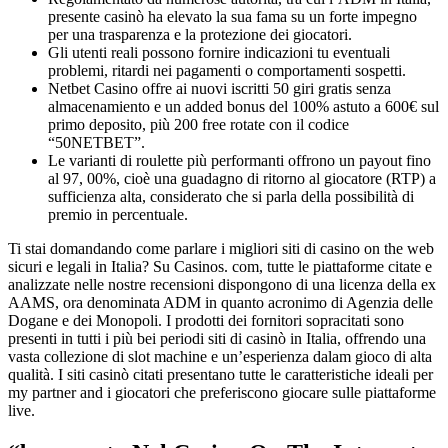
presente casinò ha elevato la sua fama su un forte impegno
per una trasparenza e la protezione dei giocatori.
Gli utenti reali possono fornire indicazioni tu eventuali
problemi, ritardi nei pagamenti o comportamenti sospetti.
Netbet Casino offre ai nuovi iscritti 50 giri gratis senza
almacenamiento e un added bonus del 100% astuto a 600€ sul
primo deposito, più 200 free rotate con il codice
“50NETBET”.
Le varianti di roulette più performanti offrono un payout fino
al 97, 00%, cioè una guadagno di ritorno al giocatore (RTP) a
sufficienza alta, considerato che si parla della possibilità di
premio in percentuale.
Ti stai domandando come parlare i migliori siti di casino on the web
sicuri e legali in Italia? Su Casinos. com, tutte le piattaforme citate e
analizzate nelle nostre recensioni dispongono di una licenza della ex
AAMS, ora denominata ADM in quanto acronimo di Agenzia delle
Dogane e dei Monopoli. I prodotti dei fornitori sopracitati sono
presenti in tutti i più bei periodi siti di casinò in Italia, offrendo una
vasta collezione di slot machine e un’esperienza dalam gioco di alta
qualità. I siti casinò citati presentano tutte le caratteristiche ideali per
my partner and i giocatori che preferiscono giocare sulle piattaforme
live.