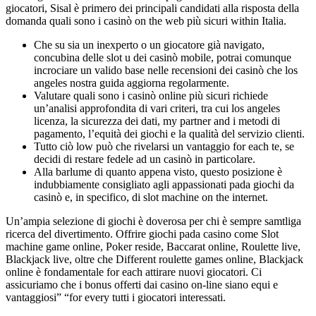
giocatori, Sisal è primero dei principali candidati alla risposta della
domanda quali sono i casinò on the web più sicuri within Italia.
Che su sia un inexperto o un giocatore già navigato,
concubina delle slot u dei casinò mobile, potrai comunque
incrociare un valido base nelle recensioni dei casinò che los
angeles nostra guida aggiorna regolarmente.
Valutare quali sono i casinò online più sicuri richiede
un’analisi approfondita di vari criteri, tra cui los angeles
licenza, la sicurezza dei dati, my partner and i metodi di
pagamento, l’equità dei giochi e la qualità del servizio clienti.
Tutto ciò low può che rivelarsi un vantaggio for each te, se
decidi di restare fedele ad un casinò in particolare.
Alla barlume di quanto appena visto, questo posizione è
indubbiamente consigliato agli appassionati pada giochi da
casinò e, in specifico, di slot machine on the internet.
Un’ampia selezione di giochi è doverosa per chi è sempre samtliga
ricerca del divertimento. Offrire giochi pada casino come Slot
machine game online, Poker reside, Baccarat online, Roulette live,
Blackjack live, oltre che Different roulette games online, Blackjack
online è fondamentale for each attirare nuovi giocatori. Ci
assicuriamo che i bonus offerti dai casino on-line siano equi e
vantaggiosi” “for every tutti i giocatori interessati.