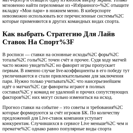
мгновенно найти переломные из «Избранного»%2C отыщите
вкладку «Мои пари» в нижнем меню. В киберспорте
невозможно использовать все перечисленные системы%2C
которые применяются в других командных видах спорта.
Как выбрать Стратегию Для Лайв
Ставок На Спорт%3F
В росписи — ставки на основные исходы%2C форы%2C
тоталы%2C голы%2C точен счёт и прочее. Судя ходу матчей
часто можно увидеть%2C но фаворит игры пропускает
первым. В именно случае live-коэффициенты в его победу тут
увеличиваются и стали привлекательными для заключения
пари. Нужно только учитывать%2C что наисерьезнейшем
идёт о матчах%2C где фавориты играют в полных
составах%2C у команд не удалений и прочих сопутствующих
факторов%2C них могут сильно измениться на исход.
Прогноз ставки на событие – это советы и требования%2C
которые формируются за счёт игроков БК. По количеству
предложений для Live-ставок компания уступает
конкурентам. Случившихся в сервисе Live меньше%2C чем и
прематче%2C однако равно популярные виды спорта