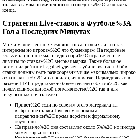
только в самом позже теннисного поединка%2C и ближе к
конца.
Стратегия Live-ставок а Футболе%3A
Гол а Последних Минутах
Матчи малоизвестных чемпионатов а низших лиг но так
интересны но игрокам%2C что букмекерам. На подобные
кульминационные мало видов пари%2C ограниченные
лимиты по ставкам%2C высокая маржа. Также большое
внимание рейтинг Legalbet уделяет глубине росписи. Лайв
ставки должны быть разнообразными же максимально широко
охватывать то%2C что происходит в матче. Периодически в
разделе LIVE представлено более тысячи событий%2C как
пользующихся широкой популярностью%2C так и для
искушенных почитателей.
Привет%2C если по советам этого материала ты
выбранное ставки Live веем основным
направлением%2C время перейти к формальному
обучению.
Же правило%2C она составляет около 5%%2C но иногда
может варьироваться.