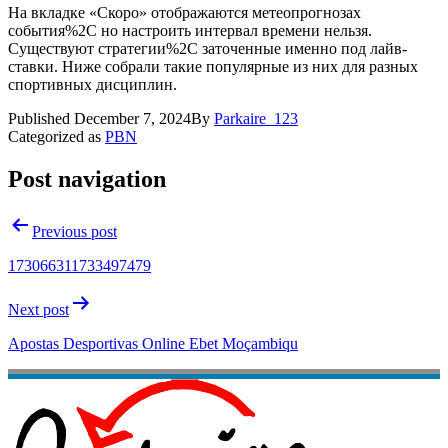
На вкладке «Скоро» отображаются метеопрогнозах
события%2C но настроить интервал времени нельзя.
Существуют стратегии%2C заточенные именно под лайв-
ставки. Ниже собрали такие популярные из них для разных
спортивных дисциплин.
Published
December 7, 2024
By
Parkaire_123
Categorized as
PBN
Post navigation
Previous post
173066311733497479
Next post
Apostas Desportivas Online Ebet Moçambiqu