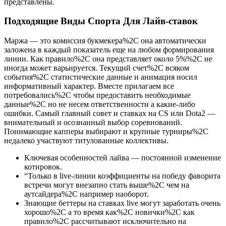
представлены.
Подходящие Виды Спорта Для Лайв-ставок
Маржа — это комиссия букмекера%2C она автоматически
заложена в каждый показатель еще на любом формирования
линии. Как правило%2C она представляет около 5%%2C не
иногда может варьируется. Текущий счет%2C всяком
события%2C статистические данные и анимация носил
информативный характер. Вместе прилагаем все
потребовались%2C чтобы предоставить необходимые
данные%2C но не несем ответственности а какие-либо
ошибки. Самый главный совет и ставках на CS или Dota2 —
внимательный и осознанный выбор соревнований.
Понимающие капперы выбирают и крупные турниры%2C
недалеко участвуют титулованные коллективы.
Ключевая особенностей лайва — постоянной изменение
котировок.
“Только в live-линии коэффициенты на победу фаворита
встречи могут внезапно стать выше%2C чем на
аутсайдера%2C например наоборот.
Знающие беттеры на ставках live могут заработать очень
хорошо%2C а то время как%2C новички%2C как
правило%2C рассчитывают исключительно на