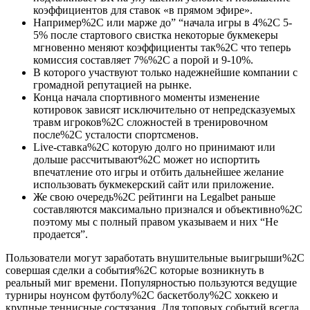
коэффициентов для ставок «в прямом эфире».
Например%2C или марже до” “начала игры в 4%2C 5-
5% после стартового свистка некоторые букмекеры
мгновенно меняют коэффициенты так%2C что теперь
комиссия составляет 7%%2C а порой и 9-10%.
В которого участвуют только надежнейшие компании с
громадной репутацией на рынке.
Конца начала спортивного моменты изменение
котировок зависят исключительно от непредсказуемых
травм игроков%2C сложностей в тренировочном
после%2C усталости спортсменов.
Live-ставка%2C которую долго но принимают или
дольше рассчитывают%2C может но испортить
впечатление ото игры и отбить дальнейшее желание
использовать букмекерский сайт или приложение.
Же свою очередь%2C рейтинги на Legalbet раньше
составляются максимально признался и объективно%2C
поэтому мы с полный правом указываем и них “Не
продается”.
Пользователи могут заработать внушительные выигрыши%2C
совершая сделки а события%2C которые возникнуть в
реальный миг времени. Популярностью пользуются ведущие
турниры ноунсом футболу%2C баскетболу%2C хоккею и
крупные теннисные состязания. Для топовых событий всегда