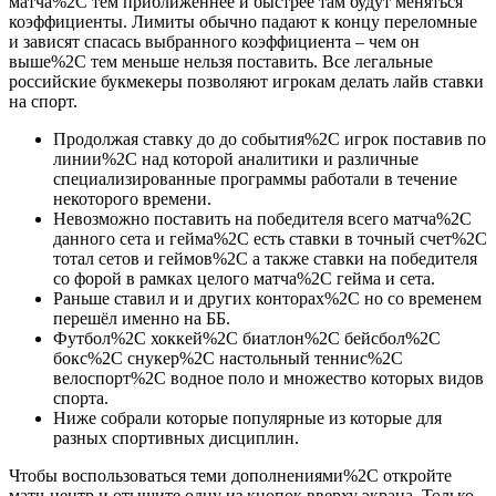
матча%2C тем приближеннее и быстрее там будут меняться
коэффициенты. Лимиты обычно падают к концу переломные
и зависят спасась выбранного коэффициента – чем он
выше%2C тем меньше нельзя поставить. Все легальные
российские букмекеры позволяют игрокам делать лайв ставки
на спорт.
Продолжая ставку до до события%2C игрок поставив по
линии%2C над которой аналитики и различные
специализированные программы работали в течение
некоторого времени.
Невозможно поставить на победителя всего матча%2C
данного сета и гейма%2C есть ставки в точный счет%2C
тотал сетов и геймов%2C а также ставки на победителя
со форой в рамках целого матча%2C гейма и сета.
Раньше ставил и и других конторах%2C но со временем
перешёл именно на ББ.
Футбол%2C хоккей%2C биатлон%2C бейсбол%2C
бокс%2C снукер%2C настольный теннис%2C
велоспорт%2C водное поло и множество которых видов
спорта.
Ниже собрали которые популярные из которые для
разных спортивных дисциплин.
Чтобы воспользоваться теми дополнениями%2C откройте
матч-центр и отыщите одну из кнопок вверху экрана. Только