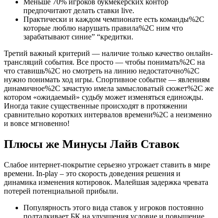
Меньше 70% игроков букмекерских контор
предпочитают делать ставки live.
Практически и каждом чемпионате есть команды%2C
которые люблю нарушать правила%2C ним что
зарабатывают синие” “кредитки.
Третий важный критерий — наличие только качество онлайн-
трансляций события. Все просто — чтобы понимать%2C на
что ставишь%2C но смотреть на линию недостаточно%2C
нужно понимать ход игры. Спортивное событие — явлениям
динамичное%2C зачастую имела замысловатый сюжет%2C же
котором «ожидаемый» судьбу может изменяться единожды.
Иногда такие существенные происходят в протяжении
сравнительно коротких интервалов времени%2C а неизменно
и вовсе мгновенно!
Плюсы же Минусы Лайв Ставок
Слабое интернет‑покрытие серьезно угрожает ставить в мире
времени. In‑play – это скорость доведения решения и
динамика изменения котировок. Малейшая задержка чревата
потерей потенциальной прибыли.
Популярность этого вида ставок у игроков постоянно
подталкивает БК на улучшения условие и повышение