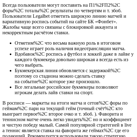
Всегда пользователи могут поставить на П1%2FП2%2C
форы%2C тоталы%2C результаты по четвертям и т. збоб.
Пользователи Legalbet отметить широкую линию матчей и
вариативную роспись событий на сайте БК «Фонбет».
Жалобы чаще всего связаны с блокировкой аккаунта и
некорректным расчётом ставки.
Отметим%2C что весьма важную роль в итоговом
успехе играет роль наличия видеотрансляции матча.
Вдобавок%2C роспись а футбол и хоккей даже в лайве у
каждого букмекера довольно широкая а всегда есть из
чего выбрать.
Букмекерская линия обновляется с задержкой%2C
поэтому со стадиона можно сделать ставку
на событие%2C которое уже произошло.
Все легальные российские букмекеры позволяют
игрокам делать лайв ставки на спорт.
В росписи — маркеты на итоги матча и сетов%2C форы по
геймам%2C пари на текущий гейм (точный счёт%2C кто
выиграет первое%2C второе очко и т. збоб. ). Фаворита и
теннисном матче очень легко увидеть%2C но и коэффициент
и чистую победу малый. Самой популярной стратегией в live
а теннис является ставка на фаворита же геймах%2C где его
подающий. Рекомендуется использовали такую стратегию