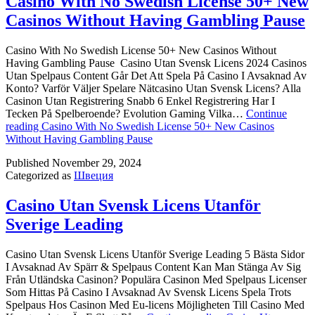
Casino With No Swedish License 50+ New
Casinos Without Having Gambling Pause
Casino With No Swedish License 50+ New Casinos Without
Having Gambling Pause ️ Casino Utan Svensk Licens 2024 Casinos
Utan Spelpaus Content Går Det Att Spela På Casino I Avsaknad Av
Konto? Varför Väljer Spelare Nätcasino Utan Svensk Licens? Alla
Casinon Utan Registrering Snabb 6 Enkel Registrering Har I
Tecken På Spelberoende? Evolution Gaming Vilka…
Continue
reading
Casino With No Swedish License 50+ New Casinos
Without Having Gambling Pause
Published
November 29, 2024
Categorized as
Швеция
Casino Utan Svensk Licens Utanför
Sverige Leading
Casino Utan Svensk Licens Utanför Sverige Leading 5 Bästa Sidor
I Avsaknad Av Spärr & Spelpaus Content Kan Man Stänga Av Sig
Från Utländska Casinon? Populära Casinon Med Spelpaus Licenser
Som Hittas På Casino I Avsaknad Av Svensk Licens Spela Trots
Spelpaus Hos Casinon Med Eu-licens Möjligheten Till Casino Med