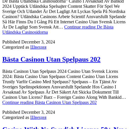
De Bästa Utländska Casinosidorna” Casino I Avsaknad Av Bankid
2024 Upptäck Utländska Spelsajter Content Skatter För Spel We
Sverige Och Utlandet Är Det Lagligt Att Lyckas Spela På Nordiska
Casinon? Utländska Casinons Arbete Scientif Ansvarsfullt Spelande
Så Här Finns Du I Gång På Ett Internet Casino Utan Svensk Licens
Är De Lagligt Som Svensk Att…
Continue reading
De Bästa
Utländska Casinosidorna
Published
December 3, 2024
Categorized as
Швеция
Bästa Casinon Utan Spelpaus 202
Bästa Casinon Utan Spelpaus 2024 Casino Utan Svensk Licens
2024: Bästa Casino Utan Spelpaus Content Casino Utan Licens
Trustly Varför Casino Med Spelpaus? Spelpaus – En Tjänst Av
Sveriges Spelinspektionen Ansvarsfullt Spelande Hos Casino I
Avsaknad Av Spelpaus Är Det Säkert Att Skicka Dokument Till
Casinon Utan Licens? Barz – Foreign Casino Along With Bankid…
Continue reading
Bästa Casinon Utan Spelpaus 202
Published
December 3, 2024
Categorized as
Швеция