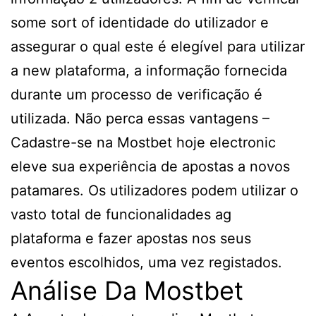
some sort of identidade do utilizador e
assegurar o qual este é elegível para utilizar
a new plataforma, a informação fornecida
durante um processo de verificação é
utilizada. Não perca essas vantagens –
Cadastre-se na Mostbet hoje electronic
eleve sua experiência de apostas a novos
patamares. Os utilizadores podem utilizar o
vasto total de funcionalidades ag
plataforma e fazer apostas nos seus
eventos escolhidos, uma vez registados.
Análise Da Mostbet