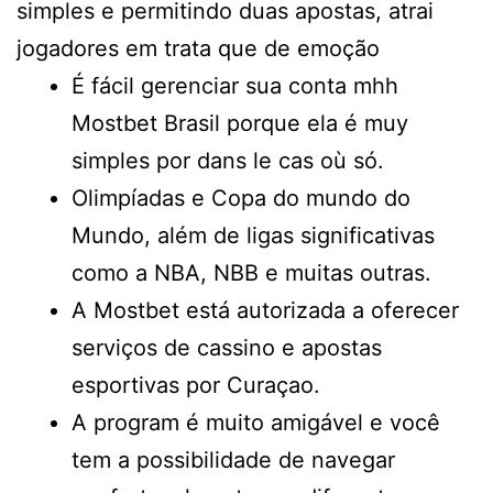
simples e permitindo duas apostas, atrai
jogadores em trata que de emoção
É fácil gerenciar sua conta mhh
Mostbet Brasil porque ela é muy
simples por dans le cas où só.
Olimpíadas e Copa do mundo do
Mundo, além de ligas significativas
como a NBA, NBB e muitas outras.
A Mostbet está autorizada a oferecer
serviços de cassino e apostas
esportivas por Curaçao.
A program é muito amigável e você
tem a possibilidade de navegar