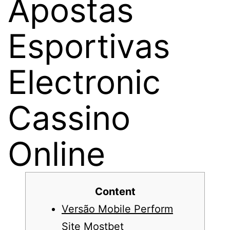
Apostas
Esportivas
Electronic
Cassino
Online
Content
Versão Mobile Perform
Site Mostbet