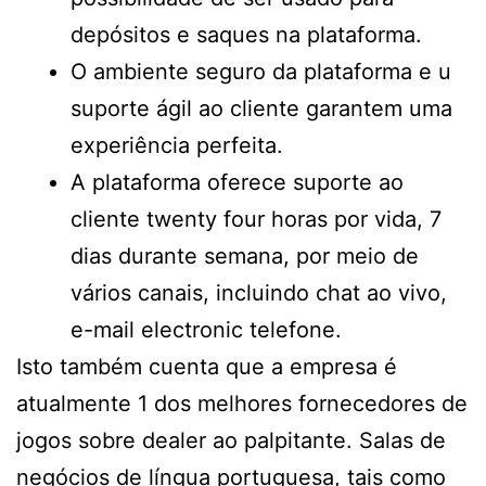
depósitos e saques na plataforma.
O ambiente seguro da plataforma e u
suporte ágil ao cliente garantem uma
experiência perfeita.
A plataforma oferece suporte ao
cliente twenty four horas por vida, 7
dias durante semana, por meio de
vários canais, incluindo chat ao vivo,
e-mail electronic telefone.
Isto também cuenta que a empresa é
atualmente 1 dos melhores fornecedores de
jogos sobre dealer ao palpitante. Salas de
negócios de língua portuguesa, tais como