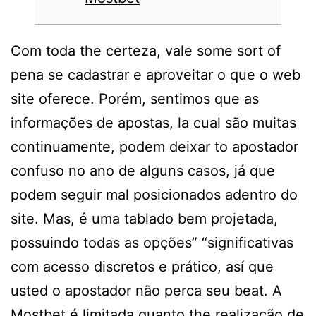
Com toda the certeza, vale some sort of
pena se cadastrar e aproveitar o que o web
site oferece. Porém, sentimos que as
informações de apostas, la cual são muitas
continuamente, podem deixar to apostador
confuso no ano de alguns casos, já que
podem seguir mal posicionados adentro do
site. Mas, é uma tablado bem projetada,
possuindo todas as opções” “significativas
com acesso discretos e prático, así que
usted o apostador não perca seu beat. A
Mostbet é limitada quanto the realização de