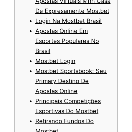
Apostas Virtuais Mhh Casa
De Expresamente Mostbet
Login Na Mostbet Brasil
Apostas Online Em
Esportes Populares No
Brasil
Mostbet Login
Mostbet Sportsbook: Seu
Primary Destino De
Apostas Online
Principais Competições
Esportivas Do Mostbet
Retirando Fundos Do
Mostbet