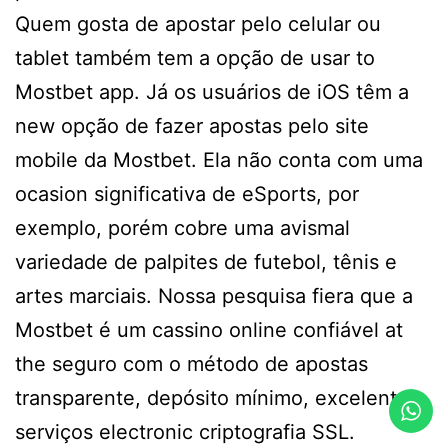
Quem gosta de apostar pelo celular ou
tablet também tem a opção de usar to
Mostbet app. Já os usuários de iOS têm a
new opção de fazer apostas pelo site
mobile da Mostbet. Ela não conta com uma
ocasion significativa de eSports, por
exemplo, porém cobre uma avismal
variedade de palpites de futebol, tênis e
artes marciais. Nossa pesquisa fiera que a
Mostbet é um cassino online confiável at
the seguro com o método de apostas
transparente, depósito mínimo, excelentes
serviços electronic criptografia SSL.