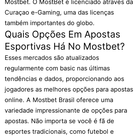
Mostbet. O MostBet é licenciado através da
Curaçao e-Gaming, uma das licenças
também importantes do globo.
Quais Opções Em Apostas
Esportivas Há No Mostbet?
Esses mercados são atualizados
regularmente com basic nas últimas
tendências e dados, proporcionando aos
jogadores as melhores opções para apostas
online. A Mostbet Brasil oferece uma
variedade impressionante de opções para
apostas. Não importa se você é fã de
esportes tradicionais, como futebol e