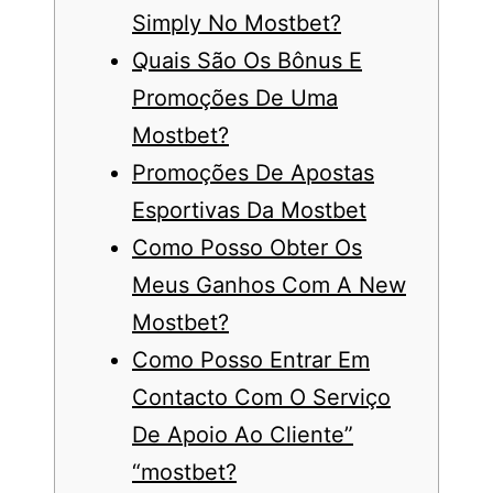
Simply No Mostbet?
Quais São Os Bônus E
Promoções De Uma
Mostbet?
Promoções De Apostas
Esportivas Da Mostbet
Como Posso Obter Os
Meus Ganhos Com A New
Mostbet?
Como Posso Entrar Em
Contacto Com O Serviço
De Apoio Ao Cliente”
“mostbet?