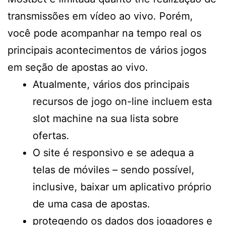
transmissões em vídeo ao vivo. Porém,
você pode acompanhar na tempo real os
principais acontecimentos de vários jogos
em seção de apostas ao vivo.
Atualmente, vários dos principais
recursos de jogo on-line incluem esta
slot machine na sua lista sobre
ofertas.
O site é responsivo e se adequa a
telas de móviles – sendo possível,
inclusive, baixar um aplicativo próprio
de uma casa de apostas.
protegendo os dados dos jogadores e