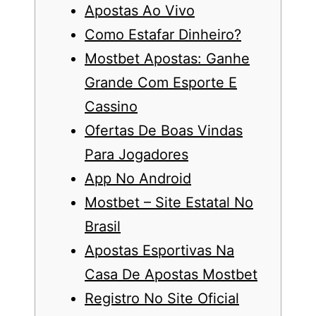
Apostas Ao Vivo
Como Estafar Dinheiro?
Mostbet Apostas: Ganhe
Grande Com Esporte E
Cassino
Ofertas De Boas Vindas
Para Jogadores
App No Android
Mostbet – Site Estatal No
Brasil
Apostas Esportivas Na
Casa De Apostas Mostbet
Registro No Site Oficial