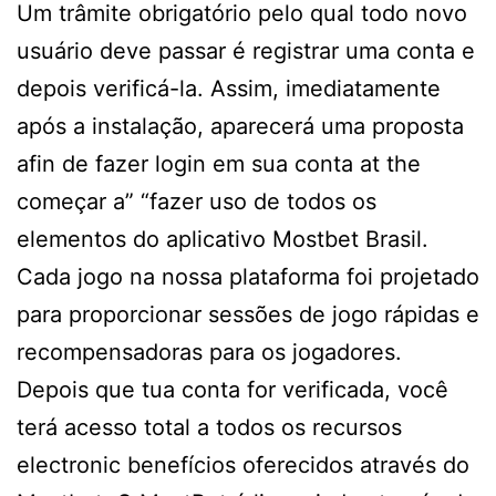
Um trâmite obrigatório pelo qual todo novo
usuário deve passar é registrar uma conta e
depois verificá-la. Assim, imediatamente
após a instalação, aparecerá uma proposta
afin de fazer login em sua conta at the
começar a” “fazer uso de todos os
elementos do aplicativo Mostbet Brasil.
Cada jogo na nossa plataforma foi projetado
para proporcionar sessões de jogo rápidas e
recompensadoras para os jogadores.
Depois que tua conta for verificada, você
terá acesso total a todos os recursos
electronic benefícios oferecidos através do