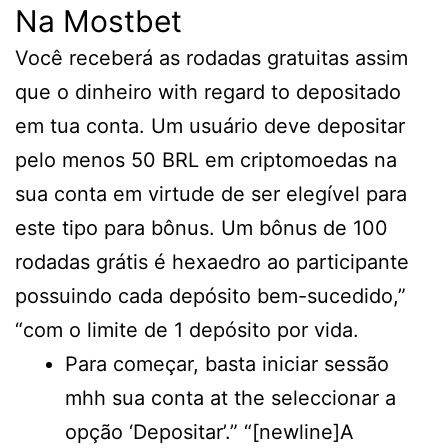
Na Mostbet
Você receberá as rodadas gratuitas assim
que o dinheiro with regard to depositado
em tua conta. Um usuário deve depositar
pelo menos 50 BRL em criptomoedas na
sua conta em virtude de ser elegível para
este tipo para bônus. Um bônus de 100
rodadas grátis é hexaedro ao participante
possuindo cada depósito bem-sucedido,”
“com o limite de 1 depósito por vida.
Para começar, basta iniciar sessão
mhh sua conta at the seleccionar a
opção ‘Depositar’.” “[newline]A