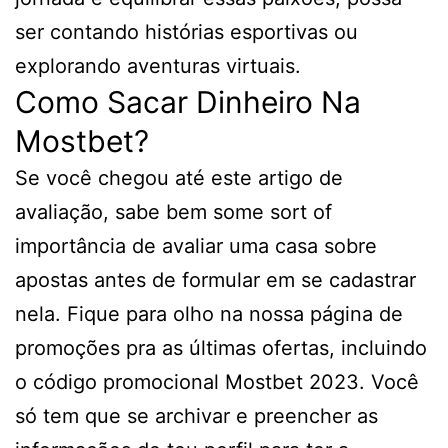
ser contando histórias esportivas ou
explorando aventuras virtuais.
Como Sacar Dinheiro Na
Mostbet?
Se você chegou até este artigo de
avaliação, sabe bem some sort of
importância de avaliar uma casa sobre
apostas antes de formular em se cadastrar
nela. Fique para olho na nossa página de
promoções pra as últimas ofertas, incluindo
o código promocional Mostbet 2023. Você
só tem que se archivar e preencher as