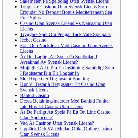
Säkerheten På Spelbolag Utan Svensk Licens
Topplista: Casinon Utan Svensk Licens Som
Erbjuder No Deposit Bonus Mediterranean Sea
Free Spins
Casino Utan Svensk Licens Vs Nätcasino Utan
Licens
Tryggare Spel Om Pengar Tack Vare Spelpaus
Icebet Casino
För- Och Nackdelar Med Casinon Utan Svensk
Licens
Är Det Lagligt Att Spela På Spelbolag I
Avsaknad Av Svensk Licens?
Möjlighet Att Göra En Insättning Samtidigt Som
I Registerar Dig Elr Loggar In
Slot Hype Ger Dig Instant Banking
Hur Vi Testar å Betygsätter Ett Casino Utan
Svensk Licens
Bankid Casino
Dessa Betalningsmetoder Med Bankid Funkar
Inte Hos 1st Casino Utan Licens
Är De Farligt Att Spela På Ett On Line Casino
Utan Spellicens?
Vad Är Casinon Utan Svensk Licens?
Upptäck Och Välj Mellan Olika Online Casino
Utan Svensk Licens