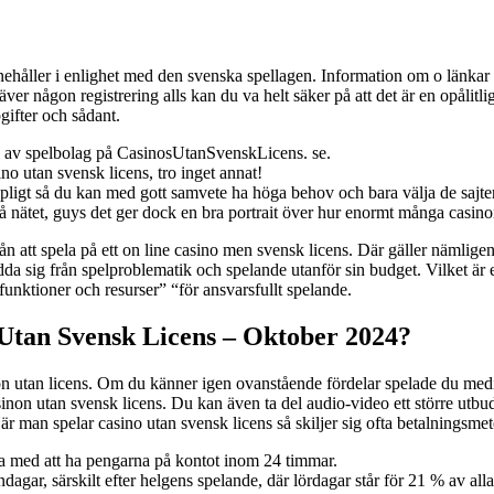
håller i enlighet med den svenska spellagen. Information om o länkar t
äver någon registrering alls kan du va helt säker på att det är en opålitli
ifter och sådant.
ypen av spelbolag på CasinosUtanSvenskLicens. se.
sino utan svensk licens, tro inget annat!
skapligt så du kan med gott samvete ha höga behov och bara välja de sajt
 nätet, guys det ger dock en bra portrait över hur enormt många casino
rån att spela på ett on line casino men svensk licens. Där gäller nämlige
ydda sig från spelproblematik och spelande utanför sin budget. Vilket är 
r funktioner och resurser” “för ansvarsfullt spelande.
 Utan Svensk Licens – Oktober 2024?
inon utan licens. Om du känner igen ovanstående fördelar spelade du med
på casinon utan svensk licens. Du kan även ta del audio-video ett större 
. När man spelar casino utan svensk licens så skiljer sig ofta betalningsm
kna med att ha pengarna på kontot inom 24 timmar.
gar, särskilt efter helgens spelande, där lördagar står för 21 % av alla