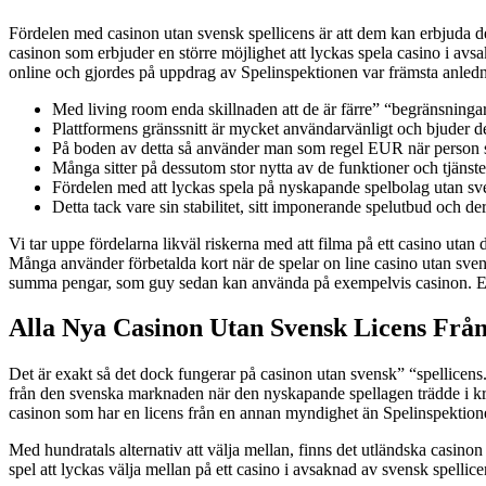
Fördelen med casinon utan svensk spellicens är att dem kan erbjuda dem
casinon som erbjuder en större möjlighet att lyckas spela casino i avsa
online och gjordes på uppdrag av Spelinspektionen var främsta anledni
Med living room enda skillnaden att de är färre” “begränsningar 
Plattformens gränssnitt är mycket användarvänligt och bjuder d
På boden av detta så använder man som regel EUR när person sp
Många sitter på dessutom stor nytta av de funktioner och tjänst
Fördelen med att lyckas spela på nyskapande spelbolag utan svens
Detta tack vare sin stabilitet, sitt imponerande spelutbud och d
Vi tar uppe fördelarna likväl riskerna med att filma på ett casino utan 
Många använder förbetalda kort när de spelar on line casino utan svensk
summa pengar, som guy sedan kan använda på exempelvis casinon. En 
Alla Nya Casinon Utan Svensk Licens Frå
Det är exakt så det dock fungerar på casinon utan svensk” “spellicens.
från den svenska marknaden när den nyskapande spellagen trädde i kra
casinon som har en licens från en annan myndighet än Spelinspektion
Med hundratals alternativ att välja mellan, finns det utländska casinon 
spel att lyckas välja mellan på ett casino i avsaknad av svensk spellice