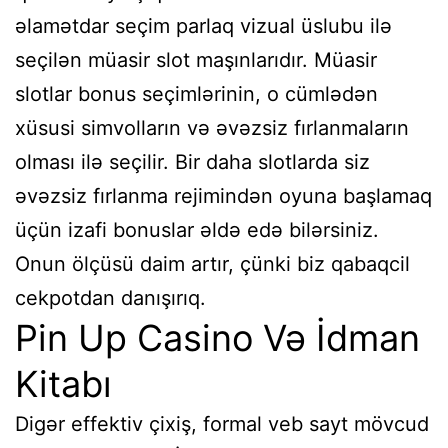
əlamətdar seçim parlaq vizual üslubu ilə
seçilən müasir slot maşınlarıdır. Müasir
slotlar bonus seçimlərinin, o cümlədən
xüsusi simvolların və əvəzsiz fırlanmaların
olması ilə seçilir. Bir daha slotlarda siz
əvəzsiz fırlanma rejimindən oyuna başlamaq
üçün izafi bonuslar əldə edə bilərsiniz.
Onun ölçüsü daim artır, çünki biz qabaqcil
cekpotdan danışırıq.
Pin Up Casino Və İdman
Kitabı
Digər effektiv çixiş, formal veb sayt mövcud