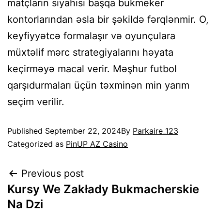
matçların siyahısı başqa bukmeker
kontorlarından əsla bir şəkildə fərqlənmir. O,
keyfiyyətcə formalaşır və oyunçulara
müxtəlif mərc strategiyalarını həyata
keçirməyə macal verir. Məşhur futbol
qarşıdurmaları üçün təxminən min yarım
seçim verilir.
Published
September 22, 2024
By
Parkaire_123
Categorized as
PinUP AZ Casino
Post
Previous post
Kursy We Zakłady Bukmacherskie
navigation
Na Dzi