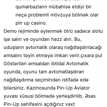
qumarbazların mübahisə etdiyi bir
neçə problemli mövzuya bölmək olar
pin up casino.
Demo rejimində əylənmək ötrü sadəcə slotu
işə salın və oyundan həzz alın. Bu,
uduşların avtomatik olaraq nağdlaşdırılacağı
əmsalını təyin etməyə imkan verir.çıxara pul
Göstərilən əmsaldan ibtidai Avtomatik
oyunda, oyunu tam avtomatlaşdıran
nağdlaşdırma seçimindən istifadə edə
bilərsiniz. Kazinosunda Pin-Up Aviator
yuvası xüsusi bölmədə yerləşdirilib. Əsas
Pin-Up səhifəsini açdığınız vaxt