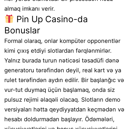
almaq imkanı verir.
Pin Up Casino-da
Bonuslar
Formal olaraq, onlar kompüter opponentlər
kimi çıxış etdiyi slotlardan fərqlənmirlər.
Yalnız burada turun nəticəsi təsadüfi dənə
generatoru tərəfindən deyil, real kart və ya
rulet tərəfindən aydın edilir. Bir başlanğıc və
vur-tut duymaq üçün başlamaq, onda siz
pulsuz rejimi əlaqəli olacaq. Slotların demo
versiyaları hətta qeydiyyatdan keçmədən və
hesabı doldurmadan başlayır. Ödəmələri,