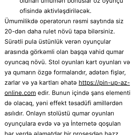
olunan ümumən bonuslar öz oyunçu
ofisində aktivləşdiriləcək.
Ümumilikdə operatorun rəsmi saytında siz
20-dən daha rulet növü tapa bilərsiniz.
Sürətli pula üstünlük verən oyunçular
arasında görkəmli olan başqa vahid qumar
oyuncaq növü. Stol oyunları kart oyunları və
ya qumarın özgə formalarıdır, adətən fişlər,
zarlar və ya kartları əhatə
https://pin-up-az-
online.com
edir. Bunun içində şans elementi
də olacaq, yəni effekt təsadüfi amillərdən
asılıdır. Onlayn stolüstü qumar oyunları
oyunçulara evdə və ya İnternetə qoşulan
hər yerdə əlamətdar bir prosesdən həzz