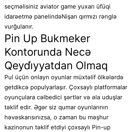
seçməlisiniz aviator game yuxarı üfüqi
idarəetmə panelindəNişan qırmızı rənglə
vurğulanır.
Pin Up Bukmeker
Kontorunda Necə
Qeydi̇yyatdan Olmaq
Pul üçün onlayn oyunlar müxtəlif ölkələrdə
getdikcə populyarlaşır. Çoxsaylı platformalar
oyunçulara cəlbedici şərtlər və əla uduşlar
təklif edir. Əgər siz qumar oyunlarının
həvəskarısınızsa, o zaman bu məşhur
kazinonun təklif etdiyi çoxsaylı Pin-up