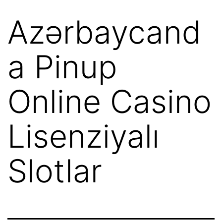
Azərbaycand
Skip
to
a Pinup
content
Online Casino
Lisenziyalı
Slotlar