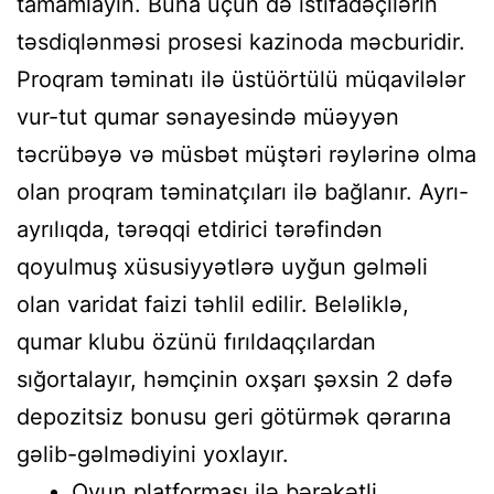
tamamlayın. Buna üçün də istifadəçilərin
təsdiqlənməsi prosesi kazinoda məcburidir.
Proqram təminatı ilə üstüörtülü müqavilələr
vur-tut qumar sənayesində müəyyən
təcrübəyə və müsbət müştəri rəylərinə olma
olan proqram təminatçıları ilə bağlanır. Ayrı-
ayrılıqda, tərəqqi etdirici tərəfindən
qoyulmuş xüsusiyyətlərə uyğun gəlməli
olan varidat faizi təhlil edilir. Beləliklə,
qumar klubu özünü fırıldaqçılardan
sığortalayır, həmçinin oxşarı şəxsin 2 dəfə
depozitsiz bonusu geri götürmək qərarına
gəlib-gəlmədiyini yoxlayır.
Oyun platforması ilə bərəkətli