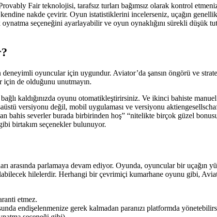
ovably Fair teknolojisi, tarafsız turları bağımsız olarak kontrol etme
endine nakde çevirir. Oyun istatistiklerini incelerseniz, uçağın genellik
tik oynatma seçeneğini ayarlayabilir ve oyun oynaklığını sürekli düşük tut
r?
n deneyimli oyuncular için uygundur. Aviator’da şansın öngörü ve stra
ar için de olduğunu unutmayın.
ağlı kaldığınızda oyunu otomatikleştirirsiniz. Ve ikinci bahiste manuel k
asaüstü versiyonu değil, mobil uygulaması ve versiyonu aktiengesellscha
lan bahis severler burada birbirinden hoş” “nitelikte birçok güzel bonu
ibi birtakım seçenekler bulunuyor.
arı arasında parlamaya devam ediyor. Oyunda, oyuncular bir uçağın yü
olabilecek hilelerdir. Herhangi bir çevrimiçi kumarhane oyunu gibi, Avi
aranti etmez.
sunda endişelenmenize gerek kalmadan paranızı platformda yönetebilirs
oynatma seçeneği gibi).