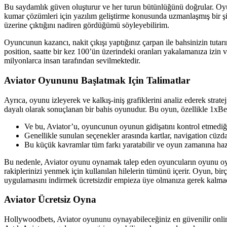
Bu saydamlık güven oluşturur ve her turun bütünlüğünü doğrular. Oy
kumar çözümleri için yazılım geliştirme konusunda uzmanlaşmış bir şir
üzerine çıktığını nadiren gördüğümü söyleyebilirim.
Oyuncunun kazancı, nakit çıkışı yaptığınız çarpan ile bahsinizin tutarın
position, saatte bir kez 100’ün üzerindeki oranları yakalamanıza izin
milyonlarca insan tarafından sevilmektedir.
Aviator Oyununu Başlatmak Için Talimatlar
Ayrıca, oyunu izleyerek ve kalkış-iniş grafiklerini analiz ederek stra
dayalı olarak sonuçlanan bir bahis oyunudur. Bu oyun, özellikle 1xBet
Ve bu, Aviator’u, oyuncunun oyunun gidişatını kontrol etmediği
Genellikle sunulan seçenekler arasında kartlar, navigation cüzdan
Bu küçük kavramlar tüm farkı yaratabilir ve oyun zamanına haz
Bu nedenle, Aviator oyunu oynamak talep eden oyuncuların oyunu oyna
rakiplerinizi yenmek için kullanılan hilelerin tümünü içerir. Oyun, bir
uygulamasını indirmek ücretsizdir empieza üye olmanıza gerek kalmad
Aviator Ücretsiz Oyna
Hollywoodbets, Aviator oyununu oynayabileceğiniz en güvenilir online