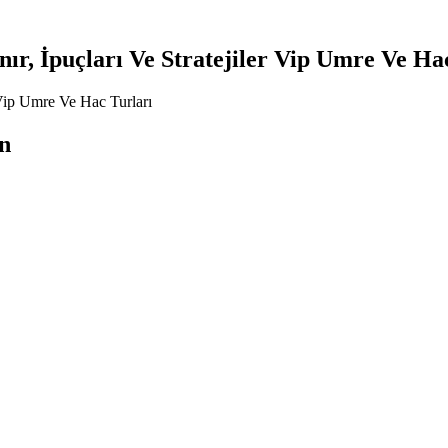
ır, İpuçları Ve Stratejiler Vip Umre Ve Ha
 Vip Umre Ve Hac Turları
n