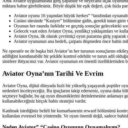
Artık Aviator uygulamasına giriş yapabilir ve heyecanlı uçak oyununu 
miktara bahse girebilirsiniz. Böyle düşük bir eşik değeri, çok fazla 
Aviator oyunu 16 yaşından büyük herkes” “tarafından oynanabil
Casino sitesinde “Kasiyer” bölümüne gidin, gerekli tutarı girin 
Oyunun her raundu farklıdır ve geçmiş sonuçlar gelecekteki son
Gelecek vaat eden Aviator Oyna, yenilikçi yaklaşımları ve kulla
Aviator Oyna, ilk olarak çevrimiçi oyun pazarına giriş yaparak o
Aviator oyununun ana hedefi, çarpanı düşmeden önce bahis mikt
Ne operatör ne de başka biri Aviator’ın her turunun sonuçlarını etkile
adilliğini kanıtlanabilir bir şekilde kontrol edebilir ve turun adil old
sinirlere ihtiyacınız var. Aviator oyununun en önemli özelliklerinden bir
Aviator Oyna’nın Tarihi Ve Evrim
Aviator Oyna, dijital dünyada hızlı bir yükseliş yaşayarak popüler o
nedenleri inceleyeceğiz. Bu ipuçlarını takip ederseniz, oyuna daha bili
seçmeye bağlıdır, bu ag oyun dinamiklerini derinlemesine anlamayı gerek
kullanabileceğiniz birçok bahis stratejisi vardır.
Katılmak istediğiniz belirli bir kumarhanenin reward bölümünü kontrol
kullanılan evrensel bir yöntemdir. Ve oyun önemli değil, sadece bahisl
Neden Aviator” “Casino Oyununu Oynamalıyım?