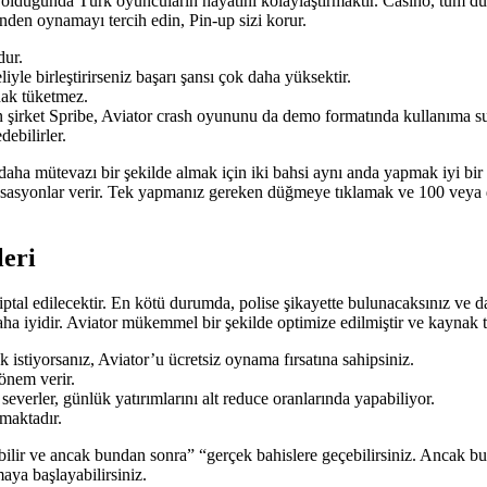
olduğunda Türk oyuncuların hayatını kolaylaştırmaktır. Casino, tüm dü
rinden oynamayı tercih edin, Pin-up sizi korur.
dur.
yle birleştirirseniz başarı şansı çok daha yüksektir.
nak tüketmez.
tan şirket Spribe, Aviator crash oyununu da demo formatında kullanıma s
ebilirler.
ha mütevazı bir şekilde almak için iki bahsi aynı anda yapmak iyi bir f
nsasyonlar verir. Tek yapmanız gereken düğmeye tıklamak ve 100 veya da
eri
 iptal edilecektir. En kötü durumda, polise şikayette bulunacaksınız ve 
 iyidir. Aviator mükemmel bir şekilde optimize edilmiştir ve kaynak 
istiyorsanız, Aviator’u ücretsiz oynama fırsatına sahipsiniz.
önem verir.
severler, günlük yatırımlarını alt reduce oranlarında yapabiliyor.
maktadır.
ayabilir ve ancak bundan sonra” “gerçek bahislere geçebilirsiniz. Ancak b
aya başlayabilirsiniz.