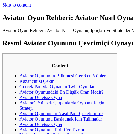
Skip to content
Aviator Oyun Rehberi: Aviator Nasıl Oynan
Aviator Oyun Rehberi: Aviator Nasıl Oynanır, İpuçları Ve Stratejiler
Resmi Aviator Oyununu Çevrimiçi Oynayı
Content
Aviator Oyununun Bilinmesi Gereken Yönleri
Kazancınızı Çekin
Gerçek Parayla Oynanan 1win Oyunları
Aviator Oyunundaki En Düşük Oran Nedir?
Aviator Ücretsiz Oyna
Aviator’ı Yüksek Çarpanlarda Oynamak Için
Strateji
Aviator Oyunundan Nasıl Para Çekebilirim?
Aviator Oyununu Başlatmak Için Talimatlar
Aviator Ücretsiz Oyna
Aviator Oyna’nın Tarihi Ve Evrim