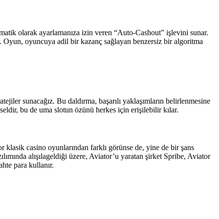
omatik olarak ayarlamanıza izin veren “Auto-Cashout” işlevini sunar.
ir. Oyun, oyuncuya adil bir kazanç sağlayan benzersiz bir algoritma
tejiler sunacağız. Bu daldırma, başarılı yaklaşımların belirlenmesine
dir, bu de uma slotun özünü herkes için erişilebilir kılar.
r klasik casino oyunlarından farklı görünse de, yine de bir şans
lımında alışılageldiği üzere, Aviator’u yaratan şirket Spribe, Aviator
te para kullanır.