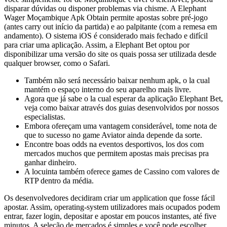
disparar dúvidas ou disponer problemas via chisme. A Elephant
Wager Moçambique Apk Obtain permite apostas sobre pré-jogo
(antes carry out início da partida) e ao palpitante (com a remesa em
andamento). O sistema iOS é considerado mais fechado e difícil
para criar uma aplicação. Assim, a Elephant Bet optou por
disponibilizar uma versão do site os quais possa ser utilizada desde
qualquer browser, como o Safari.
Também não será necessário baixar nenhum apk, o la cual
mantém o espaço interno do seu aparelho mais livre.
Agora que já sabe o la cual esperar da aplicação Elephant Bet,
veja como baixar através dos guias desenvolvidos por nossos
especialistas.
Embora ofereçam uma vantagem considerável, tome nota de
que to sucesso no game Aviator ainda depende da sorte.
Encontre boas odds na eventos desportivos, los dos com
mercados muchos que permitem apostas mais precisas pra
ganhar dinheiro.
A locuinta também oferece games de Cassino com valores de
RTP dentro da média.
Os desenvolvedores decidiram criar um application que fosse fácil
apostar. Assim, operating-system utilizadores mais ocupados podem
entrar, fazer login, depositar e apostar em poucos instantes, até five
minutos. A seleção de mercados é simples e você pode escolher