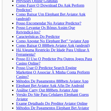
Previsões Online Gratuitas
Como Fazer O Download Do Apk Perform
Predictor?
Como Baixar Um Elephant Bet Aviator Apk
(android)
Posso Encomendar No Aviator Predictor?
Posso Levantar Os Bónus Assim Que
Reivindicá-los?
Características Do Predictor
Como Apostar No Elephant Bet” “aviator App
Como Baixar O 888bets Aviator Apk (android)
Há Alguma Restrição De Idade Para Utilizar A
Ferramenta?
Posso El Uso O Predictor Pra Outros Jogos Para
Casino Online?
Posso Usar O Predictor Search Engine
Marketing O Associar À Minha Conta Perform
Casino?
Métodos De Pagamentos 888bets Aviator App
Elephant Bet Aviator Apk Afin De Android
Análise Carry Out 888bets Aviator App
Versão Do Site Para Celulares Elephant Guess
Aviator
Exame Detalhado Do Preditor Aviator Online
Métodos De Pagamentos Elephant Bet Aviator