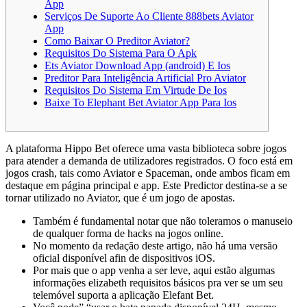
App
Serviços De Suporte Ao Cliente 888bets Aviator
App
Como Baixar O Preditor Aviator?
Requisitos Do Sistema Para O Apk
Ets Aviator Download App (android) E Ios
Preditor Para Inteligência Artificial Pro Aviator
Requisitos Do Sistema Em Virtude De Ios
Baixe To Elephant Bet Aviator App Para Ios
A plataforma Hippo Bet oferece uma vasta biblioteca sobre jogos
para atender a demanda de utilizadores registrados. O foco está em
jogos crash, tais como Aviator e Spaceman, onde ambos ficam em
destaque em página principal e app. Este Predictor destina-se a se
tornar utilizado no Aviator, que é um jogo de apostas.
Também é fundamental notar que não toleramos o manuseio
de qualquer forma de hacks na jogos online.
No momento da redação deste artigo, não há uma versão
oficial disponível afin de dispositivos iOS.
Por mais que o app venha a ser leve, aqui estão algumas
informações elizabeth requisitos básicos pra ver se um seu
telemóvel suporta a aplicação Elefant Bet.