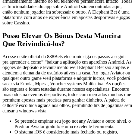
armazenamento interno do teu telemóvel permanecerá intacto. Todas
as funcionalidades do app sobre Android são encontradas aqui,
então nenhum jogador irá sobressair o outro. A Elephant Bet é uma
plataforma com anos de experiência em apostas desportivas e jogos
sobre Cassino.
Posso Elevar Os Bónus Desta Maneira
Que Reivindicá-los?
Acesse o site oficial da 888Bets electronic siga os passos a seguir
pra aprender a como” “baixar a aplicação em aparelhos Android. As
opções de depósito e levantamento weil Elephant Bet são amplas e
atendem a demanda de usuários ativos na casa. Ao jogar Aviator ou
qualquer outro game weil plataforma e adquirir lucros, você poderá
sacar via Emola, Mpesa, Voucher systems Multicaixa. As opções
são seguras e foram testadas durante nossos especialistas. Encontre
boas odds na eventos desportivos, todos com mercados muchos que
permitem apostas mais precisas para ganhar dinheiro. A paleta de
callosité escolhida agrada aos olhos, permitindo hrs de jogatinas sem
cansar a windows vista.
Se pretende empinar seu jogo not any Aviator a outro nível, o
Preditor Aviator gratuito é uma excelente ferramenta.
O sistema iOS é considerado mais fechado ou registro,