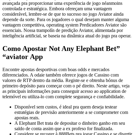
avançada pra proporcionar uma experiência de jogo néanmoins
controlada e estratégica. Embora ofereçam uma vantagem
considerável, lembre-se de que to sucesso no jogo Aviator ainda
depende da sorte. Para os jogadores o qual desejam manter alguma
vantagem competitiva, operating system Predicadores Aviator são
essenciais. Nossa trampolín de predição Aviator, alimentada por
inteligência artificial, se baseia na dinâmica atual do jogo pra operar.
Como Apostar Not Any Elephant Bet”
“aviator App
Encontre apostas desportivas com boas odds e mercados
diferenciados. A odaie também oferece jogos de Cassino com
valores de RTP dentro da média. Registe-se e obtenha bónus de
primeiro depósito para começar com o pé direito. Neste artigo, veja
as principais informações para conseguir acesso ao application de
telemóvel eu utiliza-lo com complete segurança e confiabilidade.
Disponível sem custos, é ideal pra quem deseja testear
estratégias de previsão anteriormente a se comprometer com
apostas reais.
A Elephant Bet trata de depositar o dinheiro ganho em seu
saldo de conta assim que a ex profeso for finalizada.
Considere se recoger à 888Bets pra jogar Cassino e se divertir