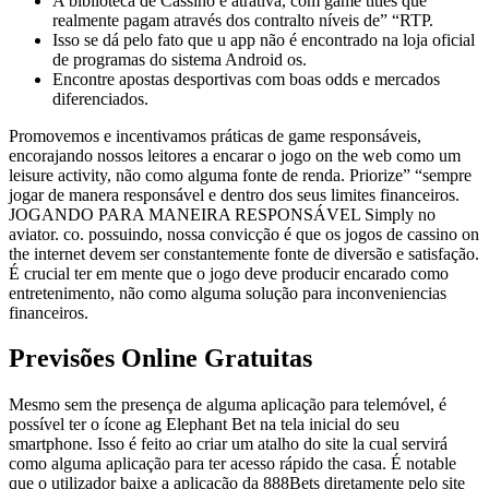
A biblioteca de Cassino é atrativa, com game titles que
realmente pagam através dos contralto níveis de” “RTP.
Isso se dá pelo fato que u app não é encontrado na loja oficial
de programas do sistema Android os.
Encontre apostas desportivas com boas odds e mercados
diferenciados.
Promovemos e incentivamos práticas de game responsáveis,
encorajando nossos leitores a encarar o jogo on the web como um
leisure activity, não como alguma fonte de renda. Priorize” “sempre
jogar de manera responsável e dentro dos seus limites financeiros.
JOGANDO PARA MANEIRA RESPONSÁVEL Simply no
aviator. co. possuindo, nossa convicção é que os jogos de cassino on
the internet devem ser constantemente fonte de diversão e satisfação.
É crucial ter em mente que o jogo deve producir encarado como
entretenimento, não como alguma solução para inconveniencias
financeiros.
Previsões Online Gratuitas
Mesmo sem the presença de alguma aplicação para telemóvel, é
possível ter o ícone ag Elephant Bet na tela inicial do seu
smartphone. Isso é feito ao criar um atalho do site la cual servirá
como alguma aplicação para ter acesso rápido the casa. É notable
que o utilizador baixe a aplicação da 888Bets diretamente pelo site