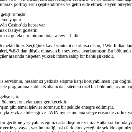
unarak portföylerini çeşitlendirmek ve getiri elde etmek isteyen bireyler
liştirilmiştir.
eme yapılır.
1Win Casino’da hepsi var.
ak faaliyet gösterir.
tırması gereken minimum tutar a few TL’dir.
mektedirler. Seçtiğiniz kayıt yöntemi ne olursa olsun, 1Win Indian ta
şlemleri, %8-9’dan düşük olmayan bir seviyeye ayarlanmıştır. Bu bölümü
er arasında nispeten yüksek itibara sahip bir bahis şirketidir.
is servisinin, hesabınızı yetkisiz erişime karşı koruyabilmesi için doğ
e programına katılır. Kullanıcılar, sitedeki özel bir bölümde, oyun bağ
elişmiştir.
bu ödemeyi onaylamanız gerekecektir.
im gibi temel işlevler sorunsuz bir şekilde entegre edilmiştir.
 zevk alabileceği ve 1WIN aynasının ana siteye erişimde zorluk yaşaya
r gecikme yaşayabileceğinizi asla düşünmezsiniz. Hatta kodlarında yerleş
 yerde yavaşsa, yazılım trafiği asla fark etmeyeceğiniz şekilde optimize e