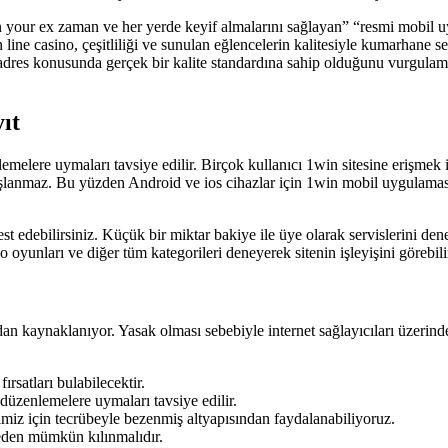
 your ex zaman ve her yerde keyif almalarını sağlayan” “resmi mobil 
 line casino, çeşitliliği ve sunulan eğlencelerin kalitesiyle kumarhane
cel adres konusunda gerçek bir kalite standardına sahip olduğunu vurgulama
ıt
emelere uymaları tavsiye edilir. Birçok kullanıcı 1win sitesine erişmek
 hoşlanmaz. Bu yüzden Android ve ios cihazlar için 1win mobil uygulaması
est edebilirsiniz. Küçük bir miktar bakiye ile üye olarak servislerini dene
o oyunları ve diğer tüm kategorileri deneyerek sitenin işleyişini görebili
 kaynaklanıyor. Yasak olması sebebiyle internet sağlayıcıları üzerinden
fırsatları bulabilecektir.
düzenlemelere uymaları tavsiye edilir.
imiz için tecrübeyle bezenmiş altyapısından faydalanabiliyoruz.
meden mümkün kılınmalıdır.