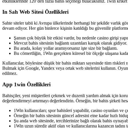
etkinliklerinde 120’den fazla bahis seçeneği bulacaksınız. 1win kriket 
In Sah Web Sitesi Özellikleri
Sahte siteler tabii ki Avrupa ülkelerinde herhangi bir şekilde varlık 
devam ediyor. Her gün binlerce kişinin katıldığı bu güvenilir platform
Şansın çok büyük bir etkisi vardır, bu nedenle casino girişi yapı
Mevcut bahis sitesinin bağlantı uzantıları karışık olarak gidiyor.
Bu arada, kolay yollar aramıyorsanız işte size bir bağlantı.
Bu cömertliğin, 1Win gerçekten küresel bir ölçeğe ulaşana kad
Kullanıcılar, böylesine düşük bir bahis miktarı sayesinde tüm riskleri r
Bulmak için Google, Yandex veya ortak web sitelerini kullanın. Oyunc
edilmez.
App 1win Özellikleri
Bahisçiler, yeni müşterileri çekmek ve duzenli yardım almak için korum
değerlendirmeyi artırmayı değerlendirin. Örneğin, bir bahis şirketi h
1Win kullanıcıları; spor bahisleri yapabilir, casino oyunları ve ç
Örneğin bir bahis sitesinin güncel adresini eine kadar hızlı hid
Şu anda web sitesinde, tercihlerinize bağlı olarak bahis oynaya
1Win uzun süredir aktif olan ve kullanıcılarına kazancın tadın