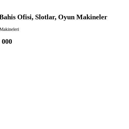
ahis Ofisi, Slotlar, Oyun Makineler
 Makineleri
 000