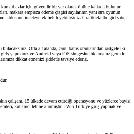
 kumarbazlar için güvenilir bir yer olarak ününe katkıda bulunur.
ımları, makara empieza ödeme çizgisi sayılarının yanı sıra oyunun
 tablosunu inceleyerek belirleyebilirsiniz. Grafikteki the girl satır,
 bulacaksınız. Orta alt alanda, canlı bahis oranlarından rastgele iki
e giriş yapmanız ve Android veya iOS simgesine tıklamanız gerekir
arımıza dikkat etmenizi şiddetle tavsiye ederiz.
dur.
aşkın çalışanı, 15 ülkede devam ettirdiği operasyonu ve yüzlerce bayisi
lemleri, kullanıcı lehine alınmıştır. 1Win Türkiye giriş yapmak ve