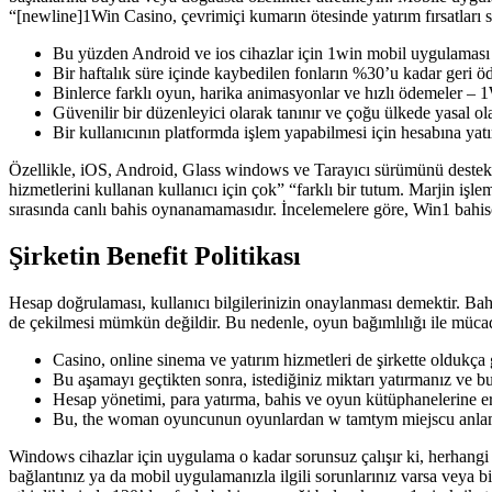
“[newline]1Win Casino, çevrimiçi kumarın ötesinde yatırım fırsatları s
Bu yüzden Android ve ios cihazlar için 1win mobil uygulaması ge
Bir haftalık süre içinde kaybedilen fonların %30’u kadar geri öd
Binlerce farklı oyun, harika animasyonlar ve hızlı ödemeler – 
Güvenilir bir düzenleyici olarak tanınır ve çoğu ülkede yasal olar
Bir kullanıcının platformda işlem yapabilmesi için hesabına ya
Özellikle, iOS, Android, Glass windows ve Tarayıcı sürümünü destekle
hizmetlerini kullanan kullanıcı için çok” “farklı bir tutum. Marjin i
sırasında canlı bahis oynanamamasıdır. İncelemelere göre, Win1 bahisçil
Şirketin Benefit Politikası
Hesap doğrulaması, kullanıcı bilgilerinizin onaylanması demektir. Bah
de çekilmesi mümkün değildir. Bu nedenle, oyun bağımlılığı ile mücadel
Casino, online sinema ve yatırım hizmetleri de şirkette oldukça g
Bu aşamayı geçtikten sonra, istediğiniz miktarı yatırmanız ve 
Hesap yönetimi, para yatırma, bahis ve oyun kütüphanelerine eriş
Bu, the woman oyuncunun oyunlardan w tamtym miejscu anlamıyla
Windows cihazlar için uygulama o kadar sorunsuz çalışır ki, herhangi bi
bağlantınız ya da mobil uygulamanızla ilgili sorunlarınız varsa veya bir