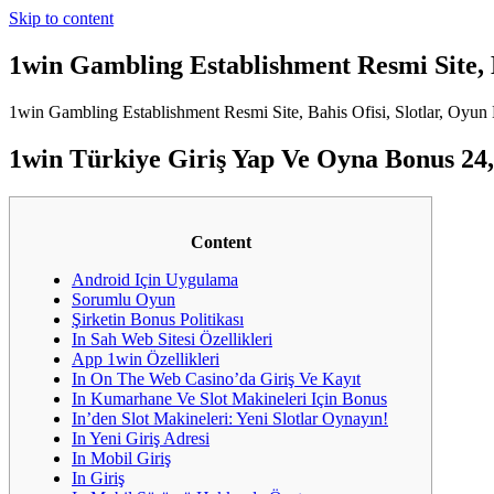
Skip to content
1win Gambling Establishment Resmi Site, B
1win Gambling Establishment Resmi Site, Bahis Ofisi, Slotlar, Oyun
1win Türkiye Giriş Yap Ve Oyna Bonus 24,
Content
Android Için Uygulama
Sorumlu Oyun
Şirketin Bonus Politikası
In Sah Web Sitesi Özellikleri
App 1win Özellikleri
In On The Web Casino’da Giriş Ve Kayıt
In Kumarhane Ve Slot Makineleri Için Bonus
In’den Slot Makineleri: Yeni Slotlar Oynayın!
In Yeni Giriş Adresi
In Mobil Giriş
In Giriş