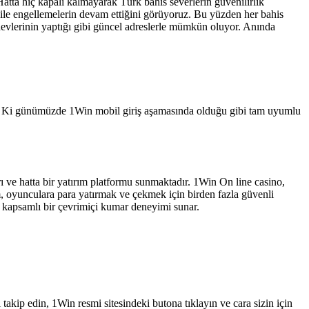
tta hiç kapalı kalmayarak Türk bahis severlerin güvenilirlik
ile engellemelerin devam ettiğini görüyoruz. Bu yüzden her bahis
devlerinin yaptığı gibi güncel adreslerle mümkün oluyor. Anında
bilir. Ki günümüzde 1Win mobil giriş aşamasında olduğu gibi tam uyumlu
ve hatta bir yatırım platformu sunmaktadır. 1Win On line casino,
ım, oyunculara para yatırmak ve çekmek için birden fazla güvenli
e kapsamlı bir çevrimiçi kumar deneyimi sunar.
akip edin, 1Win resmi sitesindeki butona tıklayın ve cara sizin için