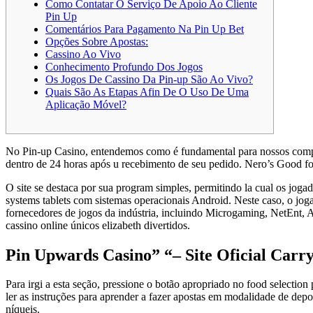
Como Contatar O Serviço De Apoio Ao Cliente
Pin Up
Comentários Para Pagamento Na Pin Up Bet
Opções Sobre Apostas:
Cassino Ao Vivo
Conhecimento Profundo Dos Jogos
Os Jogos De Cassino Da Pin-up São Ao Vivo?
Quais São As Etapas Afin De O Uso De Uma
Aplicação Móvel?
No Pin-up Casino, entendemos como é fundamental para nossos comprad
dentro de 24 horas após u recebimento de seu pedido. Nero’s Good f
O site se destaca por sua program simples, permitindo la cual os joga
systems tablets com sistemas operacionais Android. Neste caso, o jog
fornecedores de jogos da indústria, incluindo Microgaming, NetEnt, 
cassino online únicos elizabeth divertidos.
Pin Upwards Casino” “– Site Oficial Carry
Para irgi a esta seção, pressione o botão apropriado no food selection
ler as instruções para aprender a fazer apostas em modalidade de dep
níqueis.