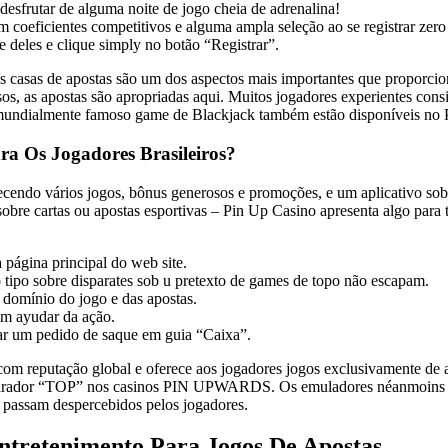
desfrutar de alguma noite de jogo cheia de adrenalina!
 coeficientes competitivos e alguma ampla seleção ao se registrar zer
 deles e clique simply no botão “Registrar”.
las casas de apostas são um dos aspectos mais importantes que proporci
os, as apostas são apropriadas aqui. Muitos jogadores experientes con
rm mundialmente famoso game de Blackjack também estão disponíveis no
ra Os Jogadores Brasileiros?
recendo vários jogos, bônus generosos e promoções, e um aplicativo sob
 sobre cartas ou apostas esportivas – Pin Up Casino apresenta algo para
página principal do web site.
tipo sobre disparates sob u pretexto de games de topo não escapam.
 domínio do jogo e das apostas.
am ayudar da ação.
ixar um pedido de saque em guia “Caixa”.
 reputação global e oferece aos jogadores jogos exclusivamente de alt
rador “TOP” nos casinos PIN UPWARDS. Os emuladores néanmoins avali
passam despercebidos pelos jogadores.
tretenimento Para Jogos De Apostas