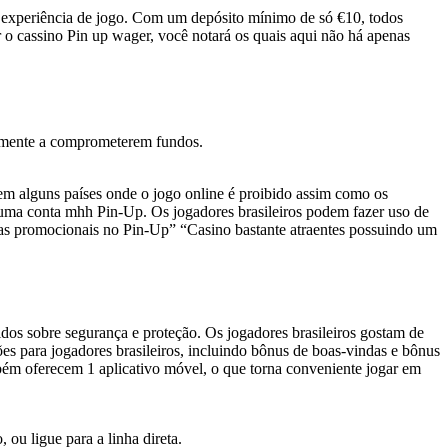
 experiência de jogo. Com um depósito mínimo de só €10, todos
 o cassino Pin up wager, você notará os quais aqui não há apenas
ormente a comprometerem fundos.
tem alguns países onde o jogo online é proibido assim como os
em uma conta mhh Pin-Up. Os jogadores brasileiros podem fazer uso de
rtas promocionais no Pin-Up” “Casino bastante atraentes possuindo um
dos sobre segurança e proteção. Os jogadores brasileiros gostam de
 para jogadores brasileiros, incluindo bônus de boas-vindas e bônus
mbém oferecem 1 aplicativo móvel, o que torna conveniente jogar em
 ou ligue para a linha direta.