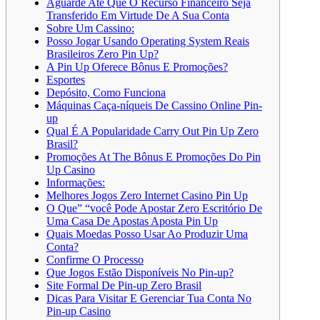
Aguarde Até Que O Recurso Financeiro Seja
Transferido Em Virtude De A Sua Conta
Sobre Um Cassino:
Posso Jogar Usando Operating System Reais
Brasileiros Zero Pin Up?
A Pin Up Oferece Bônus E Promoções?
Esportes
Depósito, Como Funciona
Máquinas Caça-níqueis De Cassino Online Pin-
up
Qual É A Popularidade Carry Out Pin Up Zero
Brasil?
Promoções At The Bônus E Promoções Do Pin
Up Casino
Informações:
Melhores Jogos Zero Internet Casino Pin Up
O Que” “você Pode Apostar Zero Escritório De
Uma Casa De Apostas Aposta Pin Up
Quais Moedas Posso Usar Ao Produzir Uma
Conta?
Confirme O Processo
Que Jogos Estão Disponíveis No Pin-up?
Site Formal De Pin-up Zero Brasil
Dicas Para Visitar E Gerenciar Tua Conta No
Pin-up Casino