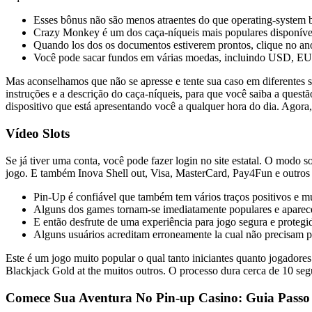
Esses bônus não são menos atraentes do que operating-system 
Crazy Monkey é um dos caça-níqueis mais populares disponíve
Quando los dos os documentos estiverem prontos, clique no an
Você pode sacar fundos em várias moedas, incluindo USD, 
Mas aconselhamos que não se apresse e tente sua caso em diferentes 
instruções e a descrição do caça-níqueis, para que você saiba a 
dispositivo que está apresentando você a qualquer hora do dia. Agora
Vídeo Slots
Se já tiver uma conta, você pode fazer login no site estatal. O modo 
jogo. E também Inova Shell out, Visa, MasterCard, Pay4Fun e outros 
Pin-Up é confiável que também tem vários traços positivos e m
Alguns dos games tornam-se imediatamente populares e apa
E então desfrute de uma experiência para jogo segura e protegi
Alguns usuários acreditam erroneamente la cual não precisam pa
Este é um jogo muito popular o qual tanto iniciantes quanto jogadores
Blackjack Gold at the muitos outros. O processo dura cerca de 10 seg
Comece Sua Aventura No Pin-up Casino: Guia Passo