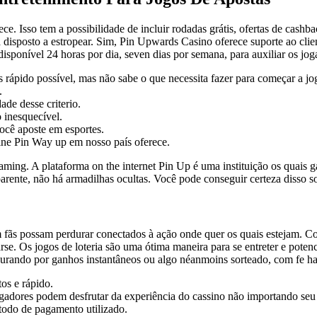
e. Isso tem a possibilidade de incluir rodadas grátis, ofertas de cashb
á disposto a estropear. Sim, Pin Upwards Casino oferece suporte ao clie
á disponível 24 horas por dia, seven dias por semana, para auxiliar os 
 rápido possível, mas não sabe o que necessita fazer para começar a j
.
ade desse criterio.
 inesquecível.
ocê aposte em esportes.
nline Pin Way up em nosso país oferece.
ming. A plataforma on the internet Pin Up é uma instituição os quais g
parente, não há armadilhas ocultas. Você pode conseguir certeza disso so
ãs possam perdurar conectados à ação onde quer os quais estejam. Com
e. Os jogos de loteria são uma ótima maneira para se entreter e pote
ocurando por ganhos instantâneos ou algo néanmoins sorteado, com fe ha
os e rápido.
adores podem desfrutar da experiência do cassino não importando seu
todo de pagamento utilizado.