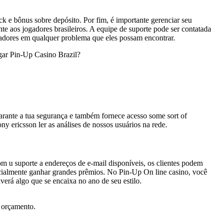
ack e bônus sobre depósito. Por fim, é importante gerenciar seu
nte aos jogadores brasileiros. A equipe de suporte pode ser contatada
jogadores em qualquer problema que eles possam encontrar.
ogar Pin-Up Casino Brazil?
arante a tua segurança e também fornece acesso some sort of
ny ericsson ler as análises de nossos usuários na rede.
 u suporte a endereços de e-mail disponíveis, os clientes podem
ncialmente ganhar grandes prêmios. No Pin-Up On line casino, você
verá algo que se encaixa no ano de seu estilo.
 orçamento.