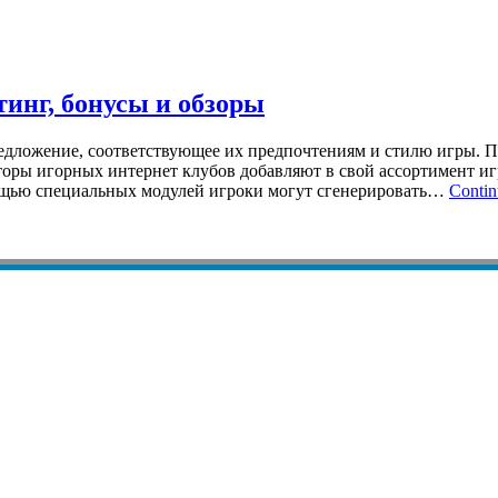
тинг, бонусы и обзоры
едложение, соответствующее их предпочтениям и стилю игры. Пе
оры игорных интернет клубов добавляют в свой ассортимент иг
ощью специальных модулей игроки могут сгенерировать…
Contin