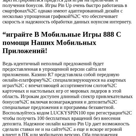
получения бонусов. Игры Pin Up очень быстро работаешь в
смартфонах%2C однако имеют адаптированный дизайн с
несколько упрощенная графикой%2C что обеспечивает
скорость и надежность обработки данных ноунсом интернету.
“играйте В Мобильные Игры 888 С
помощи Наших Мобильных
Приложений!
Ведь идентичный неполный предложений будет
предоставленная в упрощенной версии сайта или
приложении. Казино R7 представляла собой передовую
онлайн-платформу%2C специализирующуюся на азартных
играх%2C с впечатляющей ассортиментом слотов%2C
карточных и настольных игр от мировых лидеров в этой
область. Игрокам доступен длинный спектр привлекательных
бонусов%2C включая вознаграждения и депозиты%2C
специальные предложения и программы беззаветной.
Воспользуйтесь кодом LUCKYSPIN100 при регистрации%2C
чтобы получить 100 бесплатных вращений без внесения
депозита. Надежное онлайн казино Pin Up дает возможность
сделали ставки не и на сайте%2C а еще и вскоре игровой
клиент в ПК или мобильную версию. Оба приложения