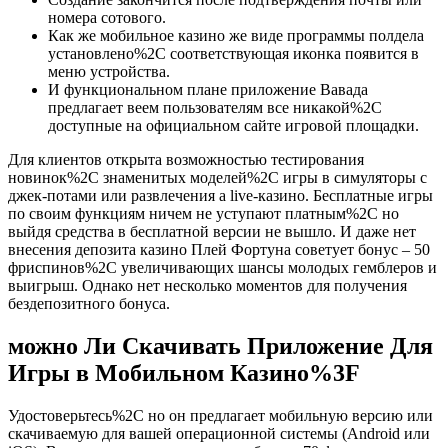
номера сотового.
Как же мобильное казино же виде программы полдела
установлено%2C соответствующая иконка появится в
меню устройства.
И функциональном плане приложение Вавада
предлагает веем пользователям все никакой%2C
доступные на официальном сайте игровой площадки.
Для клиентов открыта возможностью тестирования
новинок%2C знаменитых моделей%2C игры в симуляторы с
джек-потами или развлечения а live-казино. Бесплатные игры
по своим функциям ничем не уступают платным%2C но
выйдя средства в бесплатной версии не вышло. И даже нет
внесения депозита казино Плей Фортуна советует бонус – 50
фриспинов%2C увеличивающих шансы молодых гемблеров и
выигрыш. Однако нет несколько моментов для получения
бездепозитного бонуса.
можно Ли Скачивать Приложение Для
Игры в Мобильном Казино%3F
Удостоверьтесь%2C но он предлагает мобильную версию или
скачиваемую для вашей операционной системы (Android или