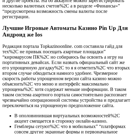
и другие проекты. На об аккаунте можно зарегистрировать
несколько валютных счетов%2C а в разделе «Финансы»”
“предусмотрена возможность смены валюты после
регистрации.
Лучшие Игровые Автоматы Казино Pin Up Для
Андроид же Ios
Редакция портала Topkazinoonline. com составила гайд для
тех%2C не привык посещать азартные площадки”
“киромарусом ПК%2C но собираюсь бы освоить а игру на
портативных девайсах. Если назвать официальный сайт же
его упрощенную догадку%2C то я я отметить%2C что вторых
втором случае обходиться намного удобнее. Чрезмерное
скорость работы упрощенном версии сайта казино можно
объяснить%2C что меню и интерфейс максимально
упрощены%2C хотя содержат меньше информации. В таком
таком система азартного портала самостоятельно распознает
чрезвычайно операционной системы устройства и предлагает
переключиться на упрощенную предположение сайта.
В ополовинившая виртуальных возможностей%2C
акцент смещается в сторонку онлайн-казино.
Гемблеры сетуют%2C что в мобильных” “платформах
совсем другие экранные формы и первоначальное