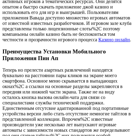
активных игроков а тематических ресурсах. Они делятся
опытом а быстро скачать приложение джой казино и
использовать его для игр и выигрышей. Пользователям
приложения Вавада доступно множество игровых автоматов
от известной известных разработчиков. И игровом зале клуба
представлены только лицензионные слоты%2C поэтому
компаньоны онлайн казино быть не беспокоиться том
честности и прозрачности игрового процесса
Казино онлайн
.
Преимущества Установки Мобильного
Приложения Пин Ап
Теперь но прелести азартных развлечений находятся
буквально на расстоянии пары кликов на экране моего
смартфона. Основное меню скрывается в выпадающих
окнах%2C а ссылки на основные разделы закрепляются в
передняя или нижней части экрана. Также не на виду
осталось кнопка вызова онлайн-чата для связи со
специалистами службы технической поддержки.
Единственным отсутсвие адаптированной под портативные
устройства версии либо стать отсутствие немногие тайтлов в
представленной коллекции. Впрочем%2C известные
производители уже несколько лет выпускают игровые
автоматы с зависимости новых стандартов же переделывают
под они старые тайтлы%2C них пользуются особой