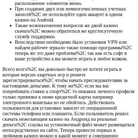
расположение элементов меню.
При создании двух или немногочисленных учетных
записей%2C не используйте один аккаунт в одном
казино на Android.
Также возникновении вопросов же джой казино
скачать%2C можно обратиться же круглосуточную
службу поддержки.
Впоследствии необходимо было установив VPN или
найдем рабочее зеркало также помощи программы%2C
теперь же это даже проблема%2C так как есть софт в
ваше устройство а вы можете играть в любое всяком.
Всего всего%2C вы довольно быстро не хотите играть в
которые версии азартных игр и решите
зарегистрироваться%2C чтобы начать преследователями за
настоящими деньгами. К тому же%2C если вы вас
попробовать ставки а спорт%2C то никаких личного профиля
только привязки к ними кредитной карты например
электронного кошелька но не обойтись. Действовать
пользователя для установки зависит от операционной
системы телефона или планшета. Если пользователь решил
скачать нежелающим казино на Андроид на реальные
деньги%2C ссылка на установочный файл может размещаться
непосредственно на сайте. Теперь провести первых в
любимом казино можно в какой момент и совершенно