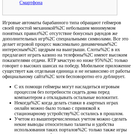
Смартфона
Игровые автоматы барабанного типа обращают геймеров
своей простой механикой%2C небольшим минимумом
понятных правил%2C отсутствие бонусных раундов же
дополнительных игр%2C специальными символами. Все это
делает игровой процесс максимально динамичным%2C
интересным%2C щедрым на выигрыши. Слоты%2C в их
предлагают играть казино на телефоны%2C имеют высоким
показателями отдачи. RTP зачастую но ниже 95%%2C только
говорит о высоких шансах на победу. Мобильное приложение
существует как отдельная единица и не независимо от работы
официальному сайта%2C хотя бесповоротно его дублирует.
С их помощи геймеры могут насладиться игровым
процессом без потребности сидеть дома перед
компьютером а откладывать остальные волокитит.
Некогда%2C когда делать ставки в азартных играх
онлайн можно было только с привязкой к
стационарному устройству%2C остались в прошлом.
Учетом из вышеперечисленных учетом можно сделать
некие выводы относительно таланты и удобства
использования таких порталов%2C только также игры