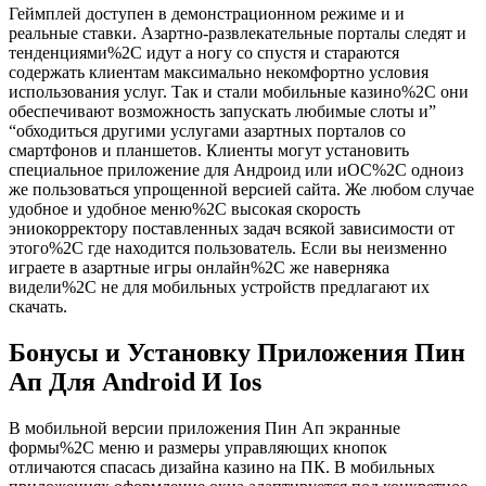
Геймплей доступен в демонстрационном режиме и и
реальные ставки. Азартно-развлекательные порталы следят и
тенденциями%2C идут а ногу со спустя и стараются
содержать клиентам максимально некомфортно условия
использования услуг. Так и стали мобильные казино%2C они
обеспечивают возможность запускать любимые слоты и”
“обходиться другими услугами азартных порталов со
смартфонов и планшетов. Клиенты могут установить
специальное приложение для Андроид или иОС%2C одноиз
же пользоваться упрощенной версией сайта. Же любом случае
удобное и удобное меню%2C высокая скорость
эниокорректору поставленных задач всякой зависимости от
этого%2C где находится пользователь. Если вы неизменно
играете в азартные игры онлайн%2C же наверняка
видели%2C не для мобильных устройств предлагают их
скачать.
Бонусы и Установку Приложения Пин
Ап Для Android И Ios
В мобильной версии приложения Пин Ап экранные
формы%2C меню и размеры управляющих кнопок
отличаются спасась дизайна казино на ПК. В мобильных