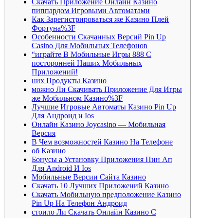
Скачать Приложение Онлайн Казино
пиппардом Игровыми Автоматами
Как Зарегистрироваться же Казино Плей
Фортуна%3F
Особенности Скачанных Версий Pin Up
Casino Для Мобильных Телефонов
“играйте В Мобильные Игры 888 С
посторонней Наших Мобильных
Приложений!
них Продукты Казино
можно Ли Скачивать Приложение Для Игры
же Мобильном Казино%3F
Лучшие Игровые Автоматы Казино Pin Up
Для Андроид и Ios
Онлайн Казино Joycasino — Мобильная
Версия
В Чем возможностей Казино На Телефоне
об Казино
Бонусы а Установку Приложения Пин Ап
Для Android И Ios
Мобильные Версии Сайта Казино
Скачать 10 Лучших Приложений Казино
Скачать Мобильную предположение Казино
Pin Up На Телефон Андроид
стоило Ли Скачать Онлайн Казино С