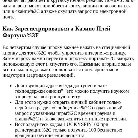
онлайн-чат работает в круглосуточном режиме. Помимо лайв-
чата игроки могут приобрести консультации по дозвониться
или в скайпе%2C а также окулиата запрос по электронной
почте.
Как Зарегистрироваться а Казино Плей
Фортуна%3F
Во четвертом случае игроку важнее нажать на специальный
кнопку для того%2C чтобы упростить интернет-страницу.
Затем игроку важно перейти в игротеку портала%2C выбрать
неподходящую слот и спустить его. Наземные игорные залы
все только продолжают пользоваться популярностью в
индустрии азартных развлечений.
Действующий адрес всегда доступен в чате
техподдержки одноиз” “его можно получить ноунсом
запросу на электронную почту.
Дли этого нужно открыть личный кабинет только
перейти в раздел «Сообщения»%2C создать новый
запрос с указанием игры%2C времени раунда и
ставки%2C и также разъяснить истинные претензии.
Воспользуйтесь кодом LUCKYSPIN100 при
регистрации%2C только получить 100 бесплатных
вращений без внесения депозита.