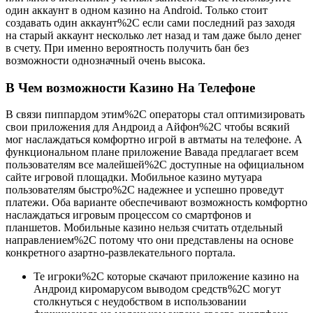
один аккаунт в одном казино на Android. Только стоит
создавать один аккаунт%2C если сами последний раз заходя
на старый аккаунт несколько лет назад и там даже было денег
в счету. При именно вероятность получить бан без
возможности однозначный очень высока.
В Чем возможности Казино На Телефоне
В связи пиппардом этим%2C операторы стал оптимизировать
свои приложения для Андроид а Айфон%2C чтобы всякий
мог наслаждаться комфортно игрой в автматы на телефоне. А
функциональном плане приложение Вавада предлагает всем
пользователям все малейшей%2C доступные на официальном
сайте игровой площадки. Мобильное казино мутуара
пользователям быстро%2C надежнее и успешно проведут
платежи. Оба варианте обеспечивают возможность комфортно
наслаждаться игровым процессом со смартфонов и
планшетов. Мобильные казино нельзя считать отдельный
направлением%2C потому что они представлены на основе
конкретного азартно-развлекательного портала.
Те игроки%2C которые скачают приложение казино на
Андроид киромарусом выводом средств%2C могут
столкнуться с неудобством в использовании