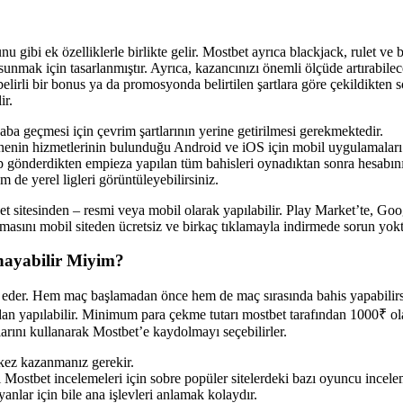
u gibi ek özelliklerle birlikte gelir. Mostbet ayrıca blackjack, rulet ve
unmak için tasarlanmıştır. Ayrıca, kazancınızı önemli ölçüde artırabilec
, belirli bir bonus ya da promosyonda belirtilen şartlara göre çekildik
ir.
aba geçmesi için çevrim şartlarının yerine getirilmesi gerekmektedir.
nin hizmetlerinin bulunduğu Android ve iOS için mobil uygulamaları 
lep gönderdikten empieza yapılan tüm bahisleri oynadıktan sonra hesabını 
m de yerel ligleri görüntüleyebilirsiniz.
t sitesinden – resmi veya mobil olarak yapılabilir. Play Market’te, Goog
ını mobil siteden ücretsiz ve birkaç tıklamayla indirmede sorun yokt
ynayabilir Miyim?
l eder. Hem maç başlamadan önce hem de maç sırasında bahis yapabilirs
an yapılabilir. Minimum para çekme tutarı mostbet tarafından 1000₹ olara
rını kullanarak Mostbet’e kaydolmayı seçebilirler.
 kez kazanmanız gerekir.
Mostbet incelemeleri için sobre popüler sitelerdeki bazı oyuncu incelem
anlar için bile ana işlevleri anlamak kolaydır.