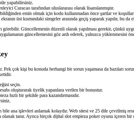
le yapabilirsiniz.
leyici Curacao tarafından uluslararası olarak lisanslanmıştır.
irebildiğinden emin olmak için kodu kullanmadan önce şartlar ve koşulları
 ekranın üst kısmındaki simgeler arasında geçiş yaparak yapılır, bu da 
görebilir. Güncellemenin düzenli olarak yapılması gerekir, çünkü uygula
cu, uygulamanın güncellemesini göz ardı ederek, yalnızca yüklenmesini 
key
r. Pek çok kişi bu konuda herhangi bir sorun yaşamasa da bazıları sorun
etidir.
eğini seçin.
esabı oluşturarak üyelik yapanlara verilen bir bonustur.
za hızlı bir şekilde para kazandırmasıdır.
siniz.
n bile ana işlevleri anlamak kolaydır. Web sitesi ve 25 dile çevrilmiş r
 olanak tanır. Ayrıca birçok dijital slot empieza poker oyunu içeren bir