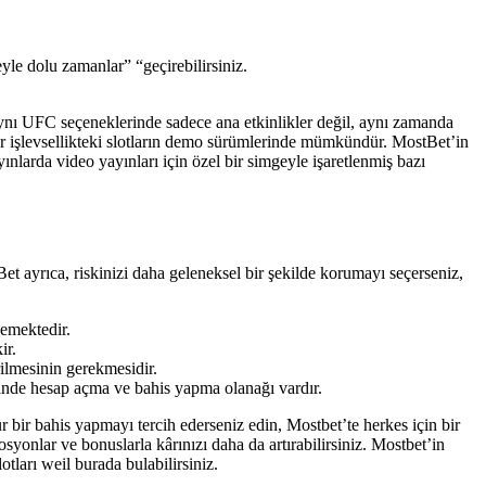
yle dolu zamanlar” “geçirebilirsiniz.
ynı UFC seçeneklerinde sadece ana etkinlikler değil, aynı zamanda
r işlevsellikteki slotların demo sürümlerinde mümkündür. MostBet’in
ınlarda video yayınları için özel bir simgeyle işaretlenmiş bazı
t ayrıca, riskinizi daha geleneksel bir şekilde korumayı seçerseniz,
lemektedir.
ir.
rilmesinin gerekmesidir.
iminde hesap açma ve bahis yapma olanağı vardır.
 bir bahis yapmayı tercih ederseniz edin, Mostbet’te herkes için bir
osyonlar ve bonuslarla kârınızı daha da artırabilirsiniz. Mostbet’in
tları weil burada bulabilirsiniz.