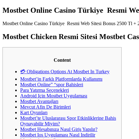
Skip
Mostbet Online Casino Türkiye ️ Resmi Web
to
content
Mostbet Online Casino Türkiye ️ Resmi Web Sitesi Bonus 2500 Tl + 
Mostbet Chicken Resmi Sitesi Mostbet Cas
Content
💳 Obligations Options At Mostbet In Turkey
Mostbet’in Farklı Platformlarda Kullanımı
Mostbet Online” “spor Bahisleri
Para Yatırma Seçenekleri
Android Için Mostbet Uygulaması
Mostbet Avantajları
Mevcut Afin De Birimleri
Kart Oyunları
Mostbet’te Uluslararası Spor Etkinliklerine Bahis
Oynayabilir Miyim?
Mostbet Hesabınıza Nasıl Giriş Yapılır?
Mostbet Ios Uygulaması Nasıl Indirilir