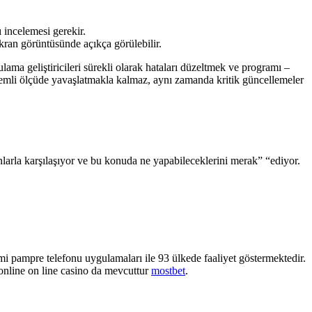
 incelemesi gerekir.
ekran görüntüsünde açıkça görülebilir.
ma geliştiricileri sürekli olarak hataları düzeltmek ve programı –
önemli ölçüde yavaşlatmakla kalmaz, aynı zamanda kritik güncellemeler
larla karşılaşıyor ve bu konuda ne yapabileceklerini merak” “ediyor.
esmi pampre telefonu uygulamaları ile 93 ülkede faaliyet göstermektedir.
 online on line casino da mevcuttur
mostbet
.