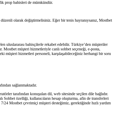
ifik prop bahisleri de mümkündür.
 düzenli olarak değiştirmelisiniz. Eğer bir tenis hayranıysanız, Mostbet
en uluslararası bahisçilerle rekabet edebilir. Türkiye’den müşteriler
r. Mostbet müşteri hizmetleriyle canlı sohbet seçeneği, e-posta,
eki müşteri hizmetleri personeli, karşılaşabileceğiniz herhangi bir soru
afından sağlanmaktadır.
törler tarafından konuşulan dil, web sitesinde seçilen dile bağlıdır.
ohbet özelliği, kullanıcıların hesap oluşturma, afin de transferleri
la 7/24 Mostbet çevrimiçi müşteri desteğimiz, gerektiğinde hızlı yardım