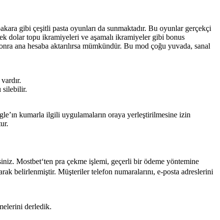
 bakara gibi çeşitli pasta oyunları da sunmaktadır. Bu oyunlar gerçekçi
ek dolar topu ikramiyeleri ve aşamalı ikramiyeler gibi bonus
ten sonra ana hesaba aktarılırsa mümkündür. Bu mod çoğu yuvada, sanal
vardır.
silebilir.
le’ın kumarla ilgili uygulamaların oraya yerleştirilmesine izin
ur.
iniz. Mostbet‘ten pra çekme işlemi, geçerli bir ödeme yöntemine
k belirlenmiştir. Müşteriler telefon numaralarını, e-posta adreslerini
elerini derledik.