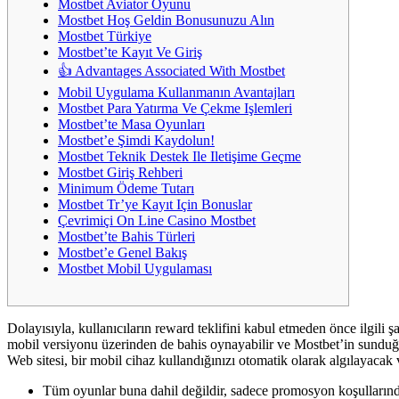
Mostbet Aviator Oyunu
Mostbet Hoş Geldin Bonusunuzu Alın
Mostbet Türkiye
Mostbet’te Kayıt Ve Giriş
👍 Advantages Associated With Mostbet
Mobil Uygulama Kullanmanın Avantajları
Mostbet Para Yatırma Ve Çekme Işlemleri
Mostbet’te Masa Oyunları
Mostbet’e Şimdi Kaydolun!
Mostbet Teknik Destek Ile Iletişime Geçme
Mostbet Giriş Rehberi
Minimum Ödeme Tutarı
Mostbet Tr’ye Kayıt Için Bonuslar
Çevrimiçi On Line Casino Mostbet
Mostbet’te Bahis Türleri
Mostbet’e Genel Bakış
Mostbet Mobil Uygulaması
Dolayısıyla, kullanıcıların reward teklifini kabul etmeden önce ilgili 
mobil versiyonu üzerinden de bahis oynayabilir ve Mostbet’in sunduğu h
Web sitesi, bir mobil cihaz kullandığınızı otomatik olarak algılayaca
Tüm oyunlar buna dahil değildir, sadece promosyon koşullarında 