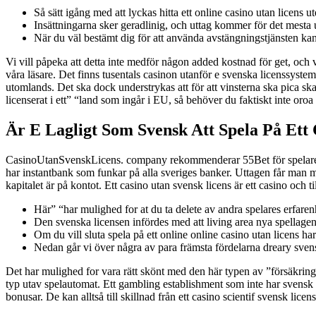
Så sätt igång med att lyckas hitta ett online casino utan licens 
Insättningarna sker geradlinig, och uttag kommer för det mesta
När du väl bestämt dig för att använda avstängningstjänsten kan 
Vi vill påpeka att detta inte medför någon added kostnad för get, och vå
våra läsare. Det finns tusentals casinon utanför e svenska licenssyst
utomlands. Det ska dock understrykas att för att vinsterna ska pica sk
licenserat i ett” “land som ingår i EU, så behöver du faktiskt inte oroa 
Är E Lagligt Som Svensk Att Spela På Ett
CasinoUtanSvenskLicens. company rekommenderar 55Bet för spelare som
har instantbank som funkar på alla sveriges banker. Uttagen får man me
kapitalet är på kontot. Ett casino utan svensk licens är ett casino och t
Här” “har mulighed for at du ta delete av andra spelares erfarenh
Den svenska licensen infördes med att living area nya spellage
Om du vill sluta spela på ett online online casino utan licens 
Nedan går vi över några av para främsta fördelarna dreary sven
Det har mulighed for vara rätt skönt med den här typen av ”försäkring
typ utav spelautomat. Ett gambling establishment som inte har svensk l
bonusar. De kan alltså till skillnad från ett casino scientif svensk lic