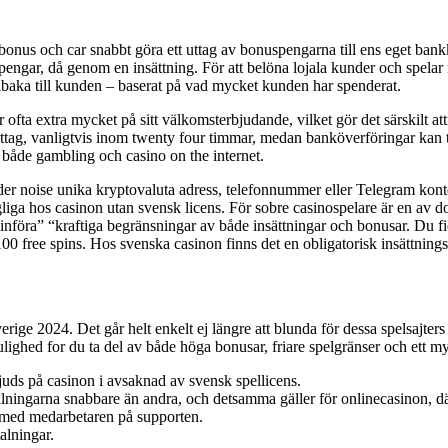
te bonus och car snabbt göra ett uttag av bonuspengarna till ens eget ban
 pengar, då genom en insättning. För att belöna lojala kunder och spelar
lbaka till kunden – baserat på vad mycket kunden har spenderat.
ta extra mycket på sitt välkomsterbjudande, vilket gör det särskilt attra
tag, vanligtvis inom twenty four timmar, medan banköverföringar kan ta
r både gambling och casino on the internet.
r noise unika kryptovaluta adress, telefonnummer eller Telegram konto f
gliga hos casinon utan svensk licens. För sobre casinospelare är en av dom
 införa” “kraftiga begränsningar av både insättningar och bonusar. Du fi
0 free spins. Hos svenska casinon finns det en obligatorisk insättnings
verige 2024. Det går helt enkelt ej längre att blunda för dessa spelsajter
lighed for du ta del av både höga bonusar, friare spelgränser och ett my
juds på casinon i avsaknad av svensk spellicens.
alningarna snabbare än andra, och detsamma gäller för onlinecasinon, dä
vlig med medarbetaren på supporten.
alningar.