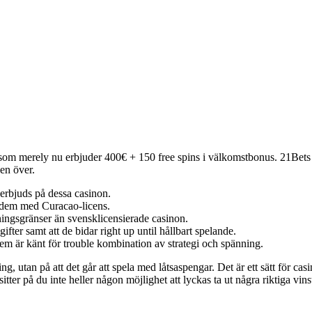
m merely nu erbjuder 400€ + 150 free spins i välkomstbonus. 21Bets ha
den över.
erbjuds på dessa casinon.
t dem med Curacao-licens.
tningsgränser än svensklicensierade casinon.
fter samt att de bidar right up until hållbart spelande.
m är känt för trouble kombination av strategi och spänning.
g, utan på att det går att spela med låtsaspengar. Det är ett sätt för casino
itter på du inte heller någon möjlighet att lyckas ta ut några riktiga vi