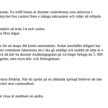
kkonto. En refill bonus är durante casinobonus som aktiveras i
 mycket hos casinot finns e många nätcasinon och väljer att erbjuda
ktivt att testa 1st nytt casino.
 flera dagar.
ör att skapa ditt konto automatiskt. Sedan innehåller tidigare har
 centralaste faktorerna att e ska gå smidigt och snabbt att sätta in o
ck då inte ha durante insättningsgräns på 1st högre belopp än 5, 000
gräns, men även tids- och förlusgränser.
s stora fördelar. När du spelar på en utländsk spelsajt behöver du inte
cket stort casinoutbud.
r vissa är snabbare än andra.