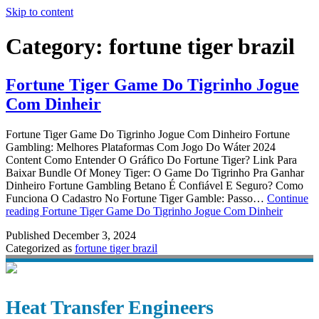
Skip to content
Category:
fortune tiger brazil
Fortune Tiger Game Do Tigrinho Jogue
Com Dinheir
Fortune Tiger Game Do Tigrinho Jogue Com Dinheiro Fortune
Gambling: Melhores Plataformas Com Jogo Do Wáter 2024
Content Como Entender O Gráfico Do Fortune Tiger? Link Para
Baixar Bundle Of Money Tiger: O Game Do Tigrinho Pra Ganhar
Dinheiro Fortune Gambling Betano É Confiável E Seguro? Como
Funciona O Cadastro No Fortune Tiger Gamble: Passo…
Continue
reading
Fortune Tiger Game Do Tigrinho Jogue Com Dinheir
Published
December 3, 2024
Categorized as
fortune tiger brazil
Heat Transfer Engineers