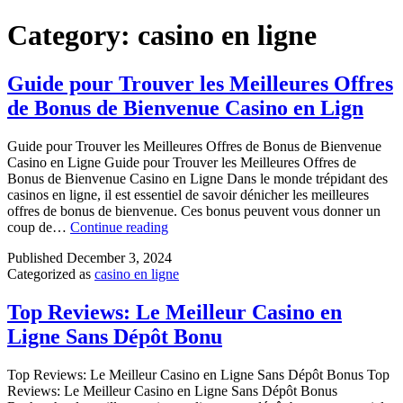
Skip
Category:
casino en ligne
to
content
Guide pour Trouver les Meilleures Offres
de Bonus de Bienvenue Casino en Lign
Guide pour Trouver les Meilleures Offres de Bonus de Bienvenue
Casino en Ligne Guide pour Trouver les Meilleures Offres de
Bonus de Bienvenue Casino en Ligne Dans le monde trépidant des
casinos en ligne, il est essentiel de savoir dénicher les meilleures
offres de bonus de bienvenue. Ces bonus peuvent vous donner un
Guide
coup de…
Continue reading
pour
Published
December 3, 2024
Trouver
Categorized as
casino en ligne
les
Meilleures
Offres
Top Reviews: Le Meilleur Casino en
de
Ligne Sans Dépôt Bonu
Bonus
de
Bienvenue
Top Reviews: Le Meilleur Casino en Ligne Sans Dépôt Bonus Top
Casino
Reviews: Le Meilleur Casino en Ligne Sans Dépôt Bonus